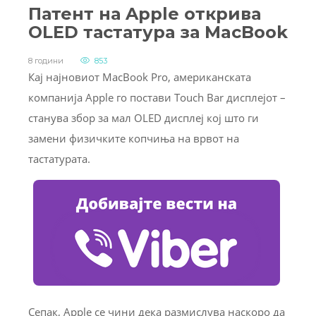
Патент на Apple открива
OLED тастатура за MacBook
8 години
853
Кај најновиот MacBook Pro, американската
компанија Apple го постави Touch Bar дисплејот –
станува збор за мал OLED дисплеј кој што ги
замени физичките копчиња на врвот на
тастатурата.
Сепак, Apple се чини дека размислува наскоро да