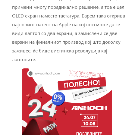
примени многу порадикално решение, а тоа е цел
OLED екран наместо тастатура. Барем така открива
најновиот патент на Apple на кој што може да се
види лаптоп со два екрани, а замислени се две
верзии на финалниот производ кој што доколку
заживее, ќе биде вистинска револуција кај
лаптопите.