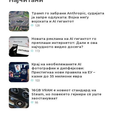
Трамп го забрани Anthropic, судијата
ја запре одлуката: Војна меѓу
војската и AI гигантот
128
Новата реклама на AI гигантот го
преплаши интернетот: Дали е ова
најчудното видео досега?
113
Крај на необележаните AI
фотографии и дипфејкови:
Пристигнаа нови правила на ЕУ –
казни до 35 милиони евра
103
16GB VRAM е новиот стандард на
Steam, но повеќето гејмери ​​сè уште
заостануваат
66