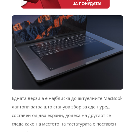
Едната верзија е најблиска до актуелните MacBook
лаптопи затоа што станува збор за еден уред
составен од два екрани, додека на другиот се
гледа како на местото на тастатурата е поставен