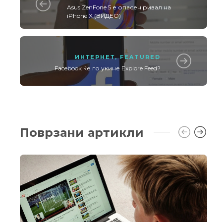
Asus ZenFone 5 е опасен ривал на
iPhone X (ВИДЕО)
ИНТЕРНЕТ
,
FEATURED
Facebook ќе го укине Explore Feed?
Поврзани артикли