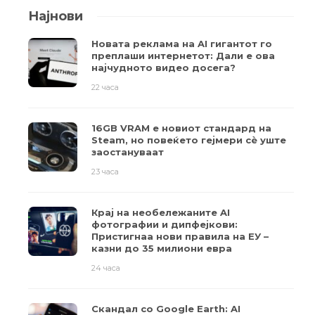
Најнови
Новата реклама на AI гигантот го
преплаши интернетот: Дали е ова
најчудното видео досега?
22 часа
16GB VRAM е новиот стандард на
Steam, но повеќето гејмери ​​сè уште
заостануваат
23 часа
Крај на необележаните AI
фотографии и дипфејкови:
Пристигнаа нови правила на ЕУ –
казни до 35 милиони евра
24 часа
Скандал со Google Earth: AI