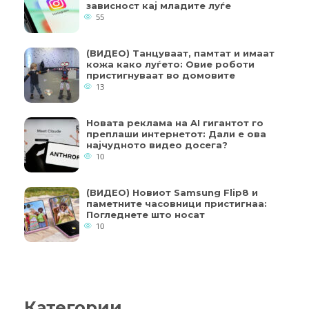
зависност кај младите луѓе
55
(ВИДЕО) Танцуваат, памтат и имаат
кожа како луѓето: Овие роботи
пристигнуваат во домовите
13
Новата реклама на AI гигантот го
преплаши интернетот: Дали е ова
најчудното видео досега?
10
(ВИДЕО) Новиот Samsung Flip8 и
паметните часовници пристигнаа:
Погледнете што носат
10
Категории