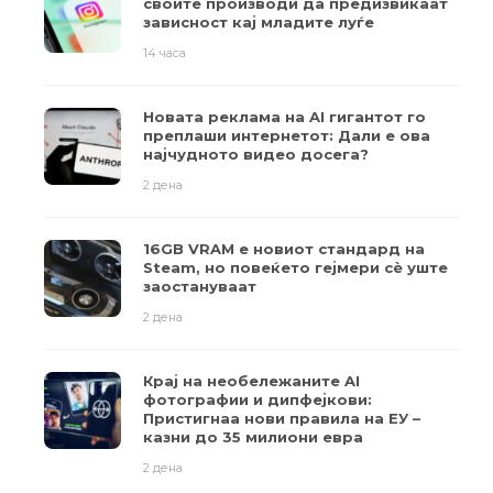
своите производи да предизвикаат
зависност кај младите луѓе
14 часа
Новата реклама на AI гигантот го
преплаши интернетот: Дали е ова
најчудното видео досега?
2 дена
16GB VRAM е новиот стандард на
Steam, но повеќето гејмери ​​сè уште
заостануваат
2 дена
Крај на необележаните AI
фотографии и дипфејкови:
Пристигнаа нови правила на ЕУ –
казни до 35 милиони евра
2 дена