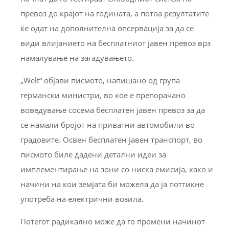
превоз до крајот на годината, а потоа резултатите
ќе одат на дополнителна опсервација за да се
види влијанието на бесплатниот јавен превоз врз
намалување на загадувањето.
„Welt“ објави писмото, напишано од група
германски министри, во кое е препорачано
воведување сосема бесплатен јавен превоз за да
се намали бројот на приватни автомобили во
градовите. Освен бесплатен јавен транспорт, во
писмото биле дадени детални идеи за
имплементирање на зони со ниска емисија, како и
начини на кои земјата би можела да ја поттикне
употреба на електрични возила.
Потегот радикално може да го промени начинот