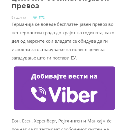
превоз
8 години
1172
Германија ќе воведе бесплатен јавен превоз во
пет германски града до крајот на годината, како
дел од мерките кои владата се обидува да ги
исполни за остварување на новите цели за
загадување што ги постави ЕУ.
Бон, Есен, Херенберг, Ројтлинген и Манхајм ќе
почнат да го тестираат слободниот систем на