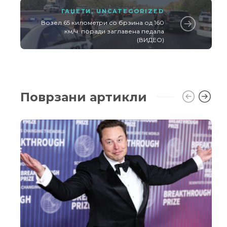
ГАЏЕТИ
,
UNCATEGORIZED
Возел 65 километри со брзина од 160
км/ч. поради заглавена педала
(ВИДЕО)
Поврзани артикли