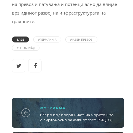
на превоз и патувања и потенцијално да влијае
врз идниот развој на инфраструктурата на
градовите.
TAGS
#ГЕРМАНИЈА
#ЈАВЕН ПРЕВОЗ
#СООБРАЌАЈ
ФУТУРАМА
Езеро под површината на морето што
е смртоносно за живиот свет (ВИДЕО)