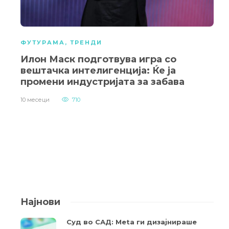
ФУТУРАМА
,
ТРЕНДИ
Илон Маск подготвува игра со
вештачка интелигенција: Ќе ја
промени индустријата за забава
10 месеци
710
Најнови
Суд во САД: Meta ги дизајнираше