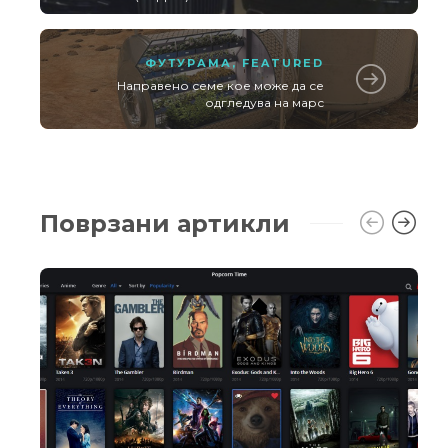
ФУТУРАМА
,
FEATURED
Направено семе кое може да се
одгледува на марс
Поврзани артикли