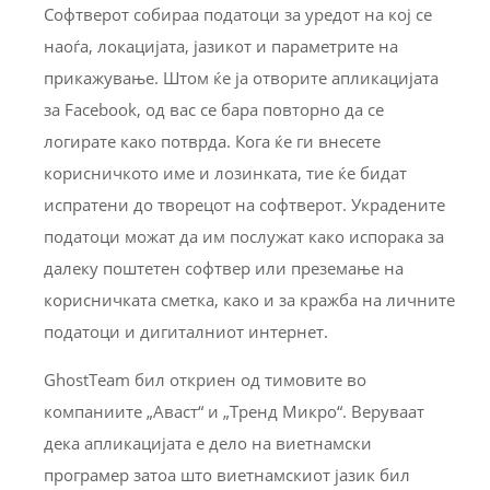
Софтверот собираа податоци за уредот на кој се
наоѓа, локацијата, јазикот и параметрите на
прикажување. Штом ќе ја отворите апликацијата
за Facebook, од вас се бара повторно да се
логирате како потврда. Кога ќе ги внесете
корисничкото име и лозинката, тие ќе бидат
испратени до творецот на софтверот. Украдените
податоци можат да им послужат како испорака за
далеку поштетен софтвер или преземање на
корисничката сметка, како и за кражба на личните
податоци и дигиталниот интернет.
GhostTeam бил откриен од тимовите во
компаниите „Аваст“ и „Тренд Микро“. Веруваат
дека апликацијата е дело на виетнамски
програмер затоа што виетнамскиот јазик бил