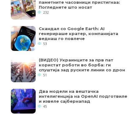
паметните часовници пристигнаа:
Погледнете што носат
232
Скандал со Google Earth: AI
генерираше кратер, компанијата
веднаш го повлече
53
(ВИДЕО) Украинците за прв пат
користат роботи во борба: ги
спуштија зад руските линии со дрон
51
Два модели на вештачка
интелигенција на OpenAI подготвиле
и извеле сајбернапад
45