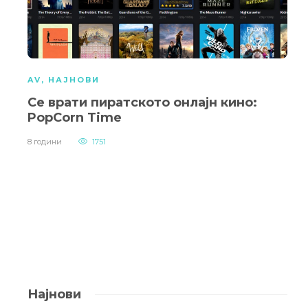
AV
,
НАЈНОВИ
Се врати пиратското онлајн кино:
PopCorn Time
8 години
1751
Најнови