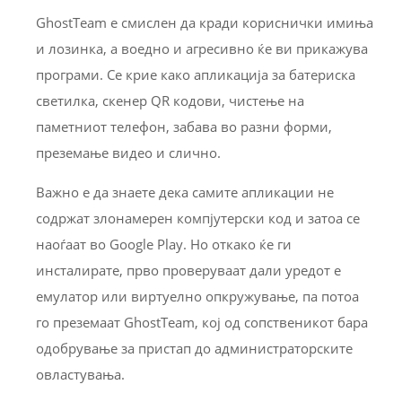
GhostTeam е смислен да кради кориснички имиња
и лозинка, а воедно и агресивно ќе ви прикажува
програми. Се крие како апликација за батериска
светилка, скенер QR кодови, чистење на
паметниот телефон, забава во разни форми,
преземање видео и слично.
Важно е да знаете дека самите апликации не
содржат злонамерен компјутерски код и затоа се
наоѓаат во Google Play. Но откако ќе ги
инсталирате, прво проверуваат дали уредот е
емулатор или виртуелно опкружување, па потоа
го преземаат GhostTeam, кој од сопственикот бара
одобрување за пристап до администраторските
овластувања.