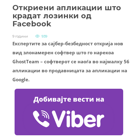
Откриени апликации што
крадат лозинки од
Facebook
9 години
939
Експертите за сајбер-безбедност открија нов
вид злонамерен софтвер што го нарекоа
GhostTeam – софтверот се наоѓа во најмалку 56
апликации во продавницата за апликации на
Google.