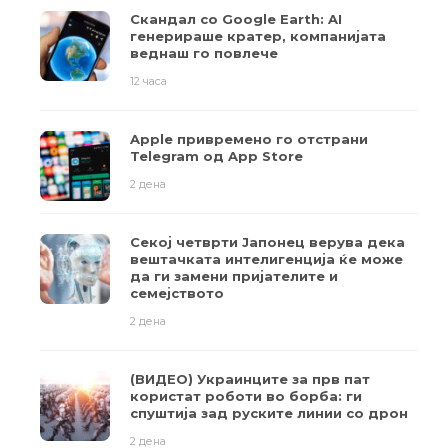
Скандал со Google Earth: AI
генерираше кратер, компанијата
веднаш го повлече
12 часа
Apple привремено го отстрани
Telegram од App Store
2 дена
Секој четврти Јапонец верува дека
вештачката интелигенција ќе може
да ги замени пријателите и
семејството
2 дена
(ВИДЕО) Украинците за прв пат
користат роботи во борба: ги
спуштија зад руските линии со дрон
2 дена