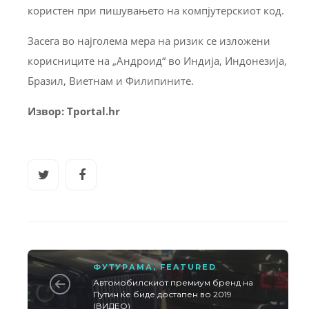
користен при пишувањето на компјутерскиот код.
Засега во најголема мера на ризик се изложени
корисниците на „Андроид“ во Индија, Индонезија,
Бразил, Виетнам и Филипините.
Извор: Tportal.hr
ФУТУРАМА
,
FEATURED
Автомобилскиот премиум бренд на
Путин ќе биде достапен во 2019
(ВИДЕО)