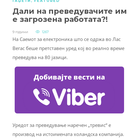
ГАЏЕТИ
,
FEATURED
Дали на преведувачите им
е загрозена работата?!
9 години
1267
На Саемот за електроника што се одржа во Лас
Вегас беше претставен уред кој во реално време
преведува на 80 јазици.
Уредот за преведување наречен „тревис“ е
производ на истоимената холандска компанија.