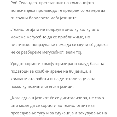
Роб Селандер, претставник на компанијата,
истакна дека производот е креиран со намера да
ги сруши бариерите меѓу јазиците.
„Технологијата нè поврзува онолку колку што
можеме меѓусебно да се приближиме, но
вистинско поврзување нема да се случи сè додека
не се разбереме меѓусебно“, вели тој.
Уредот користи компјутеризирана клауд-база на
податоци за комбинирање на 80 јазици, а
компанијата работи и на дигитализација на
помалку познати светски јазици.
„Кога еднаш јазикот ќе се дигитализира, не само
што може да се користи во технологиите за
преведување туку и за едукација и зачувување на