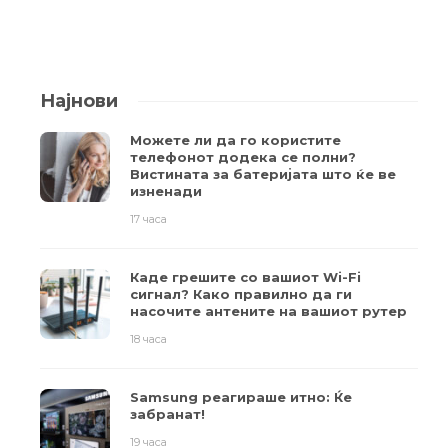
Најнови
Можете ли да го користите
телефонот додека се полни?
Вистината за батеријата што ќе ве
изненади
17 часа
Каде грешите со вашиот Wi-Fi
сигнал? Како правилно да ги
насочите антените на вашиот рутер
18 часа
Samsung реагираше итно: Ќе
забранат!
19 часа