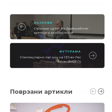
НАЈНОВИ
Стручњак од FBI: Во Apple работат
кретени и злобни гении
ФУТУРАМА
Спектакуларно лајт шоу на CES во Лас
Вегас (ВИДЕО)
Поврзани артикли