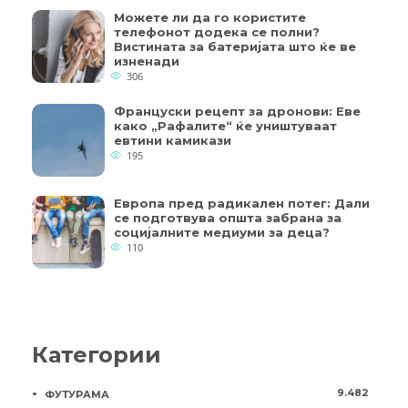
Можете ли да го користите
телефонот додека се полни?
Вистината за батеријата што ќе ве
изненади
306
Француски рецепт за дронови: Еве
како „Рафалите“ ќе уништуваат
евтини камикази
195
Европа пред радикален потег: Дали
се подготвува општа забрана за
социјалните медиуми за деца?
110
Категории
9.482
ФУТУРАМА