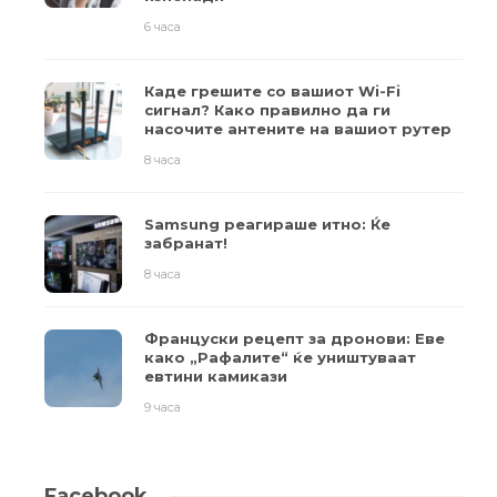
6 часа
Каде грешите со вашиот Wi-Fi
сигнал? Како правилно да ги
насочите антените на вашиот рутер
8 часа
Samsung реагираше итно: Ќе
забранат!
8 часа
Француски рецепт за дронови: Еве
како „Рафалите“ ќе уништуваат
евтини камикази
9 часа
Facebook