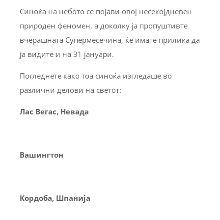
Синоќа на небото се појави овој несекојдневен
природен феномен, а доколку ја пропуштивте
вчерашната Супермесечина, ќе имате прилика да
ја видите и на 31 јануари.
Погледнете како тоа синоќа изгледаше во
различни делови на светот:
Лас Вегас, Невада
Вашингтон
Кордоба, Шпанија