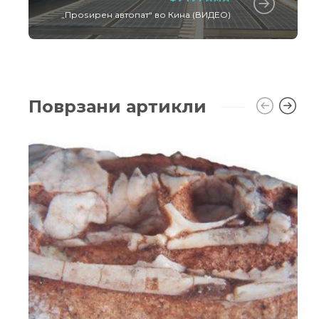
„Проѕирен автопат“ во Кина (ВИДЕО)
Поврзани артикли