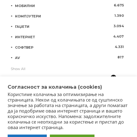
6.675
МОБИЛНИ
1.390
КОМПЈУТЕРИ
3.094
ГАЏЕТИ
4.407
ИНТЕРНЕТ
4.331
СОФТВЕР
817
AV
Show All
Согласност за колачиња (cookies)
Користиме колачиња за оптимизирање на
страницата. Некои од колачињата се од суштинско
значење за работата на страницата, а други помагаат
да ја подобриме оваа интернет страница и вашето
корисничко искуство. Напомена: задолжителните
колачиња се неопходни за користење и пристап до
оваа интернет страница.
Copyright © 2018 - Member of IAB Macedonia