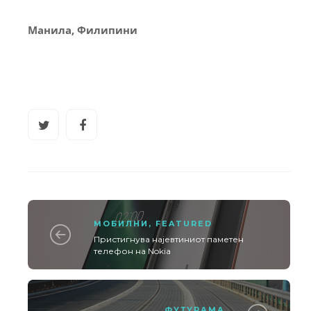
Манила, Филипини
МОБИЛНИ
,
FEATURED
Пристигнува најевтиниот паметен
телефон на Nokia
ФУТУРАМА