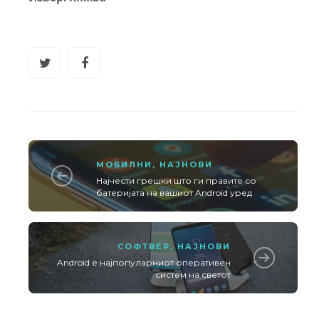
МОБИЛНИ
,
НАЈНОВИ
Најчести грешки што ги правите со
батеријата на вашиот Android уред
СОФТВЕР
,
НАЈНОВИ
Android е најпопуларниот оперативен
систем на светот