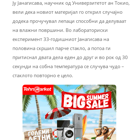
Ју Јанагисава, научник од Универзитетот ан Токио,
вели дека новиот материјал го открил случајно
додека прочучувал лепаци способни да делуваат
на влажни површини. Во лабораториски
експеримент 33-годишниот Јанагисава на
половина скршил парче стакло, а потоа ги
притиснал двата дела еден до друг и во рок од 30
секунди на собна температура се случува чудо –
стаклото повторно е цело.