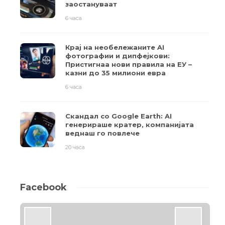
заостануваат
6 часа
Крај на необележаните AI
фотографии и дипфејкови:
Пристигнаа нови правила на ЕУ –
казни до 35 милиони евра
6 часа
Скандал со Google Earth: AI
генерираше кратер, компанијата
веднаш го повлече
20 часа
Facebook