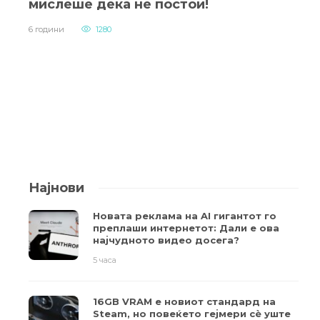
мислеше дека не постои!
6 години
1280
Најнови
Новата реклама на AI гигантот го
преплаши интернетот: Дали е ова
најчудното видео досега?
5 часа
16GB VRAM е новиот стандард на
Steam, но повеќето гејмери ​​сè уште