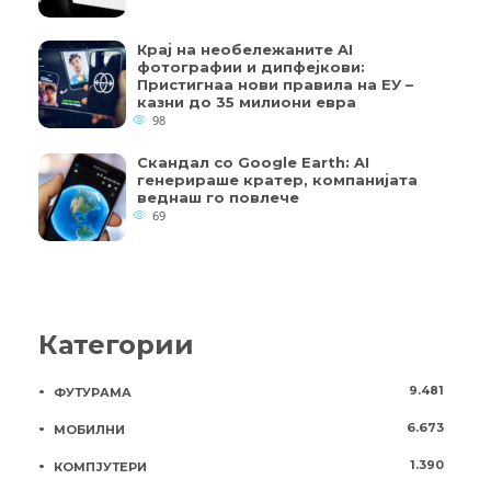
Крај на необележаните AI
фотографии и дипфејкови:
Пристигнаа нови правила на ЕУ –
казни до 35 милиони евра
98
Скандал со Google Earth: AI
генерираше кратер, компанијата
веднаш го повлече
69
Категории
9.481
ФУТУРАМА
6.673
МОБИЛНИ
1.390
КОМПЈУТЕРИ