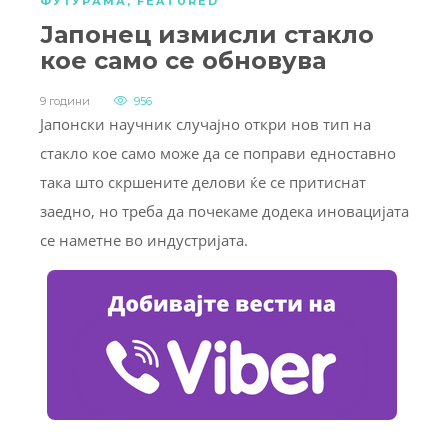
ФУТУРАМА
,
FEATURED
Јапонец измисли стакло
кое само се обновува
9 години
956
Јапонски научник случајно откри нов тип на
стакло кое само може да се поправи едноставно
така што скршените делови ќе се притиснат
заедно, но треба да почекаме додека иновацијата
се наметне во индустријата.