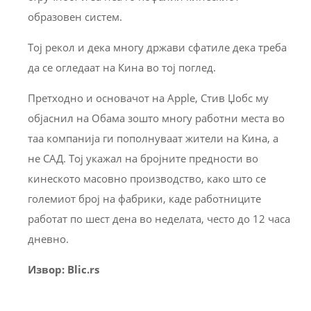
образовен систем.
Тој рекол и дека многу држави сфатиле дека треба
да се огледаат на Кина во тој поглед.
Претходно и основачот на Apple, Стив Џобс му
објаснил на Обама зошто многу работни места во
таа компанија ги пополнуваат жители на Кина, а
не САД. Тој укажал на бројните предности во
кинеското масовно производство, како што се
големиот број на фабрики, каде работниците
работат по шест дена во неделата, често до 12 часа
дневно.
Извор: Blic.rs