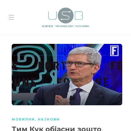
МОБИЛНИ
,
НАЈНОВИ
Тим Кук објасни зошто