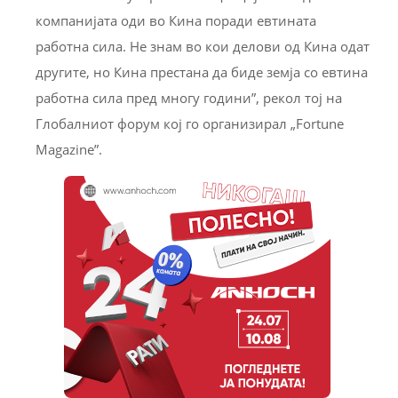
компанијата оди во Кина поради евтината
работна сила. Не знам во кои делови од Кина одат
другите, но Кина престана да биде земја со евтина
работна сила пред многу години”, рекол тој на
Глобалниот форум кој го организирал „Fortune
Magazine”.