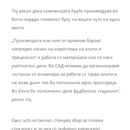
Тој рекол дека компанијата Apple произведува во
Кина поради големиот број на вешти луѓе на едно
место.
„Производите кои ние ги правиме бараат
напреден начин на користење на алати и
прецизност и работа со материјали кои се како
уметнички дела. Во САД можеме да организираме
состанок со инженери за работа со такви алати и
не знам дали тие би пополниле една просторија.
Во Кина би пополниле цели фудбалски стадиони”,
рекол тој.
Како што истакнал, станува збор за голема
стручност и за неа го пофалил кинескиот