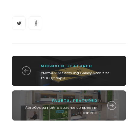
МОБИЛНИ
,
FEATURED
Уметнички Samsung Galaxy Note 8 за
1800 долари
ГАЏЕТИ
,
FEATURED
Aвтобус за ноќно возење со кревети
за спиење