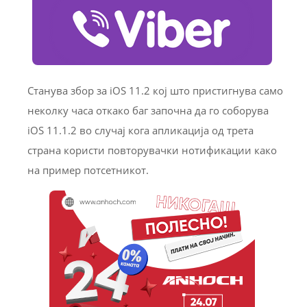
Станува збор за iOS 11.2 кој што пристигнува само
неколку часа откако баг започна да го соборува
iOS 11.1.2 во случај кога апликација од трета
страна користи повторувачки нотификации како
на пример потсетникот.