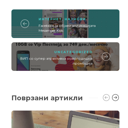
ИНТЕРНЕТ
,
НАЈНОВИ
Facebook ја објави апликацијата
Messenger Kids
UNCATEGORIZED
ВИП со супер атрактивна новогодишна
промоција
Поврзани артикли