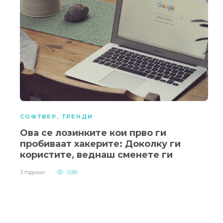
СОФТВЕР
,
ТРЕНДИ
Ова се лозинките кои прво ги
пробиваат хакерите: Доколку ги
користите, веднаш сменете ги
3 години
1280