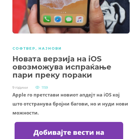
СОФТВЕР
,
НАЈНОВИ
Новата верзија на iOS
овозможува испраќање
пари преку пораки
9 години
1159
Apple го претстави новиот апдејт на iOS кој
што отстранува бројни багови, но и нуди нови
можности.