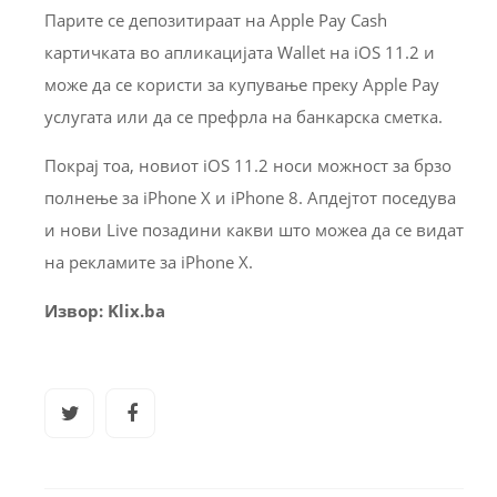
Парите се депозитираат на Apple Pay Cash
картичката во апликацијата Wallet на iOS 11.2 и
може да се користи за купување преку Apple Pay
услугата или да се префрла на банкарска сметка.
Покрај тоа, новиот iOS 11.2 носи можност за брзо
полнење за iPhone X и iPhone 8. Апдејтот поседува
и нови Live позадини какви што можеа да се видат
на рекламите за iPhone X.
Извор: Klix.ba