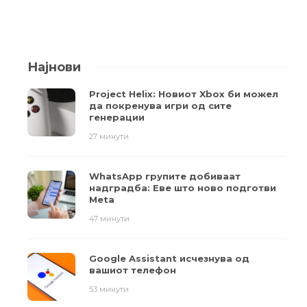
Најнови
Project Helix: Новиот Xbox би можел
да покренува игри од сите
генерации
27 минути
WhatsApp групите добиваат
надградба: Еве што ново подготви
Meta
47 минути
Google Assistant исчезнува од
вашиот телефон
53 минути