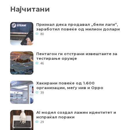
Најчитани
Признал дека продавал „бели лаги“,
заработил повеќе од милион долари
80
Пентагон ги отстрани извештаите за
тестирање оружје
46
Хакирани повеќе од 1.600
организации, меѓу нив и Oppo
39
AI модел создал лажен идентитет и
испраќал пораки
29