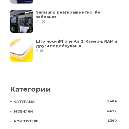
Samsung реагираше итно: Ќе
забранат!
100
Што носи iPhone Air 2: Камери, RAM и
други подобрувања
85
Категории
9.484
ФУТУРАМА
6.677
МОБИЛНИ
1.390
КОМПЈУТЕРИ