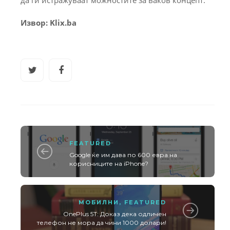
Извор: Klix.ba
FEATURED
Google ќе им дава по 600 евра на
корисниците на iPhone?
МОБИЛНИ
,
FEATURED
OnePlus 5T: Доказ дека одличен
телефон не мора да чини 1000 долари!