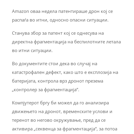
Amazon оваа недела патентираше дрон кој се
распаѓа во итни, односно опасни ситуации.
Станува збор за патент кој се однесува на
директна фрагментација на беспилотните летала
во итни ситуации.
Во документите стои дека во случај на
катастрофален дефект, како што е експлозија на
батеријата, контрола врз дронот презема
„контролер за фрагментација“.
Компјутерот бргу би можел да го анализира
движењето на дронот, временските услови и
теренот во негово окружување, пред да се
активира „секвенца за фрaгментација“, за потoа