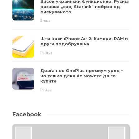
Висок украински функционер: Русија
развива „свој Starlink“ побрзо од
очекуваното
5 часа
Што носи iPhone Air 2: Камери, RAM и
други подобрувања
14 часа
Доаѓа нов OnePlus премиум уред –
но тешко дека ќе можете да го
купите
14 часа
Facebook