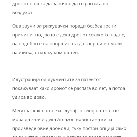
дронот полека да започне да се распаѓа во
воздухот.
Ова звучи загрижувачки поради безбедносни
причини, но, јасно е дека дронот секако ќе падне,
па подобро е на површината да заврши во мали
парчиња, отколку комплетен.
Илустрација од дукментите за патентот
покажуваат како дронот се распаѓа во лет, а потоа
удира во дрво.
Меѓутоа, како што е и случај со секој патент, не
мора да значи дека Amazon навистина ќе ги
произведе овие дронови, туку постои опција само
да ги истражуваат можностите за ваков концепт.