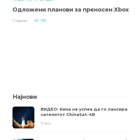
Одложени планови за преносен Xbox
1 година
795
Најнови
ВИДЕО: Кина не успеа да го лансира
сателитот ChinaSat-4B
3 часа