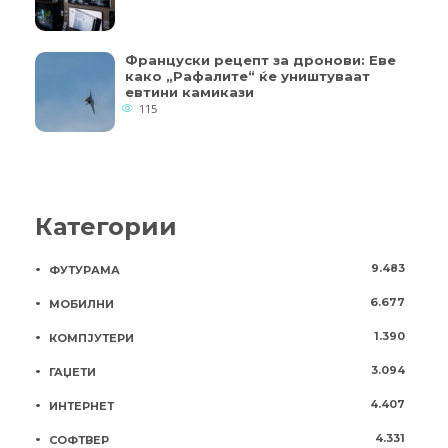
Француски рецепт за дронови: Еве
како „Рафалите“ ќе уништуваат
евтини камикази
115
Категории
9.483
ФУТУРАМА
6.677
МОБИЛНИ
1.390
КОМПЈУТЕРИ
3.094
ГАЏЕТИ
4.407
ИНТЕРНЕТ
4.331
СОФТВЕР