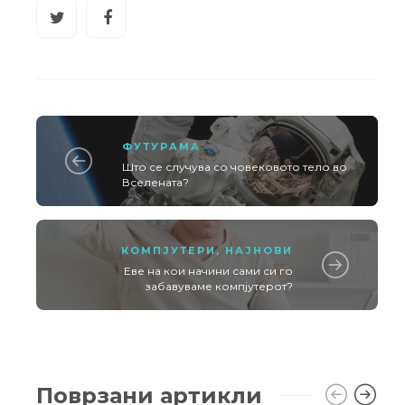
ФУТУРАМА
Што се случува со човековото тело во
Вселената?
КОМПЈУТЕРИ
,
НАЈНОВИ
Еве на кои начини сами си го
забавуваме компјутерот?
Поврзани артикли