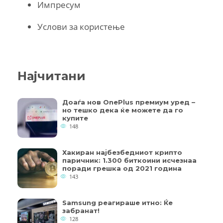
Импресум
Услови за користење
Најчитани
Доаѓа нов OnePlus премиум уред –
но тешко дека ќе можете да го
купите
148
Хакиран најбезбедниот крипто
паричник: 1.300 биткоини исчезнаа
поради грешка од 2021 година
143
Samsung реагираше итно: Ќе
забранат!
128