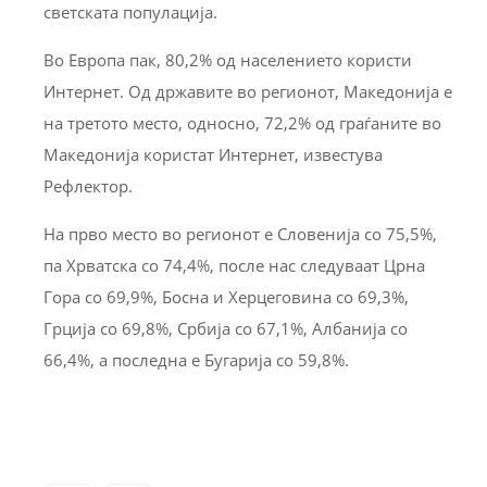
светската популација.
Во Европа пак, 80,2% од населението користи
Интернет. Од државите во регионот, Македонија е
на третото место, односно, 72,2% од граѓаните во
Македонија користат Интернет, известува
Рефлектор.
На прво место во регионот е Словенија со 75,5%,
па Хрватска со 74,4%, после нас следуваaт Црна
Гора со 69,9%, Босна и Херцеговина со 69,3%,
Грција со 69,8%, Србија со 67,1%, Албанија со
66,4%, а последна е Бугарија со 59,8%.