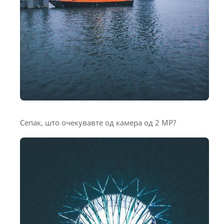
Сепак, што очекувавте од камера од 2 MP?