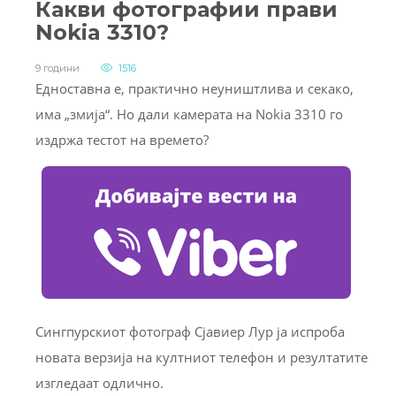
Какви фотографии прави
Nokia 3310?
9 години
1516
Едноставна е, практично неуништлива и секако,
има „змија“. Но дали камерата на Nokia 3310 го
издржа тестот на времето?
Сингпурскиот фотограф Сјавиер Лур ја испроба
новата верзија на култниот телефон и резултатите
изгледаат одлично.