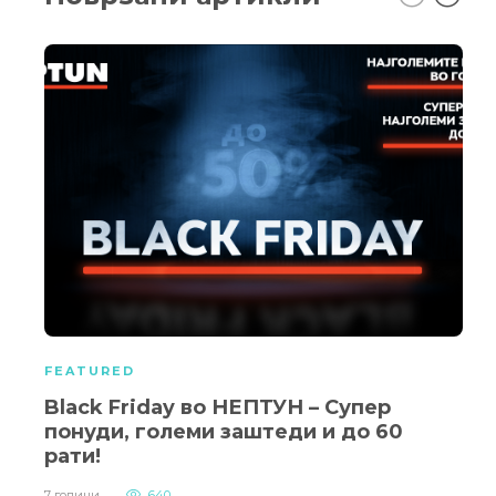
FEATURED
Black Friday во НЕПТУН – Супер
понуди, големи заштеди и до 60
рати!
7 години
640