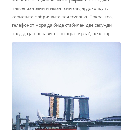
пикселизирани и имаат син одсјај доколку ги
користите фабричките подесувања. Покрај тоа,
телефонот мора да биде стабилен две секунди
пред да ја направите фотографијата“, рече тој.