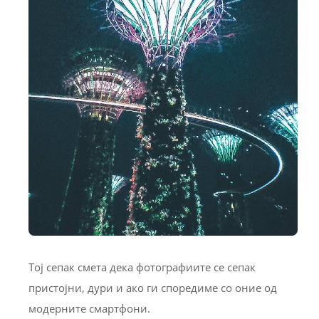
Тој сепак смета дека фотографиите се сепак
пристојни, дури и ако ги споредиме со оние од
модерните смартфони.