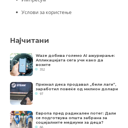
Услови за користење
Најчитани
Waze добива големо AI ажурирање:
Апликацијата сега учи како да
возите
352
Признал дека продавал „бели лаги“,
заработил повеќе од милион долари
97
Европа пред радикален потег: Дали
се подготвува општа забрана за
социјалните медиуми за деца?
66