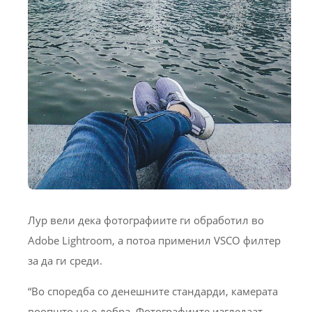
Лур вели дека фотографиите ги обработил во
Adobe Lightroom, а потоа применил VSCO филтер
за да ги среди.
“Во споредба со денешните стандарди, камерата
воопшто не е добра. Фотографиите изгледаат