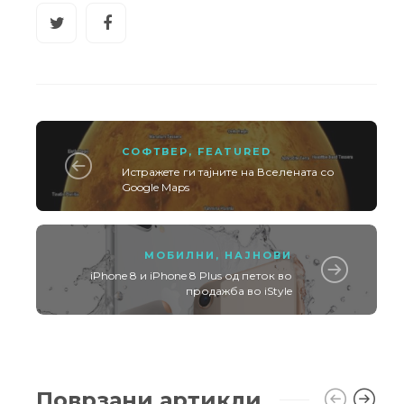
СОФТВЕР
,
FEATURED
Истражeте ги тајните на Вселената со
Google Maps
МОБИЛНИ
,
НАЈНОВИ
iPhone 8 и iPhone 8 Plus од петок во
продажба во iStyle
Поврзани артикли