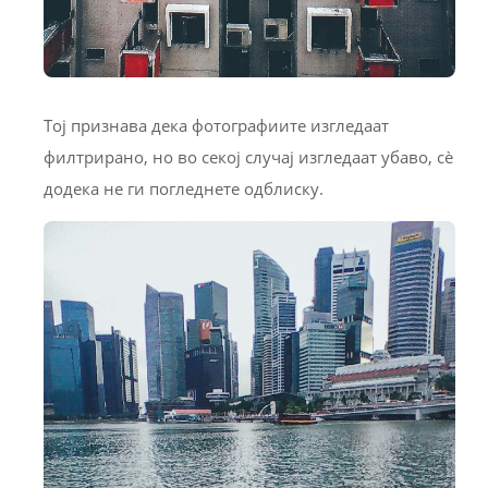
Тој признава дека фотографиите изгледаат
филтрирано, но во секој случај изгледаат убаво, сѐ
додека не ги погледнете одблиску.