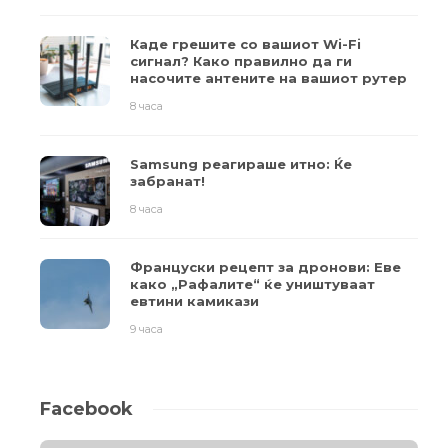
Каде грешите со вашиот Wi-Fi
сигнал? Како правилно да ги
насочите антените на вашиот рутер
8 часа
Samsung реагираше итно: Ќе
забранат!
8 часа
Француски рецепт за дронови: Еве
како „Рафалите“ ќе уништуваат
евтини камикази
9 часа
Facebook