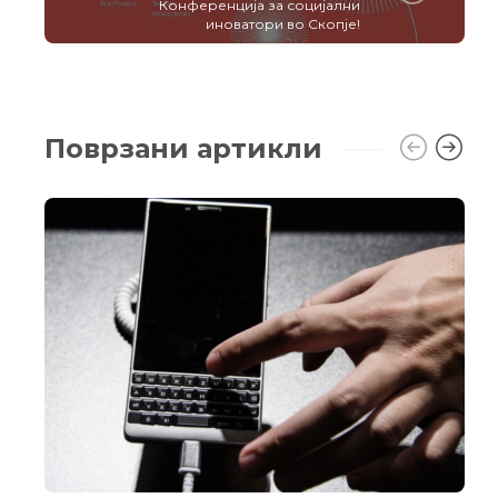
Конференција за социјални
иноватори во Скопје!
Поврзани артикли