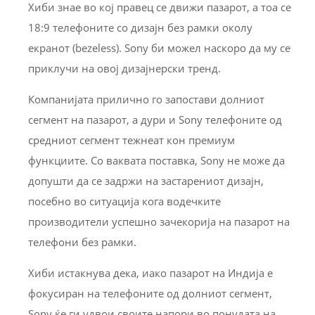
Хиби знае во кој правец се движи пазарот, а тоа се
18:9 телефоните со дизајн без рамки околу
екранот (bezeless). Sony би можел наскоро да му се
приклучи на овој дизајнерски тренд.
Компанијата прилично го запостави долниот
сегмент на пазарот, а дури и Sony телефоните од
средниот сегмент тежнеат кон премиум
функциите. Со ваквата поставка, Sony не може да
допушти да се задржи на застарениот дизајн,
посебно во ситуација кога водечките
производители успешно зачекорија на пазарот на
телефони без рамки.
Хиби истакнува дека, иако пазарот на Индија е
фокусиран на телефоните од долниот сегмент,
Sony ќе ги удвои своите напори во понудата на