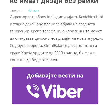
ќе имаат дизајн без рамки
9 години
1569
Директорот на Sony India дивизијата, Kenichiro Hibi
истакна дека Sony планира објава на следната
генерација Xperia телефони, а корисниците можат
да очекуваат целосно нов дизајн на новите уреди.
Со други зборови, OmniBalance дизајнот што ги
краси Xperia уредите од 2013 година, би можел
конечно да биде отфрлен.