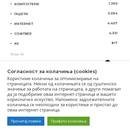
1.390
КОМПЈУТЕРИ
3.094
ГАЏЕТИ
4.407
ИНТЕРНЕТ
4.331
СОФТВЕР
817
AV
Show All
Согласност за колачиња (cookies)
Користиме колачиња за оптимизирање на
страницата. Некои од колачињата се од суштинско
значење за работата на страницата, а други помагаат
да ја подобриме оваа интернет страница и вашето
корисничко искуство. Напомена: задолжителните
колачиња се неопходни за користење и пристап до
оваа интернет страница.
Copyright © 2018 - Member of IAB Macedonia
Member of Clip Media Group / 2017
Прочитај повеќе
Прифати колачиња