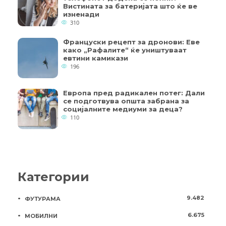
Вистината за батеријата што ќе ве
изненади
310
Француски рецепт за дронови: Еве
како „Рафалите“ ќе уништуваат
евтини камикази
196
Европа пред радикален потег: Дали
се подготвува општа забрана за
социјалните медиуми за деца?
110
Категории
9.482
ФУТУРАМА
6.675
МОБИЛНИ