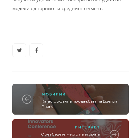
модели од горниот и средниот сегмент.
МОБИЛНИ
Катастрофална продажбата на Essential
Phone
ИНТЕРНЕТ
Обезбедете место на втората