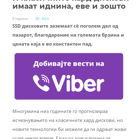
имаат иднина, еве и зошто
9 години
1624
SSD дисковите заземаат сè поголем дел од
пазарот, благодарение на големата брзина и
цената која е во константен пад.
Многумина низ годините го прогнозираа
исчезнувањето на класичните хард дискови, но
новите технологии би можеле да ги одржат живи
уште некое време. Една од нив е врзана за