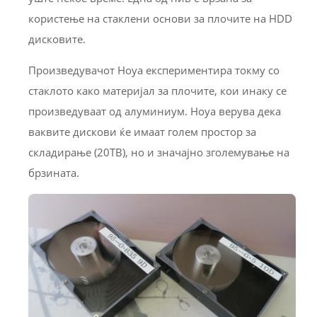
користење на стаклени основи за плочите на HDD
дисковите.
Произведувачот Hoya експериментира токму со
стаклото како материјал за плочите, кои инаку се
произведуваат од алуминиум. Hoya верува дека
ваквите дискови ќе имаат голем простор за
складирање (20TB), но и значајно зголемување на
брзината.