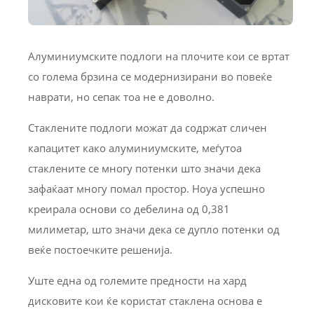
Алуминиумските подлоги на плочите кои се вртат
со голема брзина се модернизирани во повеќе
наврати, но сепак тоа не е доволно.
Стаклените подлоги можат да содржат сличен
капацитет како алуминиумските, меѓутоа
стаклените се многу потенки што значи дека
зафаќаат многу помал простор. Hoya успешно
креирала основи со дебелина од 0,381
милиметар, што значи дека се дупло потенки од
веќе постоечките решенија.
Уште една од големите предности на хард
дисковите кои ќе користат стаклена основа е