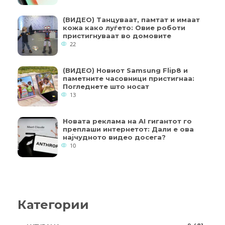
(ВИДЕО) Танцуваат, памтат и имаат
кожа како луѓето: Овие роботи
пристигнуваат во домовите
22
(ВИДЕО) Новиот Samsung Flip8 и
паметните часовници пристигнаа:
Погледнете што носат
13
Новата реклама на AI гигантот го
преплаши интернетот: Дали е ова
најчудното видео досега?
10
Категории