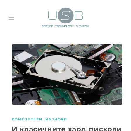
КОМПЈУТЕРИ
,
НАЈНОВИ
И класичните хард дискови