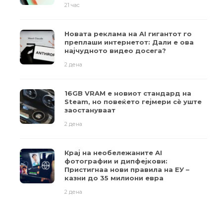
21 час
Новата реклама на AI гигантот го
преплаши интернетот: Дали е ова
најчудното видео досега?
2 дена
16GB VRAM е новиот стандард на
Steam, но повеќето гејмери ​​сè уште
заостануваат
2 дена
Крај на необележаните AI
фотографии и дипфејкови:
Пристигнаа нови правила на ЕУ –
казни до 35 милиони евра
2 дена