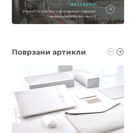
ФУТУРАМА
Утрехт го отвори најголемиот паркинг
за велосипеди во светот
Поврзани артикли