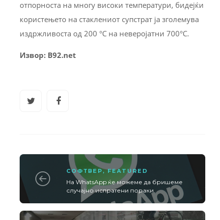
отпорноста на многу високи температури, бидејќи
користењето на стаклениот супстрат ја зголемува
издржливоста од 200 °C на неверојатни 700°C.
Извор: B92.net
СОФТВЕР
,
FEATURED
На WhatsApp ќе можеме да бришеме
случајно испратени пораки