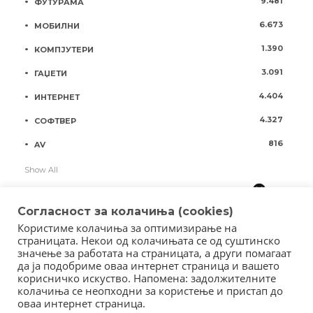
9.481
ФУТУРАМА
6.673
МОБИЛНИ
1.390
КОМПЈУТЕРИ
3.091
ГАЏЕТИ
4.404
ИНТЕРНЕТ
4.327
СОФТВЕР
816
AV
Show All
Согласност за колачиња (cookies)
Користиме колачиња за оптимизирање на
страницата. Некои од колачињата се од суштинско
значење за работата на страницата, а други помагаат
да ја подобриме оваа интернет страница и вашето
корисничко искуство. Напомена: задолжителните
колачиња се неопходни за користење и пристап до
оваа интернет страница.
Copyright © 2018 - Member of IAB Macedonia