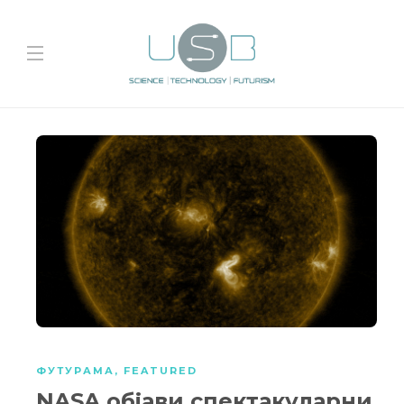
ФУТУРАМА
,
FEATURED
NASA објави спектакуларни