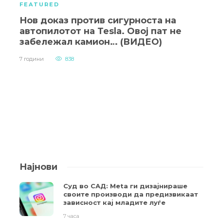
FEATURED
Нов доказ против сигурноста на
автопилотот на Tesla. Овој пат не
забележал камион… (ВИДЕО)
7 години
838
Најнови
Суд во САД: Meta ги дизајнираше
своите производи да предизвикаат
зависност кај младите луѓе
7 часа