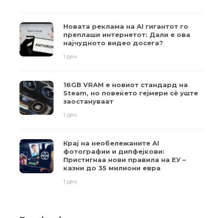
Новата реклама на AI гигантот го
преплаши интернетот: Дали е ова
најчудното видео досега?
1 ден
16GB VRAM е новиот стандард на
Steam, но повеќето гејмери ​​сè уште
заостануваат
1 ден
Крај на необележаните AI
фотографии и дипфејкови:
Пристигнаа нови правила на ЕУ –
казни до 35 милиони евра
1 ден