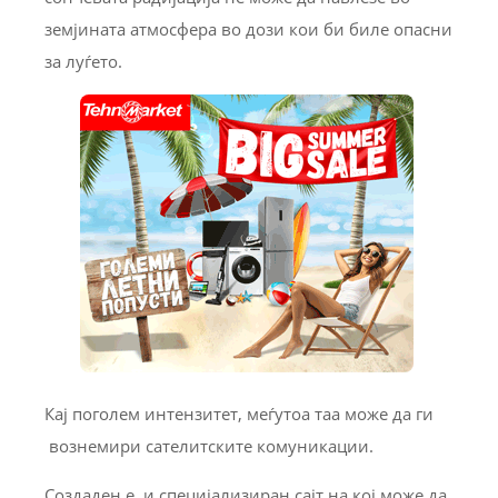
земјината атмосфера во дози кои би биле опасни
за луѓето.
Кај поголем интензитет, меѓутоа таа може да ги
вознемири сателитските комуникации.
Создаден е и специјализиран сајт на кој може да