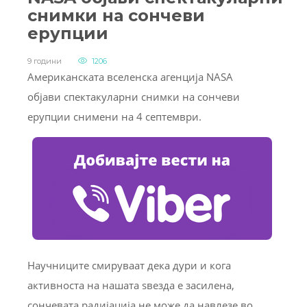
снимки на сончеви
ерупции
9 години
1206
Американската вселенска агенција
NASA
објави спектакуларни снимки на сончеви
ерупции снимени на 4 септември.
Научниците смируваат дека дури и кога
активноста на нашата ѕвезда е засилена,
сончевата радијација не може да навлезе во