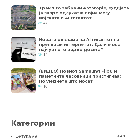
Трамп го забрани Anthropic, судијата
ја запре одлуката: Војна меѓу
војската и AI гигантот
47
Новата реклама на AI гигантот го
преплаши интернетот: Дали е ова
најчудното видео досега?
14
(ВИДЕО) Новиот Samsung Flip8 и
паметните часовници пристигнаа:
Погледнете што носат
10
Категории
9.481
ФУТУРАМА