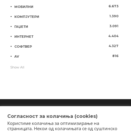
6.673
МОБИЛНИ
1.390
КОМПЈУТЕРИ
3.091
ГАЏЕТИ
4.404
ИНТЕРНЕТ
4.327
СОФТВЕР
816
AV
Show All
Согласност за колачиња (cookies)
Користиме колачиња за оптимизирање на
Copyright © 2018 - Member of IAB Macedonia
страницата. Некои од колачињата се од суштинско