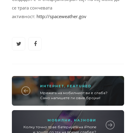
се трага сончевата
активност:
http://spaceweather.gov
ИНТЕРНЕТ
,
FEATURED
Мрежата на мобилниот ви е слаба?
Само напишете ги овие бројки!
МОБИЛНИ
,
НАЈНОВИ
Колку точно трае батеријата на iPhone
и зошто со тек на време слабее?