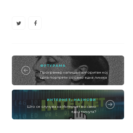
ФУТУРАМА
Програмер напишал алгоритам кој
црта портрети со само една линија
ИНТЕРНЕТ
,
НАЈНОВИ
Што се случува на Интернет во само
една минута?