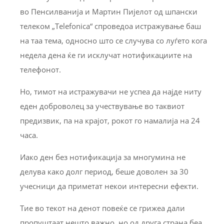
во Пенсилванија и Мартин Пијелот од шпански
телеком „Telefonica“ спроведоа истражување баш
на таа тема, односно што се случува со луѓето кога
недела дена ќе ги исклучат нотификациите на
телефонот.
Но, тимот на истражувачи не успеа да најде ниту
еден доброволец за учествување во таквиот
предизвик, па на крајот, рокот го намалија на 24
часа.
Иако ден без нотификација за многумина не
делува како долг период, беше доволен за 30
учесници да приметат некои интересни ефекти.
Тие во текот на денот повеќе се грижеа дали
пропуштаат нешто важно, но од друга страна беа