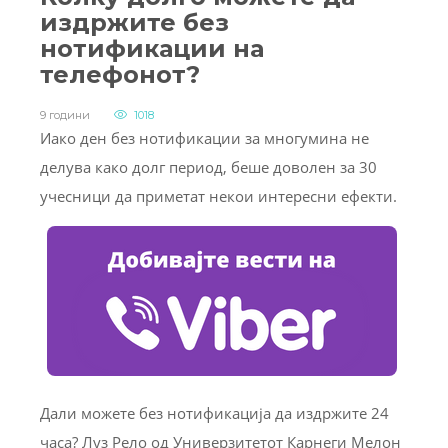
издржите без
нотификации на
телефонот?
9 години
1018
Иако ден без нотификации за многумина не
делува како долг период, беше доволен за 30
учесници да приметат некои интересни ефекти.
Дали можете без нотификација да издржите 24
часа? Луз Рело од Универзитетот Карнеги Мелон