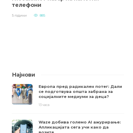
телефони
5 години
885
Најнови
Европа пред радикален потег: Дали
се подготвува општа забрана за
социјалните медиуми за деца?
13 часа
Waze добива големо AI ажурирање:
Апликацијата сега учи како да
возите