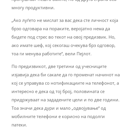
многу продуктивни.
„Ако луѓето не мислат за вас дека сте личност која
брзо одговара на пораките, веројатно нема да
бидете под стрес во текот на овој предизвик. Но,
ако имате шеф, кој секогаш очекува брз одговор,
тоа ги менува работите“, вели Пејлот.
По предизвикот, две третини од учесниците
изјавија дека би сакале да го променат начинот на
кој се управува со нотификациите на телефонот, а
интересно е дека од тој број, половината се
придржуваат на зададените цели и по две години.
Тоа значи дека дури и мало „одвојување“ од
мобилните телефони е корисно на подолги
патеки.