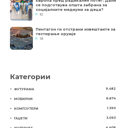
Европа пред радикален потег: Дали
се подготвува општа забрана за
социјалните медиуми за деца?
82
Пентагон ги отстрани извештаите за
тестирање оружје
58
Категории
9.482
ФУТУРАМА
6.674
МОБИЛНИ
1.390
КОМПЈУТЕРИ
3.093
ГАЏЕТИ
4.406
ИНТЕРНЕТ