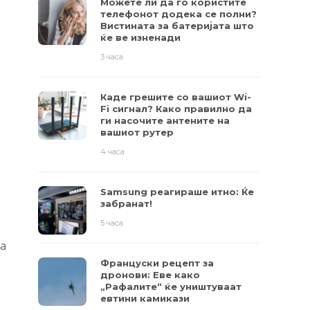
Можете ли да го користите
телефонот додека се полни?
Вистината за батеријата што
ќе ве изненади
3 часа
Каде грешите со вашиот Wi-
Fi сигнал? Како правилно да
ги насочите антените на
вашиот рутер
4 часа
Samsung реагираше итно: Ќе
забранат!
5 часа
аа
Француски рецепт за
дронови: Еве како
„Рафалите“ ќе уништуваат
евтини камикази