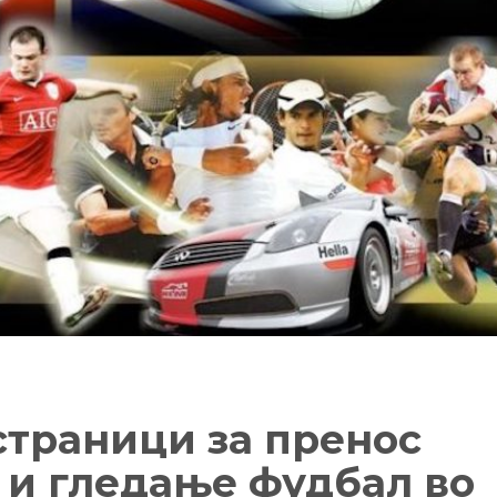
страници за пренос
 и гледање фудбал во