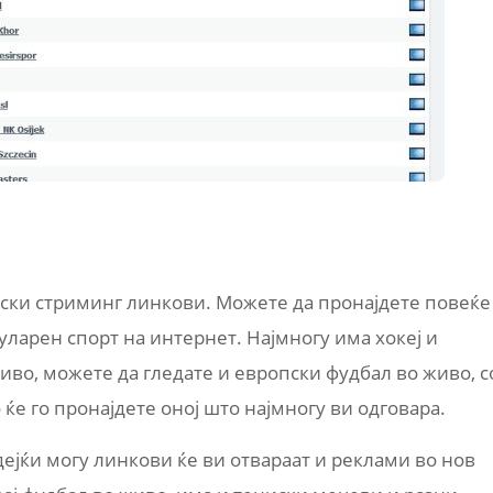
тски стриминг линкови. Можете да пронајдете повеќе
уларен спорт на интернет. Најмногу има хокеј и
иво, можете да гледате и европски фудбал во живо, с
ќе го пронајдете оној што најмногу ви одговара.
дејќи могу линкови ќе ви отвараат и реклами во нов