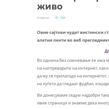
живо
9 години
5168
Овие сајтови нудат вистински с
алатни ленти во веб прегледник
Д
Во иднина без сомневање ќе има м
на натпреварите на интернет, како
да му се прилагоди на интернетот,
на луѓето да гледаат фудбал, кошар
Ви донесуваме седум најдобри так
овие страници и знаеме дека многу