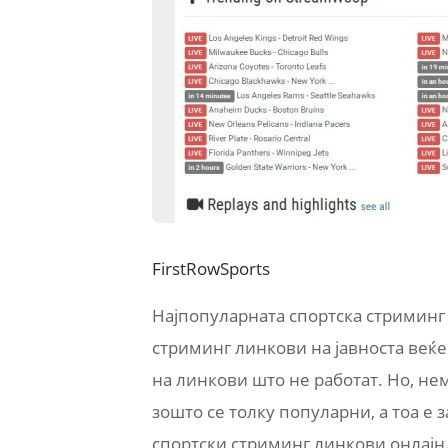
FirstRowSports
Најпопуларната спортска стриминг 
стриминг линкови на јавноста веќе
на линкови што не работат. Но, не
зошто се толку популарни, а тоа е 
спортски стриминг линкови онлајн.