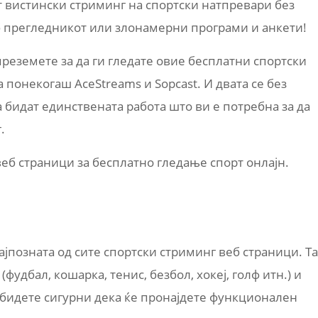
т вистински стриминг на спортски натпревари без
 прегледникот или злонамерни програми и анкети!
 преземете за да ги гледате овие бесплатни спортски
 а понекогаш AceStreams и Sopcast. И двата се без
а бидат единствената работа што ви е потребна за да
.
веб страници за бесплатно гледање спорт онлајн.
ајпозната од сите спортски стриминг веб страници. Т
фудбал, кошарка, тенис, безбол, хокеј, голф итн.) и
 бидете сигурни дека ќе пронајдете функционален