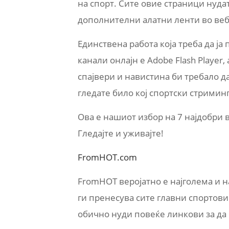
на спорт. Сите овие страници нуда
дополнителни алатни ленти во веб
Единствена работа која треба да ја
канали онлајн е Adobe Flash Player,
спајвери и навистина би требало д
гледате било кој спортски стриминг
Ова е нашиот избор на 7 најдобри 
Гледајте и уживајте!
FromHOT.com
FromHOT веројатно е најголема и н
ги пренесува сите главни спортови (
обично нуди повеќе линкови за да