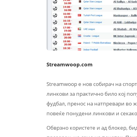
Streamwoop.com
Streamwoop е нов собирач на спор
линкови за практично било кој поп
фудбал, пренос на натпревари во ж
повеќе понудени линкови и секако 
Обврзно користете и ад блокер, би