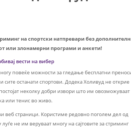
триминг на спортски натпревари без дополнител
от или злонамерни програми и анкети!
обивај вести на вибер
ногу повеќе можности за гледање бесплатни пренос
 и сите останати спортови. Додека Холивуд не открие
 постојат неколку добри извори што им овозможуваат
ка или тенис во живо.
ви веб страници. Користиме редовно поголем дел од
 луѓе не им веруваат многу на сајтовите за стриминг