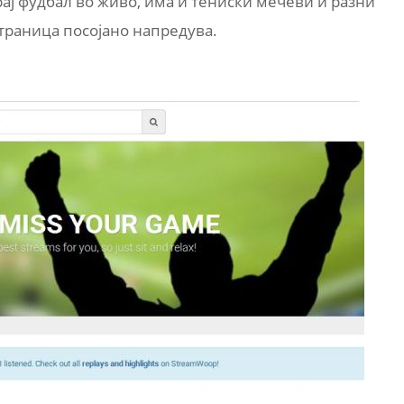
рај фудбал во живо, има и тениски мечеви и разни
страница посојано напредува.