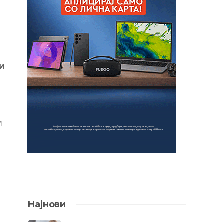
ни
и
Најнови