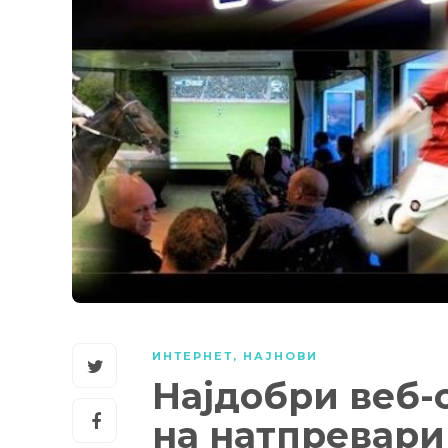
ИНТЕРНЕТ
,
НАЈНОВИ
Најдобри веб-
на натпревари