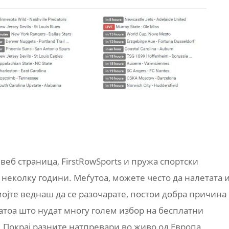
веб страница, FirstRowSports и пружа спортски
 неколку години. Меѓутоа, можете често да налетата 
мојте веднаш да се разочарате, постои добра причина
затоа што нудат многу голем избор на бесплатни
 Покрај разните натпревари во живо од Европа,