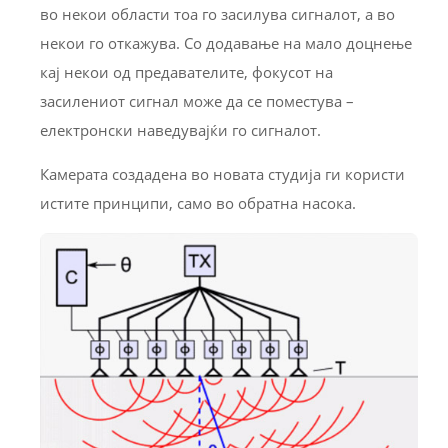
во некои области тоа го засилува сигналот, а во
некои го откажува. Со додавање на мало доцнење
кај некои од предавателите, фокусот на
засилениот сигнал може да се поместува –
електронски наведувајќи го сигналот.
Камерата создадена во новата студија ги користи
истите принципи, само во обратна насока.