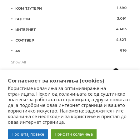
1.390
КОМПЈУТЕРИ
3.091
ГАЏЕТИ
4.403
ИНТЕРНЕТ
4.327
СОФТВЕР
816
AV
Show All
Согласност за колачиња (cookies)
Користиме колачиња за оптимизирање на
страницата. Некои од колачињата се од суштинско
значење за работата на страницата, а други помагаат
да ја подобриме оваа интернет страница и вашето
корисничко искуство. Напомена: задолжителните
колачиња се неопходни за користење и пристап до
оваа интернет страница.
Copyright © 2018 - Member of IAB Macedonia
Member of Clip Media Group / 2017
Прочитај повеќе
Прифати колачиња