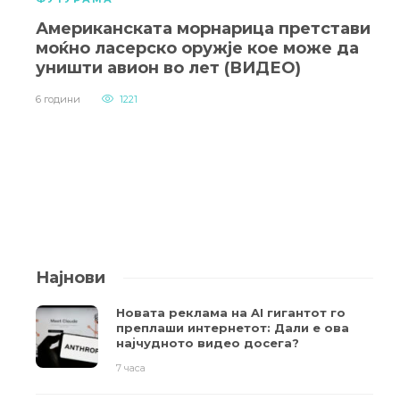
Американската морнарица претстави
моќно ласерско оружје кое може да
уништи авион во лет (ВИДЕО)
6 години
1221
Најнови
Новата реклама на AI гигантот го
преплаши интернетот: Дали е ова
најчудното видео досега?
7 часа