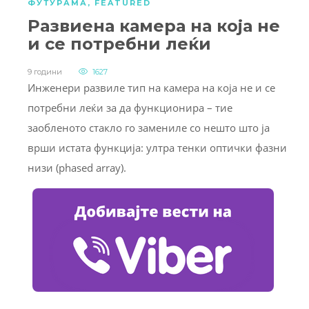
ФУТУРАМА
,
FEATURED
Развиена камера на која не
и се потребни леќи
9 години
1627
Инженери развиле тип на камера на која не и се
потребни леќи за да функционира – тие
заобленото стакло го замениле со нешто што ја
врши истата функција: ултра тенки оптички фазни
низи (phased array).