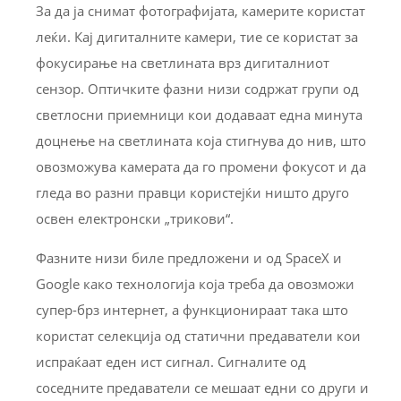
За да ја снимат фотографијата, камерите користат
леќи. Кај дигиталните камери, тие се користат за
фокусирање на светлината врз дигиталниот
сензор. Оптичките фазни низи содржат групи од
светлосни приемници кои додаваат една минута
доцнење на светлината која стигнува до нив, што
овозможува камерата да го промени фокусот и да
гледа во разни правци користејќи ништо друго
освен електронски „трикови“.
Фазните низи биле предложени и од SpaceX и
Google како технологија која треба да овозможи
супер-брз интернет, а функционираат така што
користат селекција од статични предаватели кои
испраќаат еден ист сигнал. Сигналите од
соседните предаватели се мешаат едни со други и