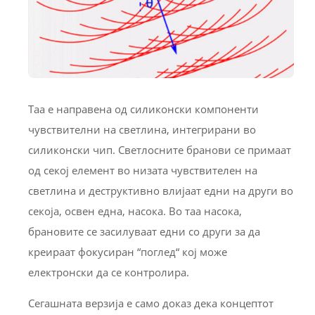
Таа е направена од силиконски компоненти
чувствителни на светлина, интегрирани во
силиконски чип. Светлосните бранови се примаат
од секој елемент во низата чувствителен на
светлина и деструктивно влијаат едни на други во
секоја, освен една, насока. Во таа насока,
брановите се засилуваат едни со други за да
креираат фокусиран “поглед“ кој може
електронски да се контролира.
Сегашната верзија е само доказ дека концептот