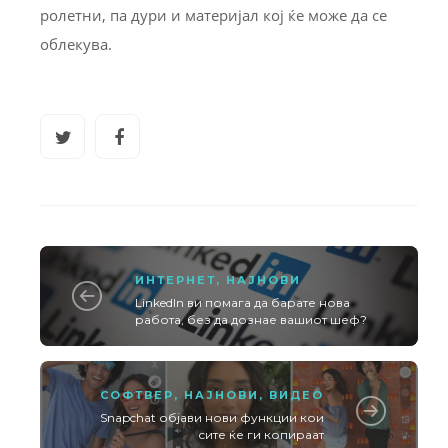
ролетни, па дури и материјал кој ќе може да се
облекува.
ИНТЕРНЕТ
,
НАЈНОВИ
LinkedIn ви помага да барате нова
работа, без да дознае вашиот шеф?
СОФТВЕР
,
НАЈНОВИ
,
ВИДЕО
Snapchat објави нови функции кои
сите ќе ги копираат