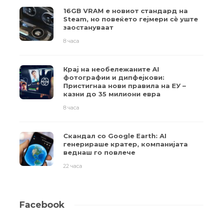
16GB VRAM е новиот стандард на
Steam, но повеќето гејмери ​​сè уште
заостануваат
8 часа
Крај на необележаните AI
фотографии и дипфејкови:
Пристигнаа нови правила на ЕУ –
казни до 35 милиони евра
8 часа
Скандал со Google Earth: AI
генерираше кратер, компанијата
веднаш го повлече
22 часа
Facebook