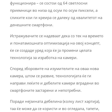
функционира – се состои од 64 светлосни
приемници во низа од осум по осум пиксели, а
сликите кои ги креира се далеку од квалитетот на
денешните смартфони.
Истражувачите се надеваат дека со тек на времето
и понатамошната оптимизација на овој концепт,
ќе се создаде уред која ќе ја промени целата
технологија за изработка на камери.
Според зборовите на изумителите на оваа нова
камера, штом се развие, технологијата ќе ги
направи леќите и дебелите камери вградени во
смартфоните застарени и непотребни.
Поради нејзината дебелина (колку лист хартија),
таа ќе може да се користи и во огледала, тапети,