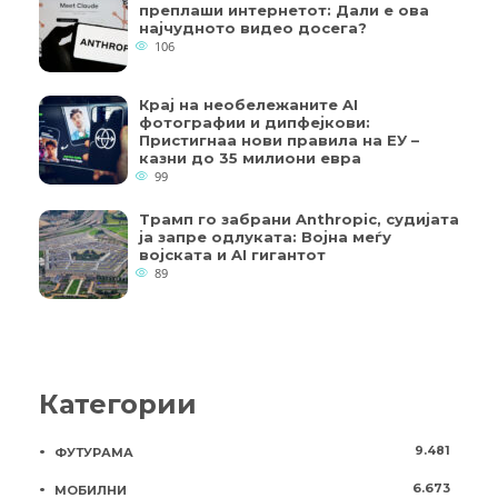
преплаши интернетот: Дали е ова
најчудното видео досега?
106
Крај на необележаните AI
фотографии и дипфејкови:
Пристигнаа нови правила на ЕУ –
казни до 35 милиони евра
99
Трамп го забрани Anthropic, судијата
ја запре одлуката: Војна меѓу
војската и AI гигантот
89
Категории
9.481
ФУТУРАМА
6.673
МОБИЛНИ