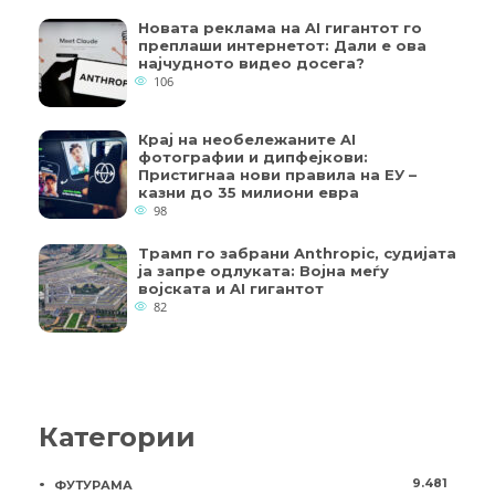
Новата реклама на AI гигантот го
преплаши интернетот: Дали е ова
најчудното видео досега?
106
Крај на необележаните AI
фотографии и дипфејкови:
Пристигнаа нови правила на ЕУ –
казни до 35 милиони евра
98
Трамп го забрани Anthropic, судијата
ја запре одлуката: Војна меѓу
војската и AI гигантот
82
Категории
9.481
ФУТУРАМА