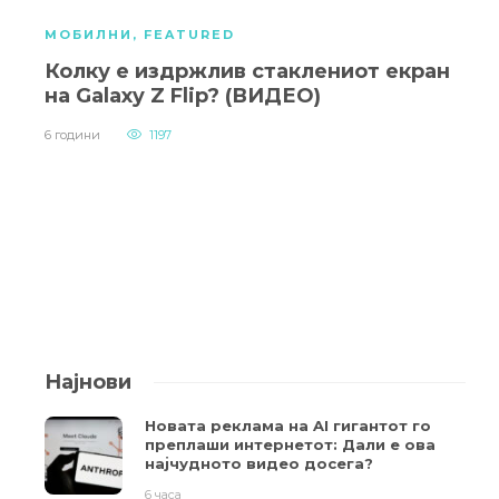
МОБИЛНИ
,
FEATURED
Колку е издржлив стаклениот екран
на Galaxy Z Flip? (ВИДЕО)
6 години
1197
Најнови
Новата реклама на AI гигантот го
преплаши интернетот: Дали е ова
најчудното видео досега?
6 часа