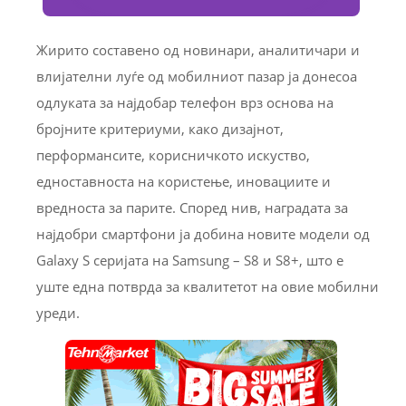
Жирито составено од новинари, аналитичари и
влијателни луѓе од мобилниот пазар ја донесоа
одлуката за најдобар телефон врз основа на
бројните критериуми, како дизајнот,
перформансите, корисничкото искуство,
едноставноста на користење, иновациите и
вредноста за парите. Според нив, наградата за
најдобри смартфони ја добина новите модели од
Galaxy S серијата на Samsung – S8 и S8+, што е
уште една потврда за квалитетот на овие мобилни
уреди.