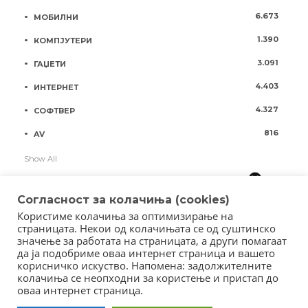
6.673
МОБИЛНИ
1.390
КОМПЈУТЕРИ
3.091
ГАЏЕТИ
4.403
ИНТЕРНЕТ
4.327
СОФТВЕР
816
AV
Show All
Согласност за колачиња (cookies)
Користиме колачиња за оптимизирање на
страницата. Некои од колачињата се од суштинско
значење за работата на страницата, а други помагаат
да ја подобриме оваа интернет страница и вашето
корисничко искуство. Напомена: задолжителните
колачиња се неопходни за користење и пристап до
оваа интернет страница.
Copyright © 2018 - Member of IAB Macedonia