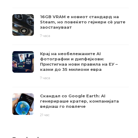
16GB VRAM е новиот стандард на
Steam, но повеќето гејмери ​​сè уште
заостануваат
7 часа
Крај на необележаните AI
фотографии и дипфејкови:
Пристигнаа нови правила на ЕУ –
казни до 35 милиони евра
7 часа
Скандал со Google Earth: AI
генерираше кратер, компанијата
веднаш го повлече
21 час