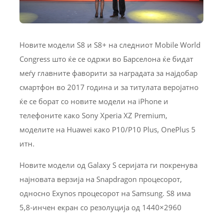
Новите модели S8 и S8+ на следниот Mobile World
Congress што ќе се одржи во Барселона ќе бидат
меѓу главните фаворити за наградата за најдобар
смартфон во 2017 година и за титулата веројатно
ќе се борат со новите модели на iPhone и
телефоните како Sony Xperia XZ Premium,
моделите на Huawei како P10/P10 Plus, OnePlus 5
итн.
Новите модели од Galaxy S серијата ги покренува
најновата верзија на Snapdragon процесорот,
односно Exynos процесорот на Samsung. S8 има
5,8-инчен екран со резолуција од 1440×2960