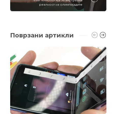
Intel технологија за виртуелна
реалност на олимпијадите
Поврзани артикли