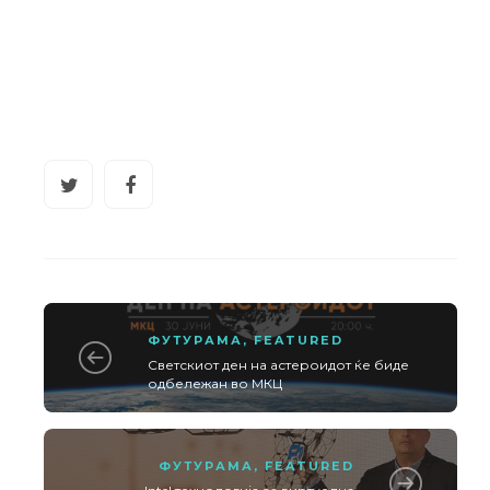
ФУТУРАМА
,
FEATURED
Светскиот ден на астероидот ќе биде
одбележан во МКЦ
ФУТУРАМА
,
FEATURED