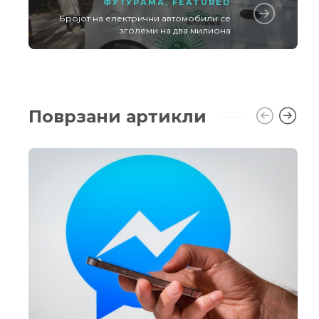
ФУТУРАМА
,
FEATURED
Бројот на електрични автомобили се
зголеми на два милиона
Поврзани артикли