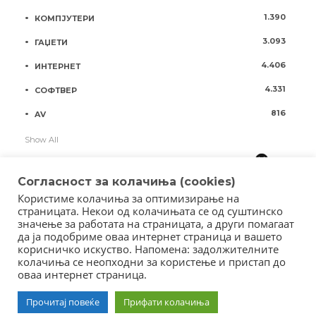
1.390
КОМПЈУТЕРИ
3.093
ГАЏЕТИ
4.406
ИНТЕРНЕТ
4.331
СОФТВЕР
816
AV
Show All
Согласност за колачиња (cookies)
Користиме колачиња за оптимизирање на
страницата. Некои од колачињата се од суштинско
значење за работата на страницата, а други помагаат
да ја подобриме оваа интернет страница и вашето
корисничко искуство. Напомена: задолжителните
колачиња се неопходни за користење и пристап до
оваа интернет страница.
Copyright © 2018 - Member of IAB Macedonia
Member of Clip Media Group / 2017
Прочитај повеќе
Прифати колачиња