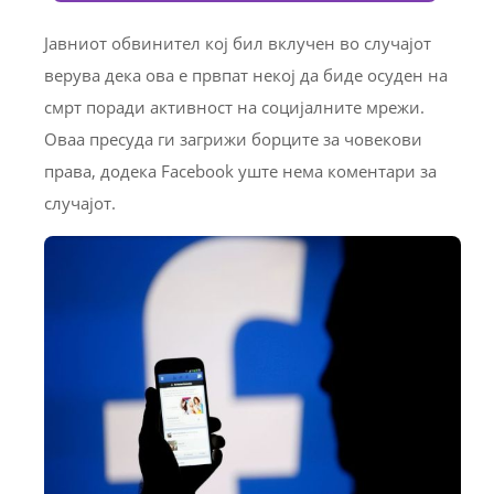
Јавниот обвинител кој бил вклучен во случајот
верува дека ова е првпат некој да биде осуден на
смрт поради активност на социјалните мрежи.
Оваа пресуда ги загрижи борците за човекови
права, додека Facebook уште нема коментари за
случајот.