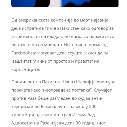
Од американската компанија во март најавија
дека испратиле тим во Пакистан како одговор за
загриженоста на владата во врска со пораките со
богохулство на мрежата. Но, во исто време од
Facebook нагласуваат дека сеуште сакаат да ги
заштитат “личниот простор и правата” на
корисниците.
Премиерот на Пакистан Наваз Шариф ја опишува
пораката како “неоправдана постапка”. Случајот
против Раза беше разгледан во суд за анти-
тероризам во Бахавалпур – на околу 500
километри од главниот град Исламабад.
Адвокатот на Раза изјави дека 30-годишниот