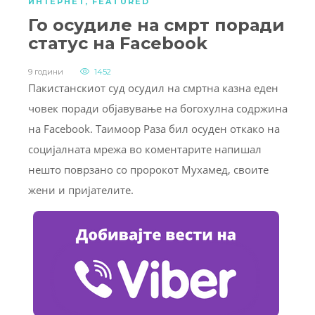
ИНТЕРНЕТ
,
FEATURED
Го осудиле на смрт поради
статус на Facebook
9 години
1452
Пакистанскиот суд осудил на смртна казна еден
човек поради објавување на богохулна содржина
на Facebook. Таимоор Раза бил осуден откако на
социјалната мрежа во коментарите напишал
нешто поврзано со пророкот Мухамед, своите
жени и пријателите.