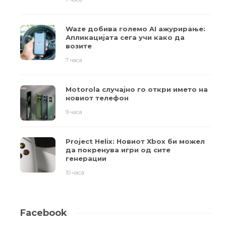
Waze добива големо AI ажурирање:
Апликацијата сега учи како да
возите
7 часа
Motorola случајно го откри името на
новиот телефон
9 часа
Project Helix: Новиот Xbox би можел
да покренува игри од сите
генерации
10 часа
Facebook