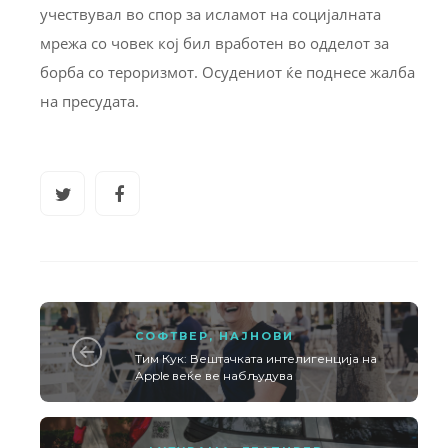
учествувал во спор за исламот на социјалната
мрежа со човек кој бил вработен во одделот за
борба со тероризмот. Осудениот ќе поднесе жалба
на пресудата.
СОФТВЕР
,
НАЈНОВИ
Тим Кук: Вештачката интелигенција на
Apple веќе ве набљудува