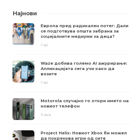
Најнови
Европа пред радикален потег: Дали
се подготвува општа забрана за
социјалните медиуми за деца?
1 час
Waze добива големо AI ажурирање:
Апликацијата сега учи како да
возите
1 час
Motorola случајно го откри името на
новиот телефон
3 часа
Project Helix: Новиот Xbox би можел
да покренува игри од сите