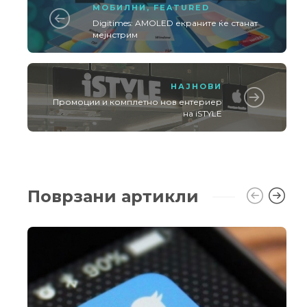
МОБИЛНИ
,
FEATURED
Digitimes: AMOLED екраните ќе станат
мејнстрим
НАЈНОВИ
Промоции и комплетно нов ентериер
на iSTYLE
Поврзани артикли