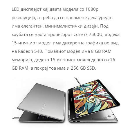
LED дисплејот кај двата модела со 1080p
резолуција, а треба да се напомене дека уредот
има елегантен, минималистички дизајн. Под
хаубата се наоѓа процесорот Core i7 7500U, додека
15-инчниот модел има дискретна графика во вид
на Radeon 540. Помалиот модел има 8 GB RAM
меморија, додека 15-инчниот модел доаѓа со 16
GB RAM, а покрај тоа има и 256 GB SSD.