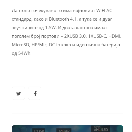
Лаптопот очекувано го има најновиот WIFI AC
стандард, како и Bluetooth 4.1, а тука се и дуал
звучниците од 1.5W. И двата лаптопа имаат
поголем број портови – 2XUSB 3.0, 1XUSB-C, HDMI,
MicroSD, HP/Mic, DC-in како и идентична батерија
од 54Wh.