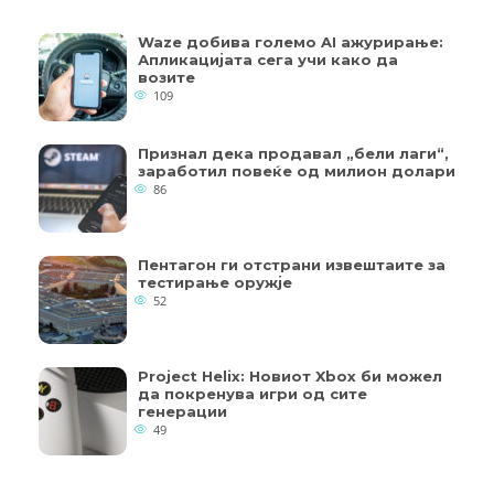
Waze добива големо AI ажурирање:
Апликацијата сега учи како да
возите
109
Признал дека продавал „бели лаги“,
заработил повеќе од милион долари
86
Пентагон ги отстрани извештаите за
тестирање оружје
52
Project Helix: Новиот Xbox би можел
да покренува игри од сите
генерации
49