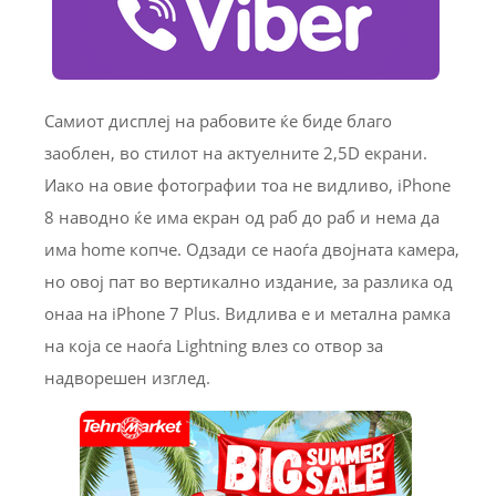
Самиот дисплеј на рабовите ќе биде благо
заоблен, во стилот на актуелните 2,5D екрани.
Иако на овие фотографии тоа не видливо, iPhone
8 наводно ќе има екран од раб до раб и нема да
има home копче. Одзади се наоѓа двојната камера,
но овој пат во вертикално издание, за разлика од
онаа на iPhone 7 Plus. Видлива е и метална рамка
на која се наоѓа Lightning влез со отвор за
надворешен изглед.