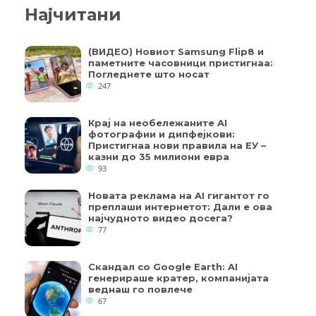
Најчитани
(ВИДЕО) Новиот Samsung Flip8 и
паметните часовници пристигнаа:
Погледнете што носат
247
Крај на необележаните AI
фотографии и дипфејкови:
Пристигнаа нови правила на ЕУ –
казни до 35 милиони евра
93
Новата реклама на AI гигантот го
преплаши интернетот: Дали е ова
најчудното видео досега?
77
Скандал со Google Earth: AI
генерираше кратер, компанијата
веднаш го повлече
67