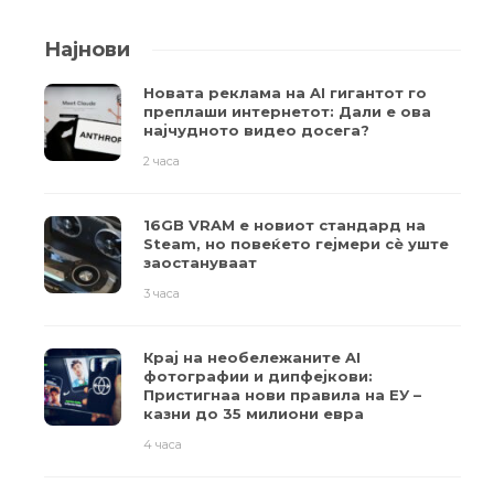
Најнови
Новата реклама на AI гигантот го
преплаши интернетот: Дали е ова
најчудното видео досега?
2 часа
16GB VRAM е новиот стандард на
Steam, но повеќето гејмери ​​сè уште
заостануваат
3 часа
Крај на необележаните AI
фотографии и дипфејкови:
Пристигнаа нови правила на ЕУ –
казни до 35 милиони евра
4 часа