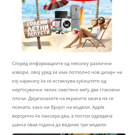
Според информациите од неколку различни
извори, овој уред ќе има потполно нов дизајн на
кој најмногу ќе се истакнува куќиштето од
нерѓосувачки челик сместено меѓу две стаклени
плочи. Дијагоналите на екраните засега не се
познати, како ни бројот на модели. Apple
веројатно ќе лансира два, а постои одредена
шанса оваа година да видиме три модели.