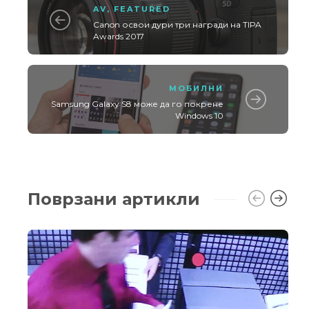
AV
,
FEATURED
Canon освои дури три награди на TIPA
Awards 2017
МОБИЛНИ
Samsung Galaxy S8 може да го покрене
Windows 10
Поврзани артикли