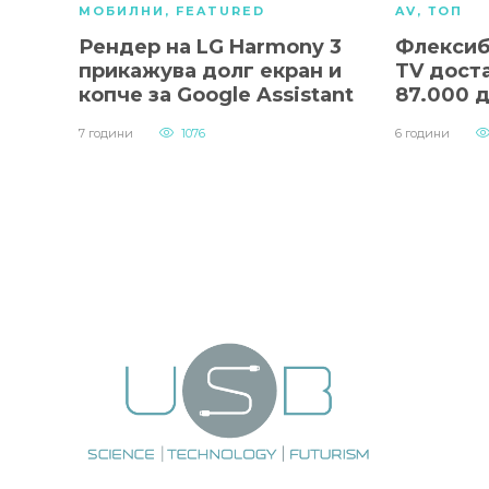
МОБИЛНИ
,
FEATURED
AV
,
ТОП
Рендер на LG Harmony 3
Флексиб
прикажува долг екран и
TV дост
копче за Google Assistant
87.000 
7 години
1076
6 години