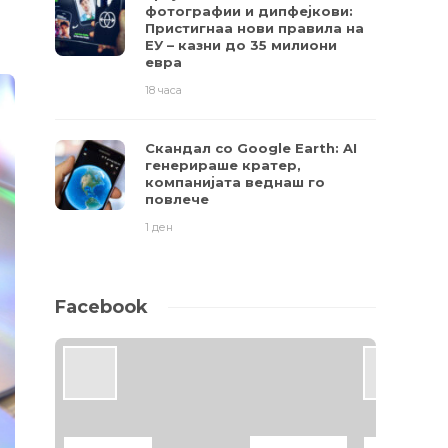
фотографии и дипфејкови:
Пристигнаа нови правила на
ЕУ – казни до 35 милиони
евра
18 часа
Скандал со Google Earth: AI
генерираше кратер,
компанијата веднаш го
повлече
1 ден
Facebook