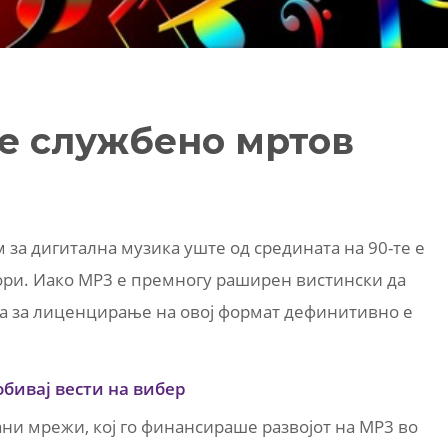
е службено мртов
за дигитална музика уште од средината на 90-те е
ори. Иако MP3 е премногу раширен вистински да
та за лиценцирање на овој формат дефинитивно е
обивај вести на вибер
ани мрежи, кој го финансираше развојот на MP3 во