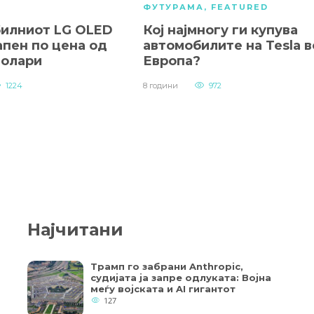
ФУТУРАМА
,
FEATURED
илниот LG OLED
Кој најмногу ги купува
апен по цена од
автомобилите на Tesla в
долари
Европа?
1224
8 години
972
Најчитани
Трамп го забрани Anthropic,
судијата ја запре одлуката: Војна
меѓу војската и AI гигантот
127