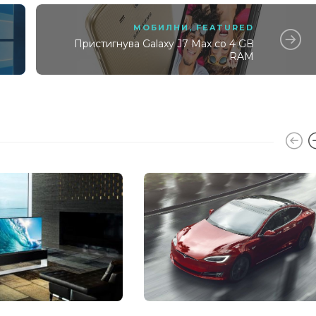
МОБИЛНИ
,
FEATURED
д
Пристигнува Galaxy J7 Max со 4 GB
RAM