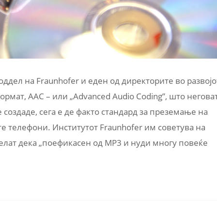
оддел на Fraunhofer и еден од директорите во развојо
ормат, AAC – или „Advanced Audio Coding”, што негова
е создаде, сега е де факто стандард за преземање на
е телефони. Институтот Fraunhofer им советува на
 велат дека „поефикасен од MP3 и нуди многу повеќе