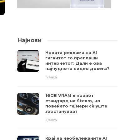
Најнови
Новата реклама на AI
гигантот го преплаши
интернетот: Дали е ова
најчудното видео досега?
17 часа
16GB VRAM е новиот
стандард на Steam, но
повеќето гејмери ​​сè уште
заостануваат
18 часа
Крај на необележаните AI