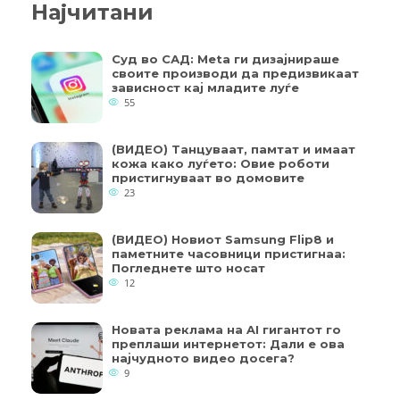
Најчитани
Суд во САД: Meta ги дизајнираше
своите производи да предизвикаат
зависност кај младите луѓе
55
(ВИДЕО) Танцуваат, памтат и имаат
кожа како луѓето: Овие роботи
пристигнуваат во домовите
23
(ВИДЕО) Новиот Samsung Flip8 и
паметните часовници пристигнаа:
Погледнете што носат
12
Новата реклама на AI гигантот го
преплаши интернетот: Дали е ова
најчудното видео досега?
9