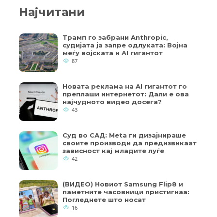
Најчитани
Трамп го забрани Anthropic,
судијата ја запре одлуката: Војна
меѓу војската и AI гигантот
87
Новата реклама на AI гигантот го
преплаши интернетот: Дали е ова
најчудното видео досега?
43
Суд во САД: Meta ги дизајнираше
своите производи да предизвикаат
зависност кај младите луѓе
42
(ВИДЕО) Новиот Samsung Flip8 и
паметните часовници пристигнаа:
Погледнете што носат
16