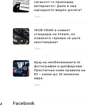
гигантот го преплаши
интернетот: Дали е ова
најчудното видео досега?
1 ден
16GB VRAM е новиот
стандард на Steam, но
повеќето гејмери ​​сè уште
заостануваат
1 ден
Крај на необележаните AI
фотографии и дипфејкови:
Пристигнаа нови правила на
ЕУ – казни до 35 милиони
евра
1 ден
о
н
Facebook