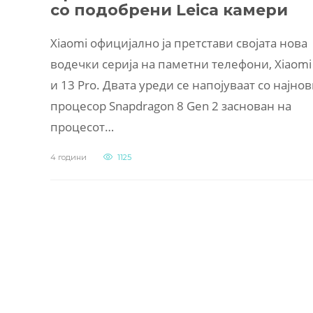
со подобрени Leica камери
Xiaomi официјално ја претстави својата нова
водечки серија на паметни телефони, Xiaomi
и 13 Pro. Двата уреди се напојуваат со најно
процесор Snapdragon 8 Gen 2 заснован на
процесот…
4 години
1125