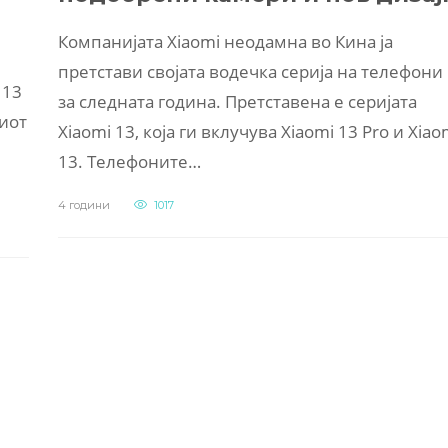
Компанијата Xiaomi неодамна во Кина ја
претстави својата водечка серија на телефони
 13
за следната година. Претставена е серијата
виот
Xiaomi 13, која ги вклучува Xiaomi 13 Pro и Xiao
13. Телефоните…
4 години
1017