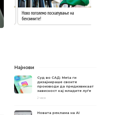
Најнови
Суд во САД: Meta ги
дизајнираше своите
производи да предизвикаат
зависност кај младите луѓе
2 часа
Новата реклама на AI