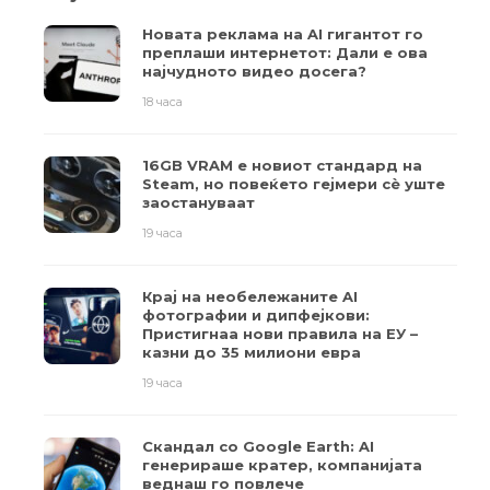
Новата реклама на AI гигантот го
преплаши интернетот: Дали е ова
најчудното видео досега?
18 часа
16GB VRAM е новиот стандард на
Steam, но повеќето гејмери ​​сè уште
заостануваат
19 часа
Крај на необележаните AI
фотографии и дипфејкови:
Пристигнаа нови правила на ЕУ –
казни до 35 милиони евра
19 часа
Скандал со Google Earth: AI
генерираше кратер, компанијата
веднаш го повлече