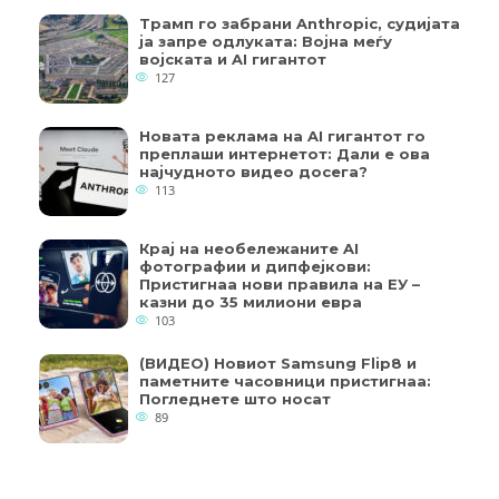
Трамп го забрани Anthropic, судијата
ја запре одлуката: Војна меѓу
војската и AI гигантот
127
Новата реклама на AI гигантот го
преплаши интернетот: Дали е ова
најчудното видео досега?
113
Крај на необележаните AI
фотографии и дипфејкови:
Пристигнаа нови правила на ЕУ –
казни до 35 милиони евра
103
(ВИДЕО) Новиот Samsung Flip8 и
паметните часовници пристигнаа:
Погледнете што носат
89