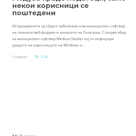
некои корисници се
поштедени
Истражувачите од Uptycs забележаа нов малициозен софтвер
на темните веб-форуми и каналите на Телеграм. Станува збор
за малициозен софтвер Meduza Stealer кој ги инфицира
уредите на корисниците на Windows и…
3 години
1430