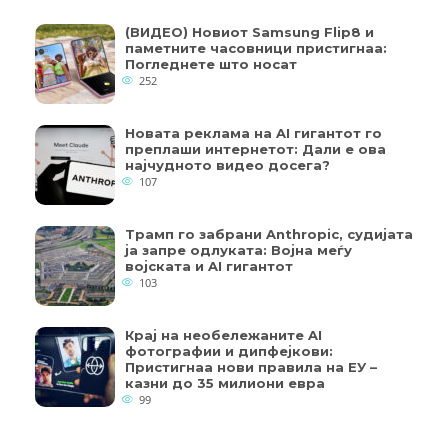
(ВИДЕО) Новиот Samsung Flip8 и
паметните часовници пристигнаа:
Погледнете што носат
252
Новата реклама на AI гигантот го
преплаши интернетот: Дали е ова
најчудното видео досега?
107
Трамп го забрани Anthropic, судијата
ја запре одлуката: Војна меѓу
војската и AI гигантот
103
Крај на необележаните AI
фотографии и дипфејкови:
Пристигнаа нови правила на ЕУ –
казни до 35 милиони евра
99