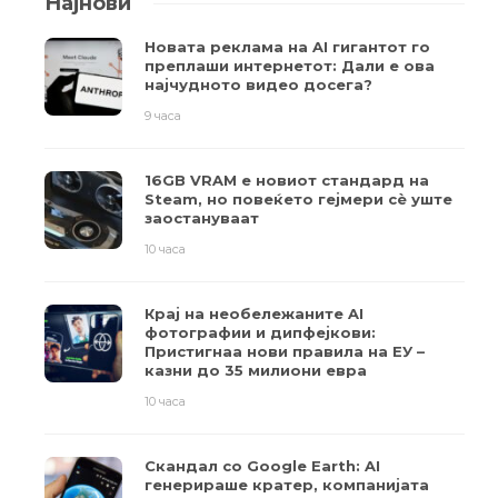
Најнови
Новата реклама на AI гигантот го
преплаши интернетот: Дали е ова
најчудното видео досега?
9 часа
16GB VRAM е новиот стандард на
Steam, но повеќето гејмери ​​сè уште
заостануваат
10 часа
Крај на необележаните AI
фотографии и дипфејкови:
Пристигнаа нови правила на ЕУ –
казни до 35 милиони евра
10 часа
Скандал со Google Earth: AI
генерираше кратер, компанијата