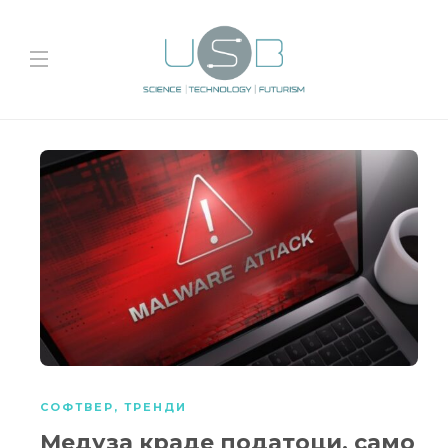
СОФТВЕР
,
ТРЕНДИ
Медуза краде податоци, само