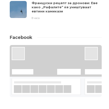
Француски рецепт за дронови: Еве
како „Рафалите“ ќе уништуваат
евтини камикази
8 часа
Facebook