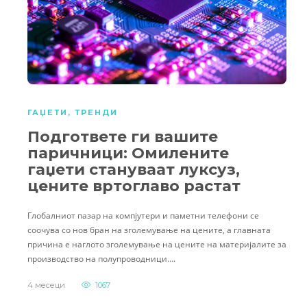
ГАЏЕТИ
,
ТРЕНДИ
Подгответе ги вашите
паричници: Омилените
гаџети стануваат луксуз,
цените вртоглаво растат
Глобалниот пазар на компјутери и паметни телефони се
соочува со нов бран на зголемување на цените, а главната
причина е наглото зголемување на цените на материјалите за
производство на полупроводници….
4 месеци
1067