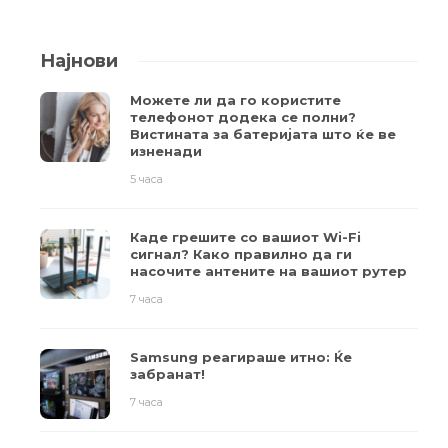
Најнови
Можете ли да го користите
телефонот додека се полни?
Вистината за батеријата што ќе ве
изненади
5 часа
Каде грешите со вашиот Wi-Fi
сигнал? Како правилно да ги
насочите антените на вашиот рутер
7 часа
Samsung реагираше итно: Ќе
забранат!
7 часа