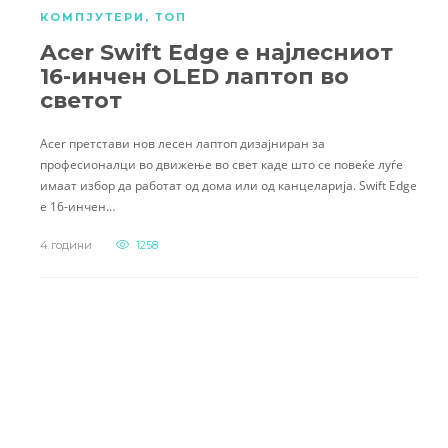
КОМПЈУТЕРИ
,
ТОП
Acer Swift Edge е најлесниот
16-инчен OLED лаптоп во
светот
Acer претстави нов лесен лаптоп дизајниран за
професионалци во движење во свет каде што се повеќе луѓе
имаат избор да работат од дома или од канцеларија. Swift Edge
е 16-инчен…
4 години
1258