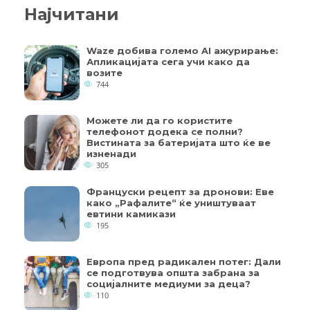
Најчитани
Waze добива големо AI ажурирање:
Апликацијата сега учи како да
возите
744
Можете ли да го користите
телефонот додека се полни?
Вистината за батеријата што ќе ве
изненади
305
Француски рецепт за дронови: Еве
како „Рафалите“ ќе уништуваат
евтини камикази
195
Европа пред радикален потег: Дали
се подготвува општа забрана за
социјалните медиуми за деца?
110