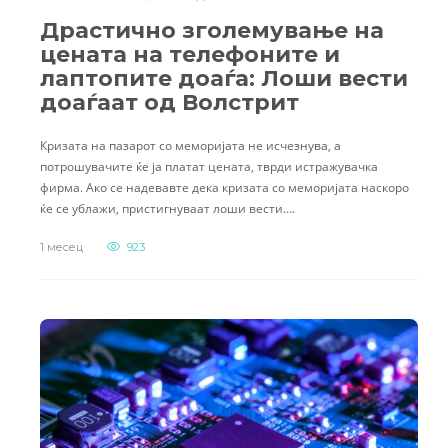
Драстично зголемување на
цената на телефоните и
лаптопите доаѓа: Лоши вести
доаѓаат од Волстрит
Кризата на пазарот со меморијата не исчезнува, а
потрошувачите ќе ја платат цената, тврди истражувачка
фирма. Ако се надевавте дека кризата со меморијата наскоро
ќе се ублажи, пристигнуваат лоши вести….
1 месец
923