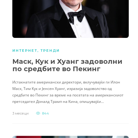
ИНТЕРНЕТ
,
ТРЕНДИ
Маск, Кук и Хуанг задоволни
по средбите во Пекинг
Истакнатите американски директори, вклучувајќи ги Илон
Маск, Тим Кук и Јенсен Хуанг, изразија задоволство од
средбите во Пекинг за време на посетата на американскиот
претседател Доналд Трамп на Кина, опишувајќи…
3 месеци
844