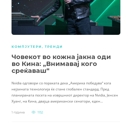
КОМПЈУТЕРИ
,
ТРЕНДИ
Човекот во кожна јакна оди
во Кина: „Внимавај кого
среќаваш“
Nvidia одговори со пораката дека „Америка победува“ кога
нејзината технологија ќе стане глобален стандард. Пред
планираната посета на извршниот директор на Nvidia, Јенсен
Хуанг, на Кина, двајца американски сенатори, еден…
1 година
1152