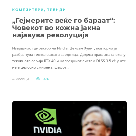
КОМПЈУТЕРИ
,
ТРЕНДИ
„Гејмерите веќе го бараат“:
Човекот во кожна јакна
најавува револуција
Извршниот директор на Nvidia, Џенсен Хуанг, повторно ја
разбранува технолошката заедница. Додека прашината околу
тековната серија RTX 40 и напредниот систем DLSS 3.5 сè уште
не е целосно смирена, шефот…
4 месеци
1487