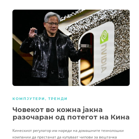
КОМПЈУТЕРИ
,
ТРЕНДИ
Човекот во кожна јакна
разочаран од потегот на Кина
Кинескиот регулатор им нареди на домашните технолошки
компании да престанат да купуваат чипови за вештачка