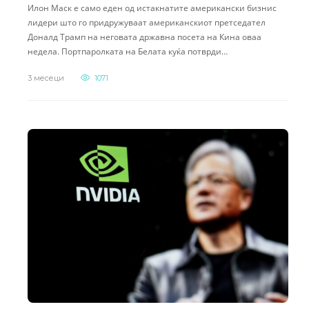
Илон Маск е само еден од истакнатите американски бизнис
лидери што го придружуваат американскиот претседател
Доналд Трамп на неговата државна посета на Кина оваа
недела. Портпаролката на Белата куќа потврди…
3 месеци
1071