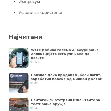
Импресум
Услови за користење
Најчитани
Waze добива големо AI ажурирање:
Апликацијата сега учи како да
возите
121
Признал дека продавал „бели лаги“,
заработил повеќе од милион долари
88
Пентагон ги отстрани извештаите за
тестирање оружје
54