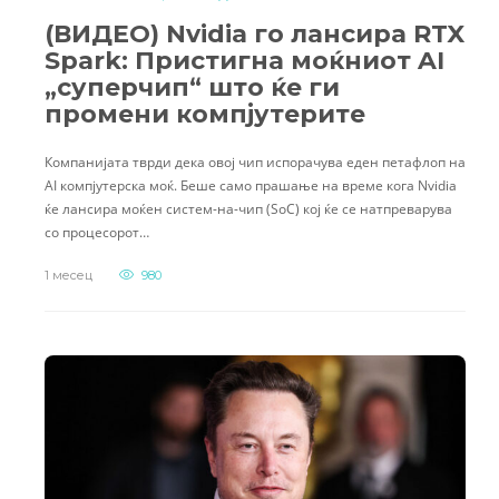
(ВИДЕО) Nvidia го лансира RTX
Spark: Пристигна моќниот AI
„суперчип“ што ќе ги
промени компјутерите
Компанијата тврди дека овој чип испорачува еден петафлоп на
AI компјутерска моќ. Беше само прашање на време кога Nvidia
ќе лансира моќен систем-на-чип (SoC) кој ќе се натпреварува
со процесорот…
1 месец
980