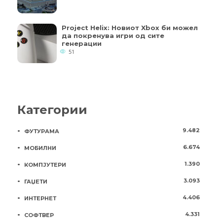
Project Helix: Новиот Xbox би можел
да покренува игри од сите
генерации
51
Категории
9.482
ФУТУРАМА
6.674
МОБИЛНИ
1.390
КОМПЈУТЕРИ
3.093
ГАЏЕТИ
4.406
ИНТЕРНЕТ
4.331
СОФТВЕР