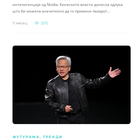
интелигенција од Nvidia. Кинеските власти донесоа одлука
што би можела значително да го промени пазарот…
11 месец
2072
ФУТУРАМА
,
ТРЕНДИ