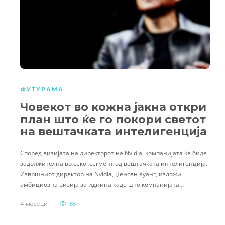
ФУТУРАМА
Човекот во кожна јакна откри
план што ќе го покори светот
на вештачката интелигенција
Според визијата на директорот на Nvidia, компанијата ќе биде
задолжителна во секој сегмент од вештачката интелигенција.
Извршниот директор на Nvidia, Џенсен Хуанг, изложи
амбициозна визија за иднина каде што компанијата…
4 месеци
551