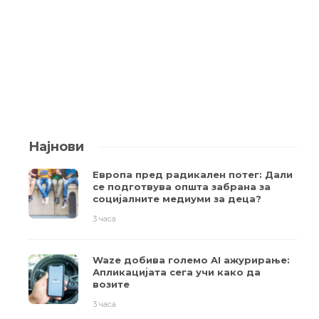
Најнови
Европа пред радикален потег: Дали
се подготвува општа забрана за
социјалните медиуми за деца?
3 часа
Waze добива големо AI ажурирање:
Апликацијата сега учи како да
возите
3 часа