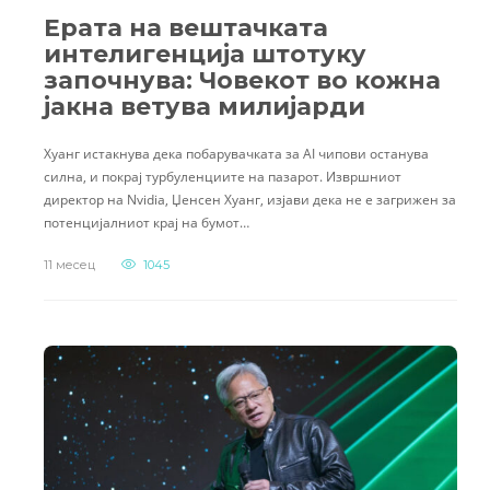
Ерата на вештачката
интелигенција штотуку
започнува: Човекот во кожна
јакна ветува милијарди
Хуанг истакнува дека побарувачката за AI чипови останува
силна, и покрај турбуленциите на пазарот. Извршниот
директор на Nvidia, Џенсен Хуанг, изјави дека не е загрижен за
потенцијалниот крај на бумот…
11 месец
1045