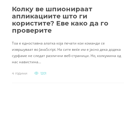
Колку ве шпионираат
апликациите што ги
користите? Еве како да го
проверите
Тоа е едноставна алатка која печати кои команди се
извршуваат во JavaScript. На сите веќе им е јасно дека додека
сурфаме не следат различни веб-страници. Но, колкумина од
нас навистина…
4 години
1201