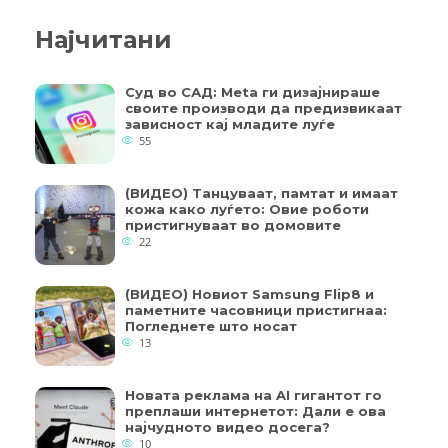
Најчитани
Суд во САД: Meta ги дизајнираше
своите производи да предизвикаат
зависност кај младите луѓе
55
(ВИДЕО) Танцуваат, памтат и имаат
кожа како луѓето: Овие роботи
пристигнуваат во домовите
22
(ВИДЕО) Новиот Samsung Flip8 и
паметните часовници пристигнаа:
Погледнете што носат
13
Новата реклама на AI гигантот го
преплаши интернетот: Дали е ова
најчудното видео досега?
10