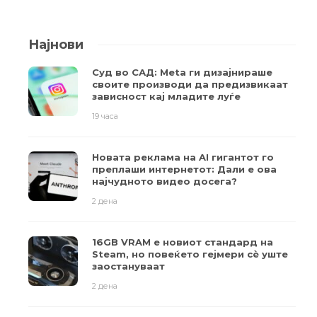
Најнови
Суд во САД: Meta ги дизајнираше
своите производи да предизвикаат
зависност кај младите луѓе
19 часа
Новата реклама на AI гигантот го
преплаши интернетот: Дали е ова
најчудното видео досега?
2 дена
16GB VRAM е новиот стандард на
Steam, но повеќето гејмери ​​сè уште
заостануваат
2 дена