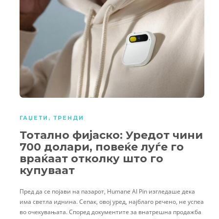
ГАЏЕТИ
,
ТРЕНДИ
Тотално фијаско: Уредот чини
700 долари, повеќе луѓе го
враќаат отколку што го
купуваат
Пред да се појави на пазарот, Humane AI Pin изгледаше дека
има светла иднина. Сепак, овој уред, најблаго речено, не успеа
во очекувањата. Според документите за внатрешна продажба