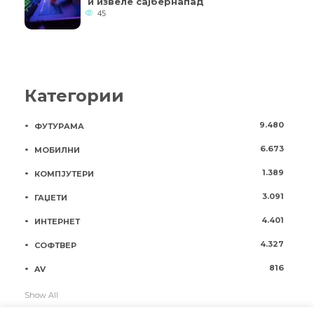
и извеле сајбернапад
45
Категории
9.480
ФУТУРАМА
6.673
МОБИЛНИ
1.389
КОМПЈУТЕРИ
3.091
ГАЏЕТИ
4.401
ИНТЕРНЕТ
4.327
СОФТВЕР
816
AV
Show All