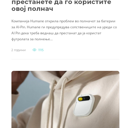
престанете да го користите
овој полнач
Компанија Humane открила проблем во полначот за батерии
за AI-Pin. Humane ги предупредува сопствениците на уреди со
AI Pin дека треба веднаш да престанат да ја користат
футролата за полнење…
2 години
1115