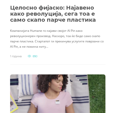
Целосно фијаско: Најавено
како револуција, сега тоа е
само скапо парче пластика
Компанијата Humane го најави својот AI Pin како
револуционерен производ. Наскоро, тоа ќе биде само скапо
парче пластика. Стартапот ги прекинува услугите поврзани со
AI Pin, а не помина ниту…
1 година
890