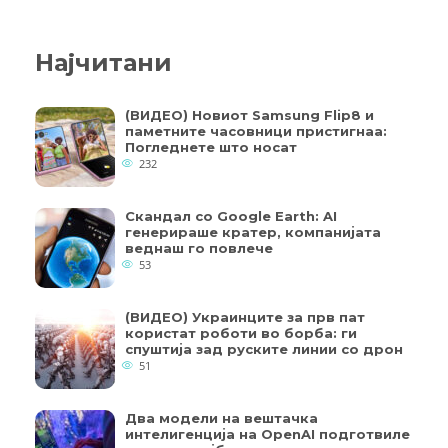
Најчитани
(ВИДЕО) Новиот Samsung Flip8 и
паметните часовници пристигнаа:
Погледнете што носат
232
Скандал со Google Earth: AI
генерираше кратер, компанијата
веднаш го повлече
53
(ВИДЕО) Украинците за прв пат
користат роботи во борба: ги
спуштија зад руските линии со дрон
51
Два модели на вештачка
интелигенција на OpenAI подготвиле