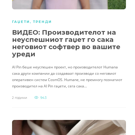
ГАЏЕТИ
,
ТРЕНДИ
ВИДЕО: Производителот на
неуспешниот гаџет го сака
неговиот софтвер во вашите
уреди
AI Pin беше неуспешен проект, но производителот Humana
сака други компании да создаваат производи со неговиот
оперативен систем CosmOS. Humane, не премногу познатиот
производител на AI Pin гаџети, сега сака…
2 години
943