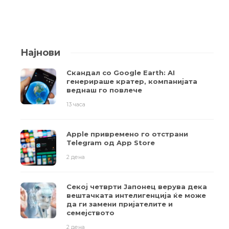
Најнови
Скандал со Google Earth: AI
генерираше кратер, компанијата
веднаш го повлече
13 часа
Apple привремено го отстрани
Telegram од App Store
2 дена
Секој четврти Јапонец верува дека
вештачката интелигенција ќе може
да ги замени пријателите и
семејството
2 дена