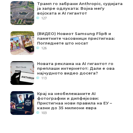
Трамп го забрани Anthropic, судијата
ја запре одлуката: Војна меѓу
војската и AI гигантот
127
(ВИДЕО) Новиот Samsung Flip8 и
паметните часовници пристигнаа:
Погледнете што носат
126
Новата реклама на AI гигантот го
преплаши интернетот: Дали е ова
најчудното видео досега?
113
Крај на необележаните AI
фотографии и дипфејкови:
Пристигнаа нови правила на ЕУ –
казни до 35 милиони евра
103