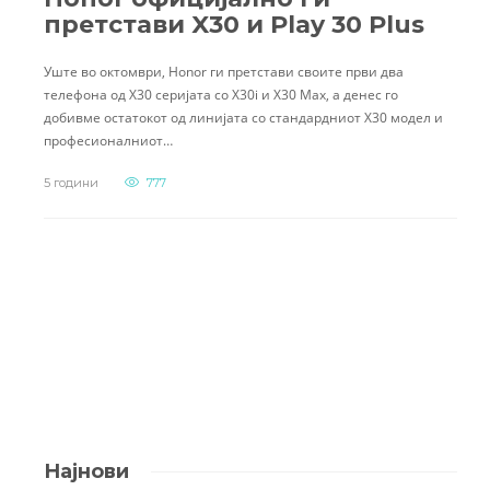
претстави X30 и Play 30 Plus
Уште во октомври, Honor ги претстави своите први два
телефона од X30 серијата со X30i и X30 Max, а денес го
добивме остатокот од линијата со стандардниот X30 модел и
професионалниот…
5 години
777
Најнови