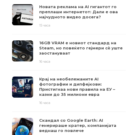
Новата реклама на AI гигантот го
преплаши интернетот: Дали е ова
најчудното видео досега?
15 часа
16GB VRAM е новиот стандард на
Steam, но повеќето гејмери ​​сè уште
заостануваат
16 часа
Крај на необележаните AI
фотографии и дипфејкови:
Пристигнаа нови правила на ЕУ –
казни до 35 милиони евра
16 часа
Скандал со Google Earth: AI
генерираше кратер, компанијата
веднаш го повлече