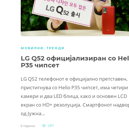
МОБИЛНИ
,
ТРЕНДИ
LG Q52 официјализиран со Hel
P35 чипсет
LG Q52 телефонот е официјално претставен, 
пристигнува со Helio P35 чипсет, има четири
камери и два LED блица, како и основен LCD
екран со HD+ резолуција. Смартфонот надво
од Јужна…
6 години
1371