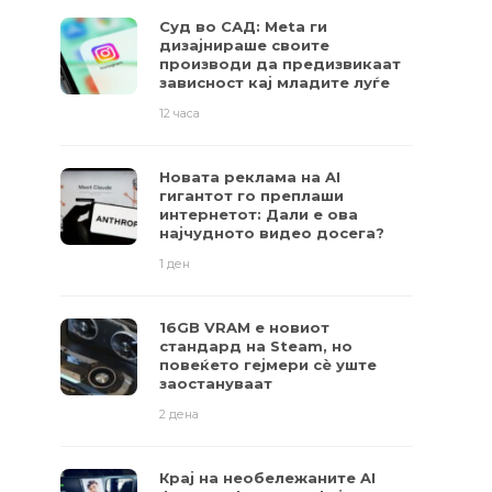
Суд во САД: Meta ги
дизајнираше своите
производи да предизвикаат
зависност кај младите луѓе
12 часа
Новата реклама на AI
гигантот го преплаши
интернетот: Дали е ова
најчудното видео досега?
1 ден
16GB VRAM е новиот
стандард на Steam, но
повеќето гејмери ​​сè уште
заостануваат
2 дена
Крај на необележаните AI