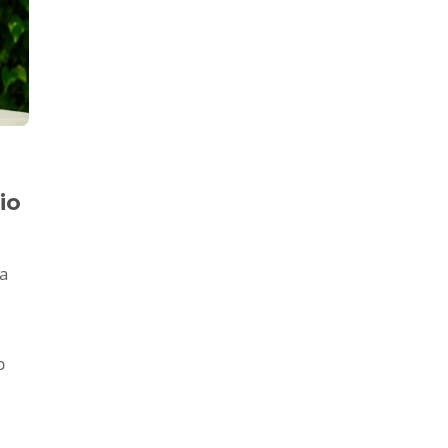
io
а
р