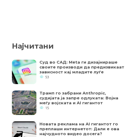
Најчитани
Суд во САД: Meta ги дизајнираше
своите производи да предизвикаат
зависност кај младите луѓе
53
Трамп го забрани Anthropic,
судијата ја запре одлуката: Војна
меѓу војската и AI гигантот
15
Новата реклама на AI гигантот го
преплаши интернетот: Дали е ова
најчудното видео досега?