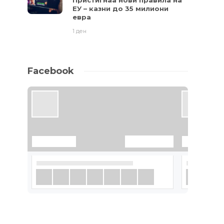
Пристигнаа нови правила на
ЕУ – казни до 35 милиони
евра
1 ден
Facebook