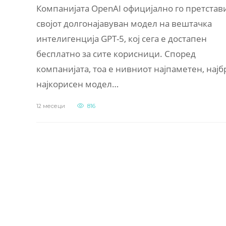
Компанијата OpenAI официјално го претстав
својот долгонајавуван модел на вештачка
интелигенција GPT-5, кој сега е достапен
бесплатно за сите корисници. Според
компанијата, тоа е нивниот најпаметен, најб
најкорисен модел…
12 месеци
816