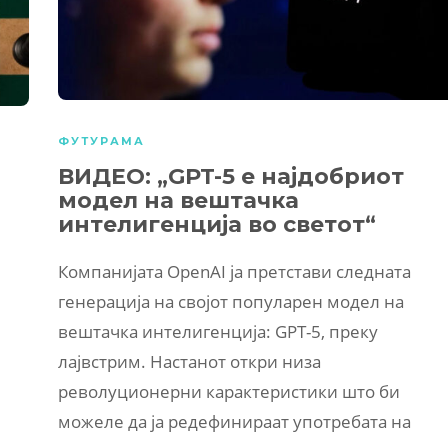
ФУТУРАМА
ВИДЕО: „GPT-5 е најдобриот
модел на вештачка
интелигенција во светот“
Компанијата OpenAI ја претстави следната
генерација на својот популарен модел на
вештачка интелигенција: GPT-5, преку
лајвстрим. Настанот откри низа
револуционерни карактеристики што би
можеле да ја редефинираат употребата на