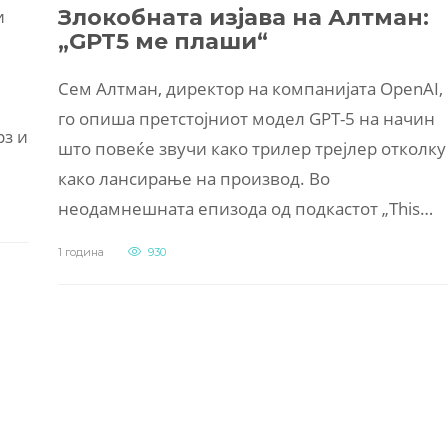
Злокобната изјава на Алтман:
и
„GPT5 ме плаши“
Сем Алтман, директор на компанијата OpenAI,
го опиша претстојниот модел GPT-5 на начин
рз и
што повеќе звучи како трилер трејлер отколку
како лансирање на производ. Во
неодамнешната епизода од подкастот „This…
1 година
930