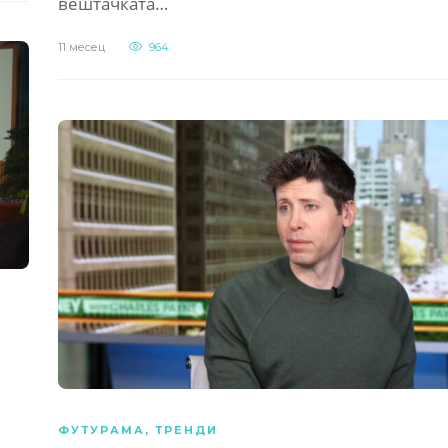
вештачката…
11 месец
964
ФУТУРАМА
,
ТРЕНДИ