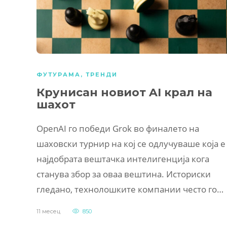
ФУТУРАМА
,
ТРЕНДИ
Крунисан новиот AI крал на
шахот
OpenAI го победи Grok во финалето на
шаховски турнир на кој се одлучуваше која е
најдобрата вештачка интелигенција кога
станува збор за оваа вештина. Историски
гледано, технолошките компании често го…
11 месец
850