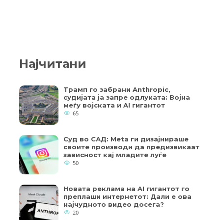
Најчитани
Трамп го забрани Anthropic,
судијата ја запре одлуката: Војна
меѓу војската и AI гигантот
65
Суд во САД: Meta ги дизајнираше
своите производи да предизвикаат
зависност кај младите луѓе
50
Новата реклама на AI гигантот го
преплаши интернетот: Дали е ова
најчудното видео досега?
20