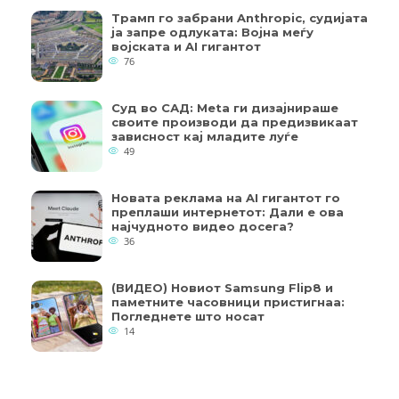
Трамп го забрани Anthropic, судијата
ја запре одлуката: Војна меѓу
војската и AI гигантот
76
Суд во САД: Meta ги дизајнираше
своите производи да предизвикаат
зависност кај младите луѓе
49
Новата реклама на AI гигантот го
преплаши интернетот: Дали е ова
најчудното видео досега?
36
(ВИДЕО) Новиот Samsung Flip8 и
паметните часовници пристигнаа:
Погледнете што носат
14