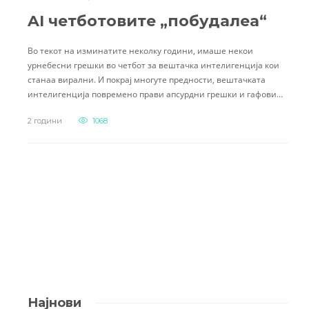
AI четботовите „побудалеа“
Во текот на изминатите неколку години, имаше некои
урнебесни грешки во четбот за вештачка интелигенција кои
станаа вирални. И покрај многуте предности, вештачката
интелигенција повремено прави апсурдни грешки и гафови…
2 години
1068
Најнови