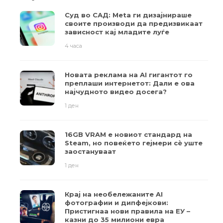
Суд во САД: Meta ги дизајнираше
своите производи да предизвикаат
зависност кај младите луѓе
4 часа
Новата реклама на AI гигантот го
преплаши интернетот: Дали е ова
најчудното видео досега?
1 ден
16GB VRAM е новиот стандард на
Steam, но повеќето гејмери ​​сè уште
заостануваат
1 ден
Крај на необележаните AI
фотографии и дипфејкови:
Пристигнаа нови правила на ЕУ –
казни до 35 милиони евра