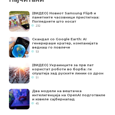
(ВИДЕО) Новиот Samsung Flip8 и
паметните часовници пристигнаа:
Погледнете што носат
232
Скандал со Google Earth: AI
генерираше кратер, компанијата
веднаш го повлече
53
(ВИДЕО) Украинците за прв пат
користат роботи во борба: ги
спуштија зад руските линии со дрон
51
Два модели на вештачка
интелигенција на OpenAI подготвиле
и извеле сајбернапад
45