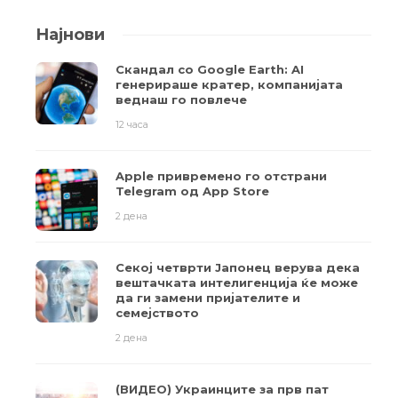
Најнови
Скандал со Google Earth: AI
генерираше кратер, компанијата
веднаш го повлече
12 часа
Apple привремено го отстрани
Telegram од App Store
2 дена
Секој четврти Јапонец верува дека
вештачката интелигенција ќе може
да ги замени пријателите и
семејството
2 дена
(ВИДЕО) Украинците за прв пат