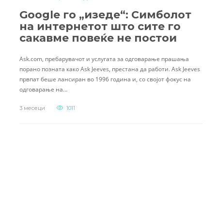
Google го „изеде“: Симболот
на интернетот што сите го
сакавме повеќе не постои
Ask.com, пребарувачот и услугата за одговарање прашања
порано позната како Ask Jeeves, престана да работи. Ask Jeeves
првпат беше лансиран во 1996 година и, со својот фокус на
одговарање на…
3 месеци
1011