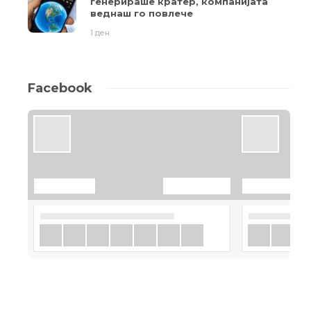
генерираше кратер, компанијата
веднаш го повлече
1 ден
Facebook