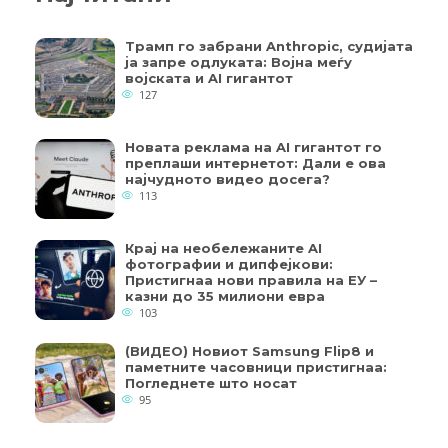
Трамп го забрани Anthropic, судијата
ја запре одлуката: Војна меѓу
војската и AI гигантот
127
Новата реклама на AI гигантот го
преплаши интернетот: Дали е ова
најчудното видео досега?
113
Крај на необележаните AI
фотографии и дипфејкови:
Пристигнаа нови правила на ЕУ –
казни до 35 милиони евра
103
(ВИДЕО) Новиот Samsung Flip8 и
паметните часовници пристигнаа:
Погледнете што носат
95