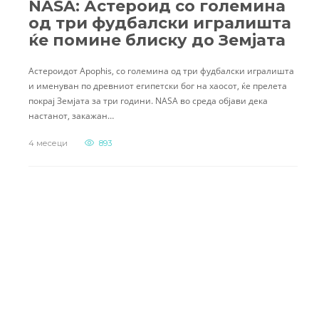
NASA: Астероид со големина
од три фудбалски игралишта
ќе помине блиску до Земјата
Астероидот Apophis, со големина од три фудбалски игралишта
и именуван по древниот египетски бог на хаосот, ќе прелета
покрај Земјата за три години. NASA во среда објави дека
настанот, закажан…
4 месеци
893