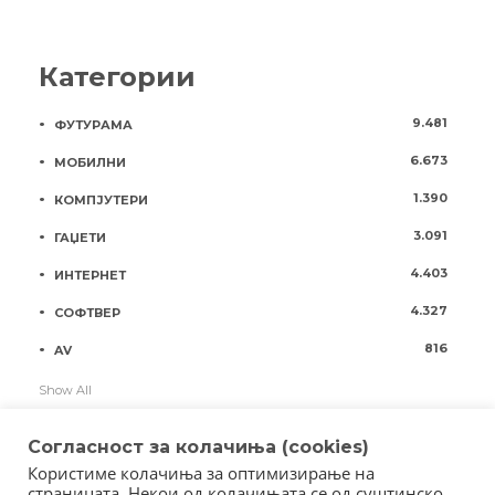
Категории
9.481
ФУТУРАМА
6.673
МОБИЛНИ
1.390
КОМПЈУТЕРИ
3.091
ГАЏЕТИ
4.403
ИНТЕРНЕТ
4.327
СОФТВЕР
816
AV
Show All
Согласност за колачиња (cookies)
Користиме колачиња за оптимизирање на
страницата. Некои од колачињата се од суштинско