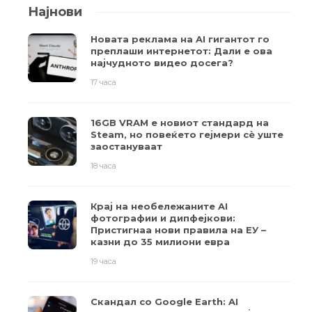
Најнови
Новата реклама на AI гигантот го
преплаши интернетот: Дали е ова
најчудното видео досега?
17 часа
16GB VRAM е новиот стандард на
Steam, но повеќето гејмери ​​сè уште
заостануваат
18 часа
Крај на необележаните AI
фотографии и дипфејкови:
Пристигнаа нови правила на ЕУ –
казни до 35 милиони евра
19 часа
Скандал со Google Earth: AI