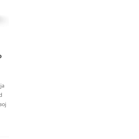
о
ја
d
вој