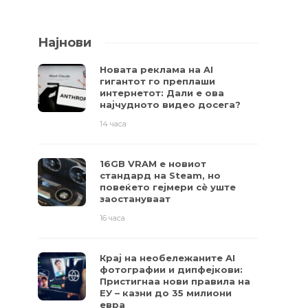
Најнови
Новата реклама на AI
гигантот го преплаши
интернетот: Дали е ова
најчудното видео досега?
14 часа
16GB VRAM е новиот
стандард на Steam, но
повеќето гејмери ​​сè уште
заостануваат
16 часа
Крај на необележаните AI
фотографии и дипфејкови:
Пристигнаа нови правила на
ЕУ – казни до 35 милиони
евра