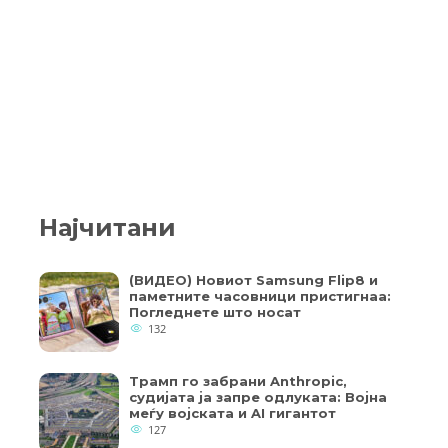
Најчитани
(ВИДЕО) Новиот Samsung Flip8 и
паметните часовници пристигнаа:
Погледнете што носат
132
Трамп го забрани Anthropic,
судијата ја запре одлуката: Војна
меѓу војската и AI гигантот
127