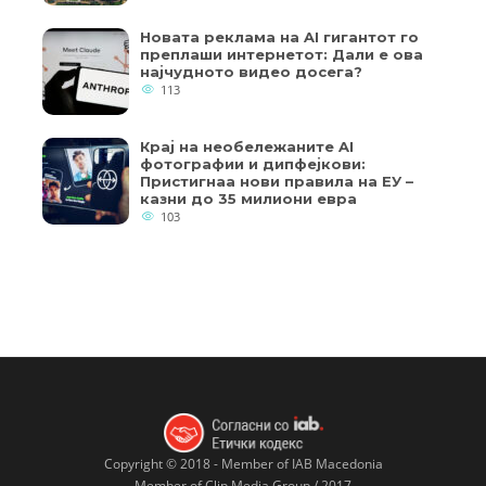
Новата реклама на AI гигантот го
преплаши интернетот: Дали е ова
најчудното видео досега?
113
Крај на необележаните AI
фотографии и дипфејкови:
Пристигнаа нови правила на ЕУ –
казни до 35 милиони евра
103
Copyright © 2018 - Member of IAB Macedonia
Member of Clip Media Group / 2017