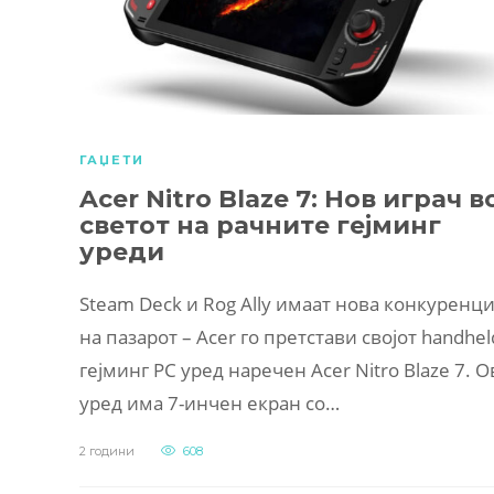
ГАЏЕТИ
Acer Nitro Blaze 7: Нов играч в
светот на рачните гејминг
уреди
Steam Deck и Rog Ally имаат нова конкуренци
на пазарот – Acer го претстави својот handhel
гејминг PC уред наречен Acer Nitro Blaze 7. О
уред има 7-инчен екран со…
2 години
608