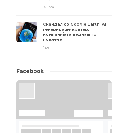
16 часа
Скандал со Google Earth: AI
генерираше кратер,
компанијата веднаш го
повлече
1 ден
Facebook