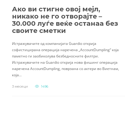
Ако ви стигне овој мејл,
никако не го отворајте –
30.000 луѓе веќе останаа без
своите сметки
Истражувачите од компанијата Guardio открија
софистицирана операција наречена „AccountDumpling“ која
паметно ги заобиколува безбедносните филтри.
Истражувачите на Guardio открија нова фишинг операција
наречена AccountDumpling, поврзана со актери во Виетнам,
која…
3 месеци
1496