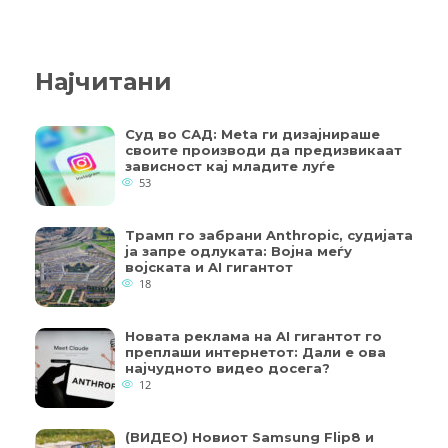
Најчитани
Суд во САД: Meta ги дизајнираше
своите производи да предизвикаат
зависност кај младите луѓе
53
Трамп го забрани Anthropic, судијата
ја запре одлуката: Војна меѓу
војската и AI гигантот
18
Новата реклама на AI гигантот го
преплаши интернетот: Дали е ова
најчудното видео досега?
12
(ВИДЕО) Новиот Samsung Flip8 и