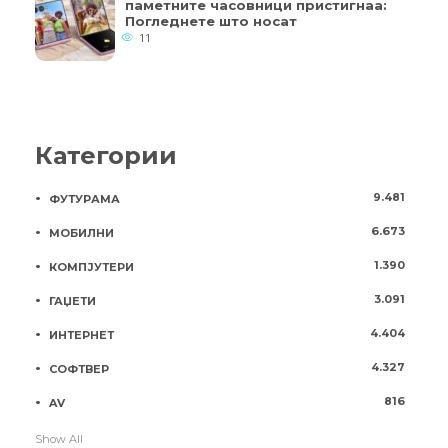
паметните часовници пристигнаа:
Погледнете што носат
11
Категории
9.481
ФУТУРАМА
6.673
МОБИЛНИ
1.390
КОМПЈУТЕРИ
3.091
ГАЏЕТИ
4.404
ИНТЕРНЕТ
4.327
СОФТВЕР
816
AV
Show All