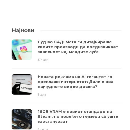
Најнови
Суд во САД: Meta ги дизајнираше
своите производи да предизвикаат
зависност кај младите луѓе
12 часа
Новата реклама на AI гигантот го
преплаши интернетот: Дали е ова
најчудното видео досега?
1 ден
16GB VRAM е новиот стандард на
Steam, но повеќето гејмери ​​сè уште
заостануваат
2 дена