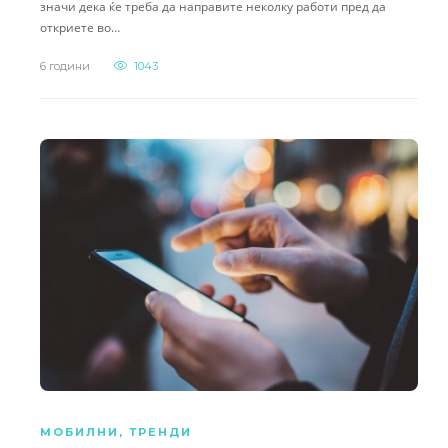
значи дека ќе треба да направите неколку работи пред да
откриете во…
6 години
1043
МОБИЛНИ
,
ТРЕНДИ