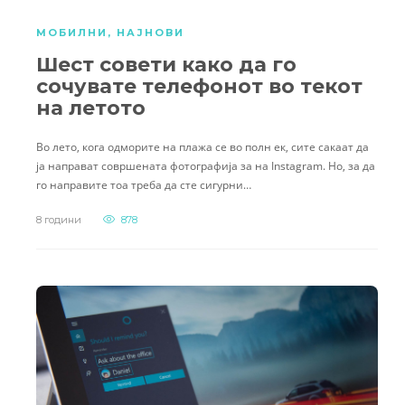
МОБИЛНИ
,
НАЈНОВИ
Шест совети како да го
сочувате телефонот во текот
на летото
Во лето, кога одморите на плажа се во полн ек, сите сакаат да
ја направат совршената фотографија за на Instagram. Но, за да
го направите тоа треба да сте сигурни…
8 години
878