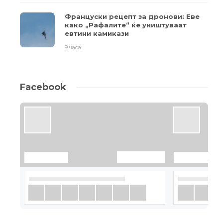
Француски рецепт за дронови: Еве
како „Рафалите“ ќе уништуваат
евтини камикази
9 часа
Facebook