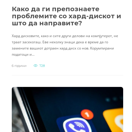
Како да ги препознаете
проблемите со хард-дискот и
што да направите?
Хард дисковите, како и сите други делови на компјутерот, не
траат засекогаш. Еве неколку знаци дека е време да го
замените вашиот дотраен хард диск со нов. Корумпирани
податоци и…
6 години
728