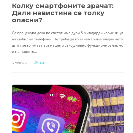
Колку смартфоните зрачат:
Дали навистина се толку
опасни?
Се проценува дека во светот има дури 5 милијарди корисници
на мобилни телефони. Не треба да го занемариме влијанието
што тие го имаат врз нашето секојдневно функционирање, но
и на нашето…
6 години
1617