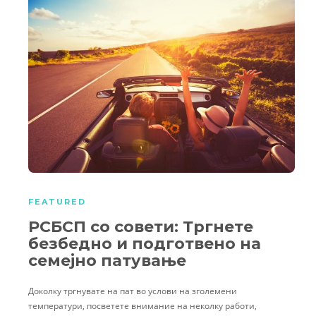
FEATURED
РСБСП со совети: Тргнете
безбедно и подготвено на
семејно патување
Доколку тргнувате на пат во услови на зголемени
температури, посветете внимание на неколку работи,