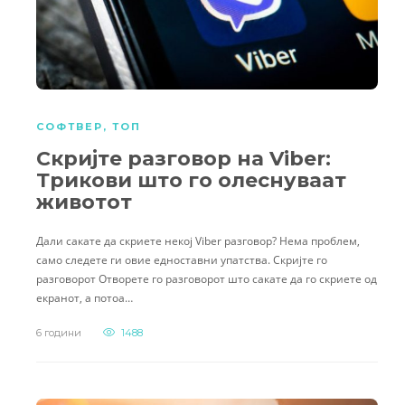
СОФТВЕР
,
ТОП
Скријте разговор на Viber:
Трикови што го олеснуваат
животот
Дали сакате да скриете некој Viber разговор? Нема проблем,
само следете ги овие едноставни упатства. Скријте го
разговорот Отворете го разговорот што сакате да го скриете од
екранот, а потоа…
6 години
1488