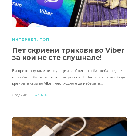
ИНТЕРНЕТ
,
ТОП
Пет скриени трикови во Viber
за кои не сте слушнале!
Ви претставуваме пет функции за Viber што би требало да ги
испробате. Дали сте ги знаеле досега? 1. Направете квиз За да
креирате квиз во Viber, неопходно е да изберете…
6 години
1202