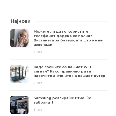
Најнови
Можете ли да го користите
телефонот додека се полни?
Вистината за батеријата што ќе ве
изненади
6 часа
Каде грешите со вашиот Wi-Fi
сигнал? Како правилно да ги
насочите антените на вашиот рутер
7 часа
Samsung реагираше итно: Ќе
забранат!
8 часа