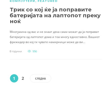
КОМПЈУТЕРИ
,
FEATURED
Трик со кој ќе ја поправите
батеријата на лаптопот преку
ноќ
Многумина од вас и не знаат дека сами можат да ја поправат
батеријата од лаптопот дома и тоа многу едноставно. Вашиот
фрижидер во кој ги чувате намирници може да ви…
8 години
956
1
2
СЛЕДНА