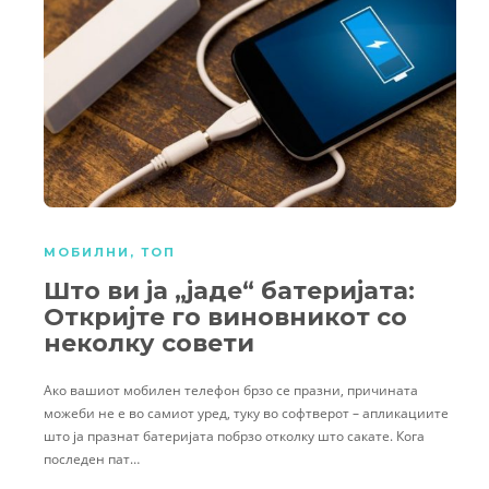
МОБИЛНИ
,
ТОП
Што ви ја „јаде“ батеријата:
Откријте го виновникот со
неколку совети
Ако вашиот мобилен телефон брзо се празни, причината
можеби не е во самиот уред, туку во софтверот – апликациите
што ја празнат батеријата побрзо отколку што сакате. Кога
последен пат…