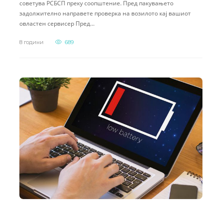
советува РСБСП преку соопштение. Пред пакувањето
задолжително направете проверка на возилото кај вашиот
овластен сервисер Пред…
8 години
689