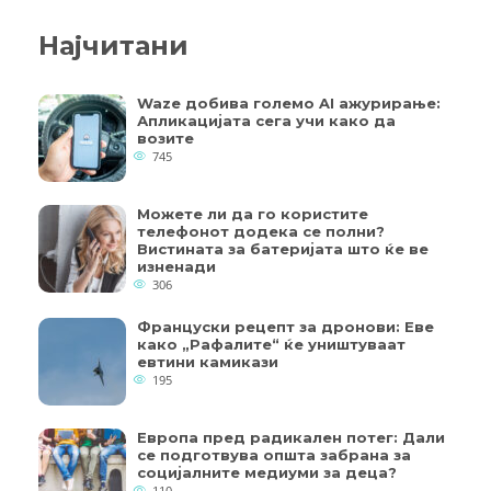
Најчитани
Waze добива големо AI ажурирање:
Апликацијата сега учи како да
возите
745
Можете ли да го користите
телефонот додека се полни?
Вистината за батеријата што ќе ве
изненади
306
Француски рецепт за дронови: Еве
како „Рафалите“ ќе уништуваат
евтини камикази
195
Европа пред радикален потег: Дали
се подготвува општа забрана за
социјалните медиуми за деца?
110