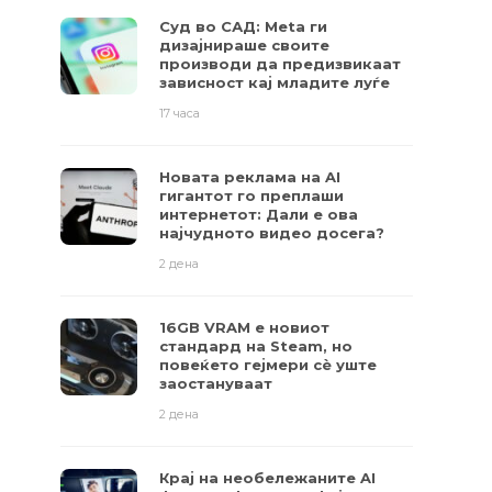
Суд во САД: Meta ги
дизајнираше своите
производи да предизвикаат
зависност кај младите луѓе
17 часа
Новата реклама на AI
гигантот го преплаши
интернетот: Дали е ова
најчудното видео досега?
2 дена
16GB VRAM е новиот
стандард на Steam, но
повеќето гејмери ​​сè уште
заостануваат
2 дена
Крај на необележаните AI