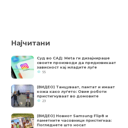
Најчитани
Суд во САД: Meta ги дизајнираше
своите производи да предизвикаат
зависност кај младите луѓе
55
(ВИДЕО) Танцуваат, памтат и имаат
кожа како луѓето: Овие роботи
пристигнуваат во домовите
23
(ВИДЕО) Новиот Samsung Flip8 и
паметните часовници пристигнаа:
Погледнете што носат