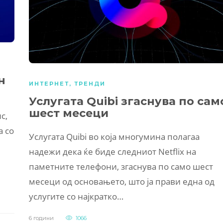
н
ИНТЕРНЕТ
,
ТРЕНДИ
Услугата Quibi згаснува по сам
шест месеци
с,
а со
Услугата Quibi во која многумина полагаа
надежи дека ќе биде следниот Netflix на
паметните телефони, згаснува по само шест
месеци од основањето, што ја прави една од
услугите со најкратко…
6 години
1066