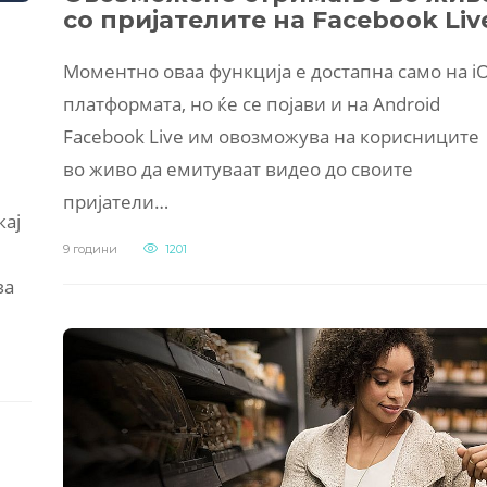
со пријателите на Facebook Liv
Моментно оваа функција е достапна само на i
платформата, но ќе се појави и на Android
Facebook Live им овозможува на корисниците
во живо да емитуваат видео до своите
пријатели…
кај
9 години
1201
ва