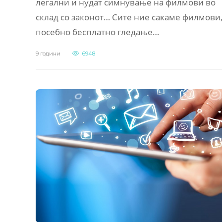
легални и нудат симнување на филмови во
склад со законот… Сите ние сакаме филмови,
посебно бесплатно гледање…
9 години
6948