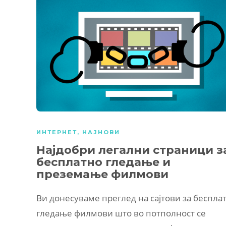
ИНТЕРНЕТ
,
НАЈНОВИ
Најдобри легални страници з
бесплатно гледање и
преземање филмови
Ви донесуваме преглед на сајтови за беспла
гледање филмови што во потполност се