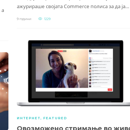
ажурираше својата Commerce полиса за да ја…
 а
9 години
1229
ИНТЕРНЕТ
,
FEATURED
Овозможено стримање во жив