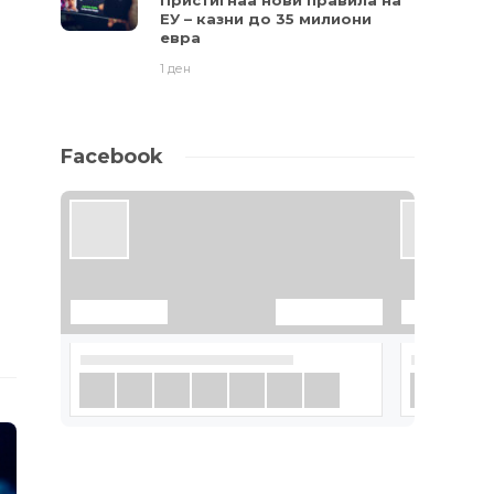
Пристигнаа нови правила на
ЕУ – казни до 35 милиони
евра
1 ден
Facebook