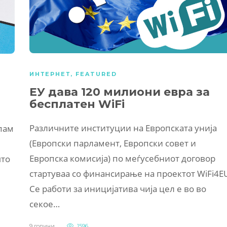
ИНТЕРНЕТ
,
FEATURED
ЕУ дава 120 милиони евра за
бесплатен WiFi
Различните институции на Европската унија
спам
(Европски парламент, Европски совет и
Европска комисија) по меѓусебниот договор
што
стартуваа со финансирање на проектот WiFi4E
Се работи за иницијатива чија цел е во во
секое…
9 години
1596