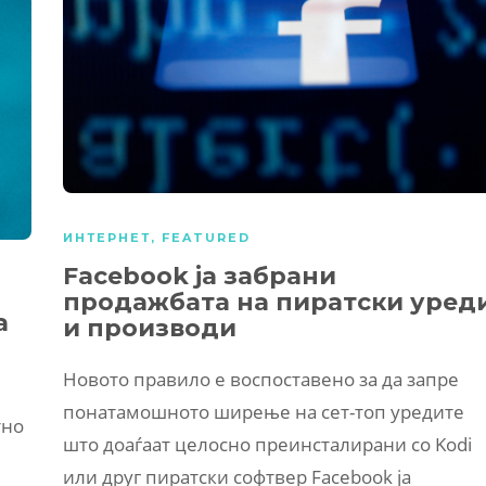
ИНТЕРНЕТ
,
FEATURED
Facebook ја забрани
продажбата на пиратски уред
а
и производи
Новото правило е воспоставено за да запре
понатамошното ширење на сет-топ уредите
тно
што доаѓаат целосно преинсталирани со Kodi
или друг пиратски софтвер Facebook ја