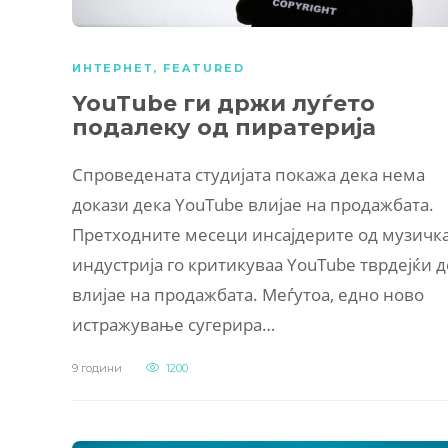
ИНТЕРНЕТ
,
FEATURED
YouTube ги држи луѓето
подалеку од пиратерија
Спроведената студијата покажа дека нема
докази дека YouTube влијае на продажбата.
Претходните месеци инсајдерите од музичк
индустрија го критикуваа YouTube тврдејќи д
влијае на продажбата. Меѓутоа, едно ново
истражување сугерира…
9 години
1200