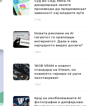
ar
Суд во САД: Meta ги
дизајнираше своите
производи да предизвикаат
зависност кај младите луѓе
11 час
Новата реклама на AI
гигантот го преплаши
интернетот: Дали е ова
најчудното видео досега?
1 ден
16GB VRAM е новиот
стандард на Steam, но
повеќето гејмери ​​сè уште
заостануваат
1 ден
Крај на необележаните AI
фотографии и дипфејкови: