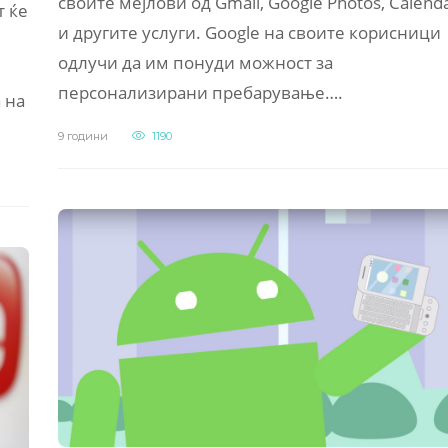
своите мејлови од Gmail, Google Photos, Calend
т ќе
и другите услуги. Google на своите корисници
одлучи да им понуди можност за
персонализирани пребарување….
 на
9 години
1190