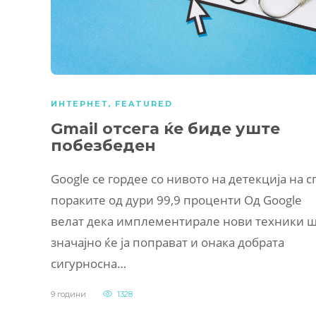
ИНТЕРНЕТ
,
FEATURED
Gmail отсега ќе биде уште
побезбеден
Google се гордее со нивото на детекција на 
пораките од дури 99,9 проценти Од Google
велат дека имплементирале нови техники 
значајно ќе ја поправат и онака добрата
сигурносна…
9 години
1328