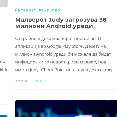
ИНТЕРНЕТ
,
FEATURED
Малверот Judy загрозува 36
милиони Android уреди
Откриено е дека малверот постои во 41
апликација во Google Play Store. Десетина
милиони Android уреди би можеле да бидат
ата
инфицирани со новооткриен малвер, под
ека
името Judy. Check Point истакнува дека околу…
9 години
1453