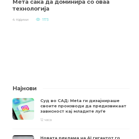
Мета сака да доминира со оваа
технологија
4 години
1173
Најнови
Суд во САД: Meta ги дизајнираше
своите производи да предизвикаат
зависност кај младите луѓе
12 часа
Новата реклама на AI гигантот го