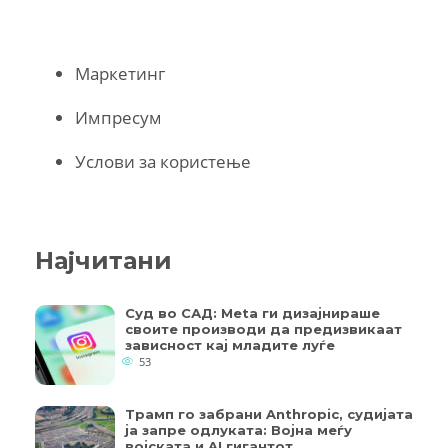
Маркетинг
Импресум
Услови за користење
Најчитани
Суд во САД: Meta ги дизајнираше
своите производи да предизвикаат
зависност кај младите луѓе
53
Трамп го забрани Anthropic, судијата
ја запре одлуката: Војна меѓу
војската и AI гигантот