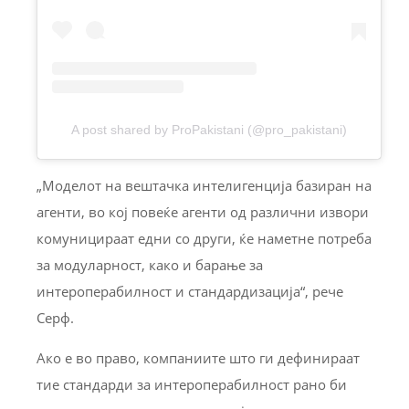
A post shared by ProPakistani (@pro_pakistani)
„Моделот на вештачка интелигенција базиран на
агенти, во кој повеќе агенти од различни извори
комуницираат едни со други, ќе наметне потреба
за модуларност, како и барање за
интероперабилност и стандардизација“, рече
Серф.
Ако е во право, компаниите што ги дефинираат
тие стандарди за интероперабилност рано би