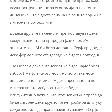
можеле да имаат огромно влијание врз тоа како
всушност функционира економијата на агенти –
динамика што е доста слична на раните војни на
интернет протоколите.
Додека другите панелисти претпоставуваа дека
комуникацијата на природен јазик помеѓу
агентите за LLM би била доволна, Серф предвиде
дека формалните стандарди ќе бидат неопходни.
„Не мислам дека англискиот ќе биде најдобриот
избор. Има флексибилност, но исто така носи
двосмисленост и мислам дека прецизноста во
интеракцијата меѓу агентите ќе биде
исклучително важна. Агентот навистина треба да
биде сигурен дека другиот агент разбира штотуку
се договориле да прават заедно“, заклучи Серф.