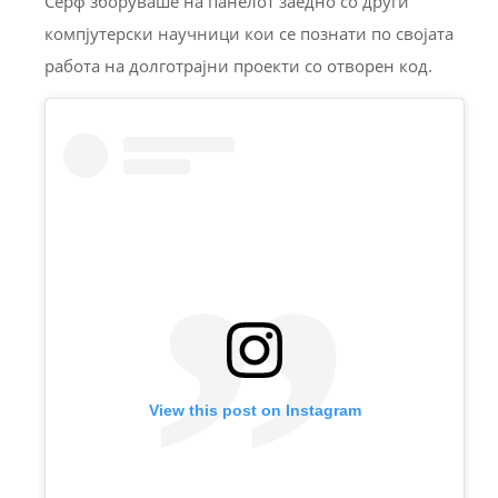
Серф зборуваше на панелот заедно со други
компјутерски научници кои се познати по својата
работа на долготрајни проекти со отворен код.
View this post on Instagram