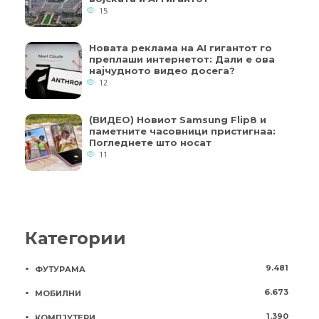
15
Новата реклама на AI гигантот го
преплаши интернетот: Дали е ова
најчудното видео досега?
12
(ВИДЕО) Новиот Samsung Flip8 и
паметните часовници пристигнаа:
Погледнете што носат
11
Категории
9.481
ФУТУРАМА
6.673
МОБИЛНИ
1.390
КОМПЈУТЕРИ