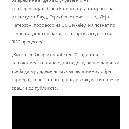
конференцијата Open Frontier, организирана од
Институтот Лауд, Серф беше почестен од Дејв
Патерсон, професор на UC Berkeley, најпознат по
неговата улога во развојот на архитектурата на
RISC процесорот.
„Винт е во Google повеќе од 20 години и се
пензионира за точно една недела, па мислам дека
треба да му дадеме аплауз за релативно добра
кариера“, рече Патерсон, предизвикувајќи стоечки
овации од публиката.