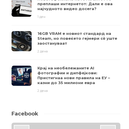
преплаши интернетот: Дали е ова
најчудното видео досега?
1 ден
16GB VRAM е новиот стандард на
Steam, но повеќето гејмери ​​сè уште
заостануваат
2 дена
Крај на необележаните AI
фотографии и дипфејкови:
Пристигнаа нови правила на ЕУ –
казни до 35 милиони евра
2 дена
Facebook