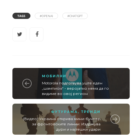
TAGS
#OPENAI
#CHATGPT
МОБИЛНИ
Motorola подготвува уште еден
„шампион“ - веројатно нема да го
видиме во овој регион
ФУТУРАМА
,
ТРЕНДИ
(Видео) Украина открива мини-бункер
за фронтовските линии: Издржува
дури и најтешки удари