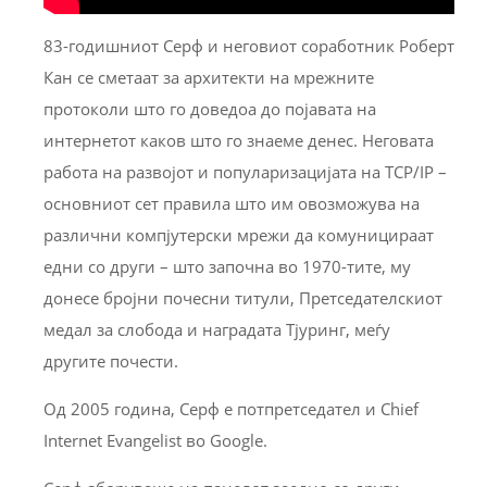
83-годишниот Серф и неговиот соработник Роберт
Кан се сметаат за архитекти на мрежните
протоколи што го доведоа до појавата на
интернетот каков што го знаеме денес. Неговата
работа на развојот и популаризацијата на TCP/IP –
основниот сет правила што им овозможува на
различни компјутерски мрежи да комуницираат
едни со други – што започна во 1970-тите, му
донесе бројни почесни титули, Претседателскиот
медал за слобода и наградата Тјуринг, меѓу
другите почести.
Од 2005 година, Серф е потпретседател и Chief
Internet Evangelist во Google.