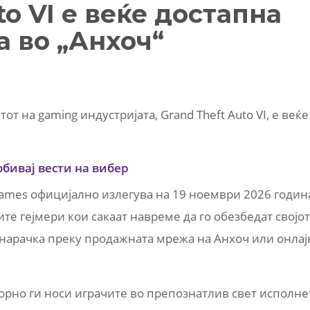
to VI е веќе достапна
а во „Анхоч“
от на gaming индустријата, Grand Theft Auto VI, е веќе
обивај вести на вибер
ames официјално излегува на 19 ноември 2026 годин
а сите гејмери кои сакаат навреме да го обезбедат својот
нарачка преку продажната мрежа на Анхоч или онлај
орно ги носи играчите во препознатлив свет исполне