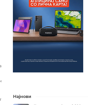
а
н
Најнови
т