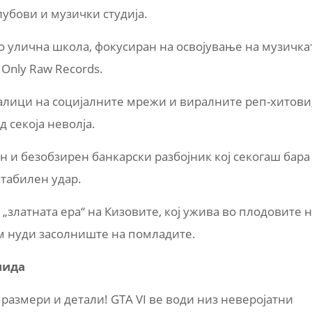
убови и музички студија.
со улична школа, фокусиран на освојување на музичка
 Only Raw Records.
ралици на социјалните мрежи и виралните реп-хитови
 секоја неволја.
н и безобзирен банкарски разбојник кој секогаш бара
итабилен удар.
златната ера“ на Кизовите, кој ужива во плодовите 
 им нуди засолниште на помладите.
нида
 размери и детали! GTA VI ве води низ неверојатни