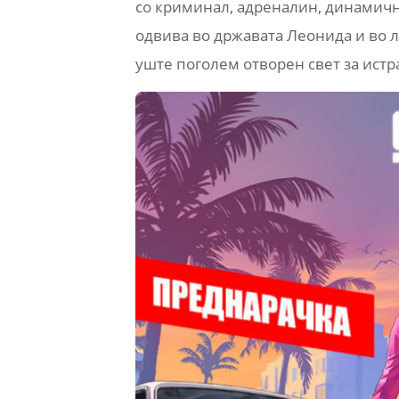
со криминал, адреналин, динамични
одвива во државата Леонида и во л
уште поголем отворен свет за ист