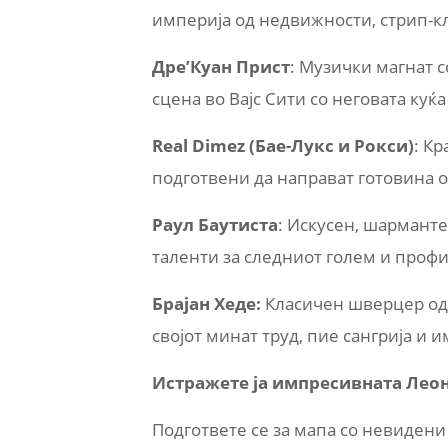
империја од недвижности, стрип-кл
Дре’Куан Прист
: Музички магнат 
сцена во Вајс Сити со неговата куќа
Real Dimez (Бае-Лукс и Рокси)
: К
подготвени да направат готовина од
Раул Баутиста
: Искусен, шарманте
таленти за следниот голем и проф
Брајан Хеде:
Класичен шверцер од „
својот минат труд, пие сангрија и
Истражете ја импресивната Лео
Подгответе се за мапа со невидени