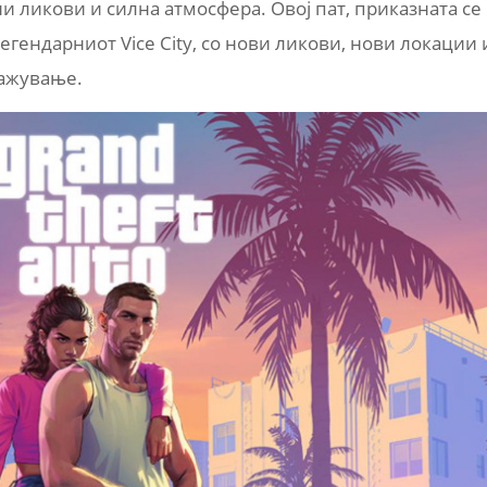
 ликови и силна атмосфера. Овој пат, приказната се
егендарниот Vice City, со нови ликови, нови локации 
ражување.