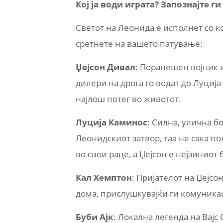
Кој ја води играта? Запознајте г
Светот на Леонида е исполнет со к
сретнете на вашето патување:
Џејсон Дивал
: Поранешен војник 
дилери на дрога го водат до Луција
најлош потег во животот.
Луција Каминос
: Силна, улична б
Леонидскиот затвор, таа не сака п
во свои раце, а Џејсон е нејзиниот 
Кал Хемптон
: Пријателот на Џејсо
дома, прислушкувајќи ги комуникац
Буби Ајк
: Локална легенда на Вајс