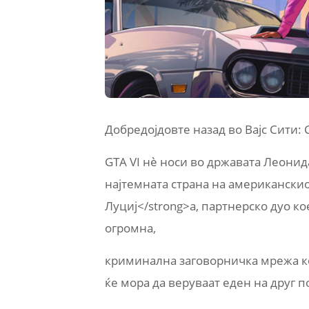
Добредојдовте назад во Вајс Сити:
GTA VI нè носи во државата Леонид
најтемната страна на американскио
Луциј</strong>а, партнерско дуо ко
огромна,
криминална заговорничка мрежа кој
ќе мора да веруваат еден на друг п