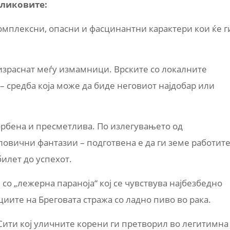
и ликовите:
омплексни, опасни и фасцинантни карактери кои ќе г
израснат меѓу измамници. Врските со локалните
 – средба која може да биде неговиот најдобар или
орбена и пресметлива. По излегувањето од
оловични фантазии – подготвена е да ги земе работит
билет до успехот.
н со „лежерна параноја“ кој се чувствува најбезбедно
иите на Бреговата стража со ладно пиво во рака.
 Сити кој уличните корени ги претворил во легитимна