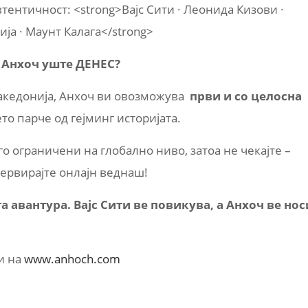
втентичност: <strong>Вајс Сити · Леонида Кизови ·
ија · Маунт Калага</strong>
о Анхоч уште ДЕНЕС?
Македонија, Анхоч ви овозможува
први и со целосна
то парче од гејминг историјата.
о ограничени на глобално ниво, затоа не чекајте –
ервирајте онлајн веднаш!
а авантура. Вајс Сити ве повикува, а Анхоч ве нос
и на
www.anhoch.com