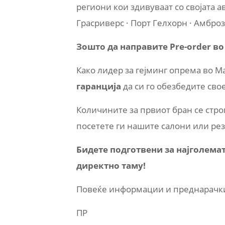
региони кои здивуваат со својата а
Грасриверс · Порт Гелхорн · Амброз
Зошто да направите Pre-order в
Како лидер за гејминг опрема во 
гаранција
да си го обезбедите свое
Количините за првиот бран се строг
посетете ги нашите салони или рез
Бидете подготвени за најголемат
директно таму!
Повеќе информации и преднарачк
ПР