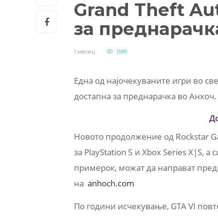
Grand Theft Au
за преднарачк
1 месец
1589
Една од најочекуваните игри во свет
достапна за преднарачка во Анхоч.
Д
Новото продолжение од Rockstar G
за PlayStation 5 и Xbox Series X|S, 
примерок, можат да направат пред
на
anhoch.com
По години исчекување, GTA VI повт