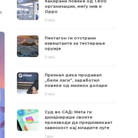
Хакирани повеќе од 1.600
организации, меѓу нив и
и
Oppo
5 часа
Пентагон ги отстрани
извештаите за тестирање
оружје
5 часа
Признал дека продавал
„бели лаги“, заработил
повеќе од милион долари
5 часа
Суд во САД: Meta ги
дизајнираше своите
производи да предизвикаат
зависност кај младите луѓе
1 ден