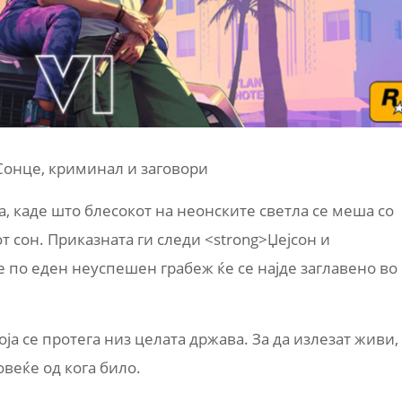
 Сонце, криминал и заговори
а, каде што блесокот на неонските светла се меша со
т сон. Приказната ги следи <strong>Џејсон и
е по еден неуспешен грабеж ќе се најде заглавено во
а се протега низ целата држава. За да излезат живи,
овеќе од кога било.