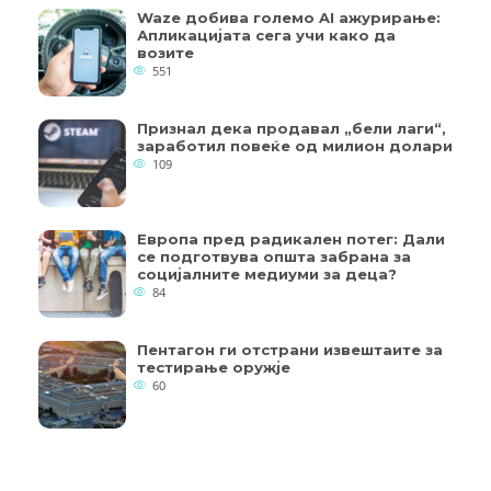
Waze добива големо AI ажурирање:
Апликацијата сега учи како да
возите
551
Признал дека продавал „бели лаги“,
заработил повеќе од милион долари
109
Европа пред радикален потег: Дали
се подготвува општа забрана за
социјалните медиуми за деца?
84
Пентагон ги отстрани извештаите за
тестирање оружје
60