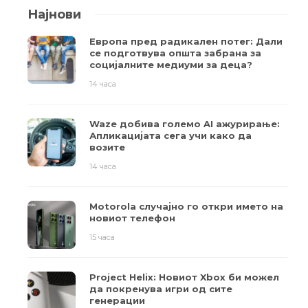
Најнови
Европа пред радикален потег: Дали
се подготвува општа забрана за
социјалните медиуми за деца?
14 часа
Waze добива големо AI ажурирање:
Апликацијата сега учи како да
возите
14 часа
Motorola случајно го откри името на
новиот телефон
15 часа
Project Helix: Новиот Xbox би можел
да покренува игри од сите
генерации