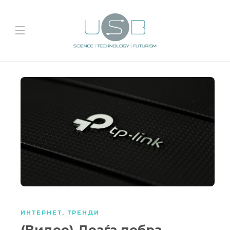
ИНТЕРНЕТ
,
ТРЕНДИ
(Видео) Доаѓа побрз