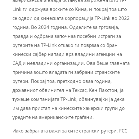
Link ги одржува врските со Кина, и покрај тоа што
се одвои од кинеската корпорација TP-Link во 2022
година. Во 2024 година, Одделите за трговија,
правда и одбрана започнаа посебни истраги за
рутерите на TP-Link откако ги поврзаа со бран
кинески сајбер напади врз владини агенции на
САД и невладини организации. Ова беше главната
причина зошто владата ги забрани странските
рутери. Покрај тоа, претходно оваа година,
државниот обвинител на Тексас, Кен Пакстон, ја
тужеше компанијата TP-Link, обвинувајќи ја дека
им дава пристап на кинеските хакерски групи до
уредите на американските граѓани.
Иако забраната важи за сите странски рутери, FCC