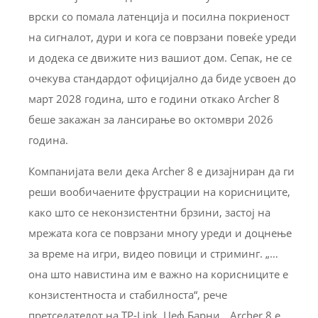
врски со помала латенција и посилна покриеност
на сигналот, дури и кога се поврзани повеќе уреди
и додека се движите низ вашиот дом. Сепак, не се
очекува стандардот официјално да биде усвоен до
март 2028 година, што е години откако Archer 8
беше закажан за лансирање во октомври 2026
година.
Компанијата вели дека Archer 8 е дизајниран да ги
реши вообичаените фрустрации на корисниците,
како што се неконзистентни брзини, застој на
мрежата кога се поврзани многу уреди и доцнење
за време на игри, видео повици и стриминг. „…
она што навистина им е важно на корисниците е
конзистентноста и стабилноста“, рече
претседателот на TP-Link, Џеф Барни. „Archer 8 е