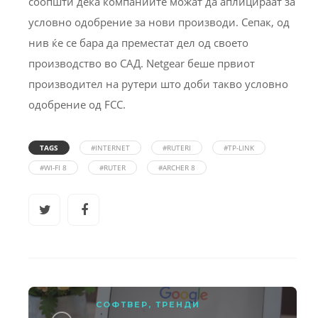
соопшти дека компаниите можат да аплицираат за
условно одобрение за нови производи. Сепак, од
нив ќе се бара да преместат дел од своето
производство во САД. Netgear беше првиот
производител на рутери што доби такво условно
одобрение од FCC.
TAGS
#INTERNET
#RUTERI
#TP-LINK
#WI-FI 8
#RUTER
#ARCHER 8
СОФТВЕР
,
ТРЕНДИ