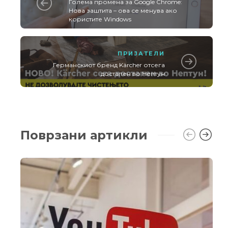
Голема промена за Google Chrome:
Нова заштита – ова се менува ако
користите Windows
ПРИЈАТЕЛИ
Германскиот бренд Kärcher отсега
достапен во Нептун
Поврзани артикли