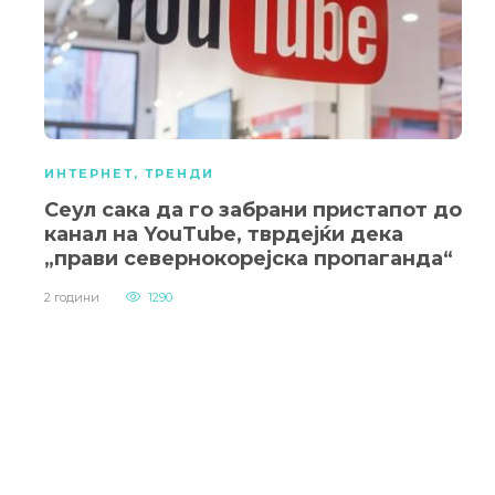
ИНТЕРНЕТ
,
ТРЕНДИ
Сеул сака да го забрани пристапот до
канал на YouTube, тврдејќи дека
„прави севернокорејска пропаганда“
2 години
1290