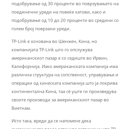
подобрување од 30 проценти во поврзувањето на
поединечни уреди на повеќе катови, како и
подобрување од 10 до 20 проценти во средини со
голем број поврзани уреди.
TP-Link е основана во Шенжен, Кина, но
компанијата TP-Link што го опслужува
американскиот пазар е со седиште во Ирвин,
Калифорнија. Иако американската компанија има
различна структура на сопственост, управување и
операции од кинеската компанија што ја покрива
континентална Кина, таа сè уште ги произведува
своите производи за американскиот пазар во
Виетнам.
Исто така, вреди да се напомене дека
американската влада останува загрижена што TP-