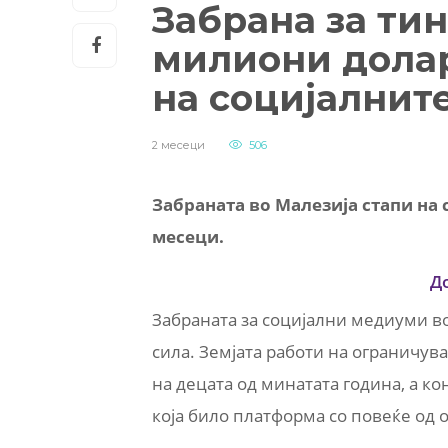
Забрана за тин
милиони дола
на социјалнит
2 месеци
506
Забраната во Малезија стапи на 
месеци.
Д
Забраната за социјални медиуми во
сила. Земјата работи на ограничув
на децата од минатата година, а ко
која било платформа со повеќе од