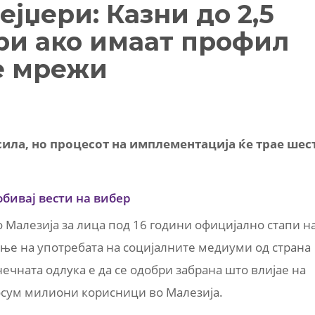
ејџери: Казни до 2,5
ри ако имаат профил
е мрежи
сила, но процесот на имплементација ќе трае шес
обивај вести на вибер
 Малезија за лица под 16 години официјално стапи н
ање на употребата на социјалните медиуми од страна
нечната одлука е да се одобри забрана што влијае на
 осум милиони корисници во Малезија.