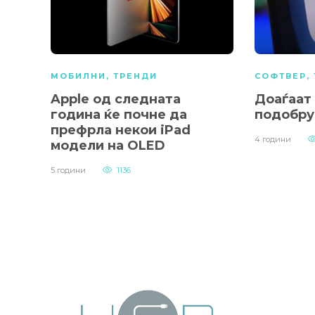
МОБИЛНИ
,
ТРЕНДИ
СОФТВЕР
,
Apple од следната
Доаѓаат
година ќе почне да
подобру
префрла некои iPad
4 години
модели на OLED
5 години
1136