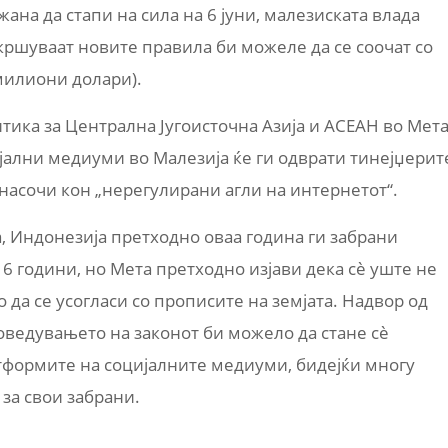
ана да стапи на сила на 6 јуни, малезиската влада
кршуваат новите правила би можеле да се соочат со
милиони долари).
итика за Централна Југоисточна Азија и АСЕАН во Мета
цијални медиуми во Малезија ќе ги одврати тинејџерит
насочи кон „нерегулирани агли на интернетот“.
а, Индонезија претходно оваа година ги забрани
6 години, но Мета претходно изјави дека сè уште не
о да се усогласи со прописите на земјата. Надвор од
оведувањето на законот би можело да стане сè
атформите на социјалните медиуми, бидејќи многу
 за свои забрани.