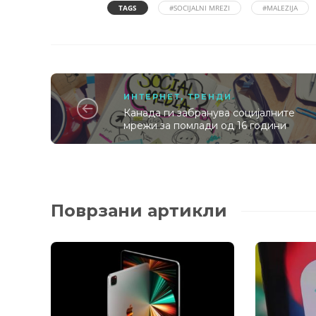
TAGS
#SOCIJALNI MREZI
#MALEZIJA
ИНТЕРНЕТ
,
ТРЕНДИ
Канада ги забранува социјалните
мрежи за помлади од 16 години
Поврзани артикли