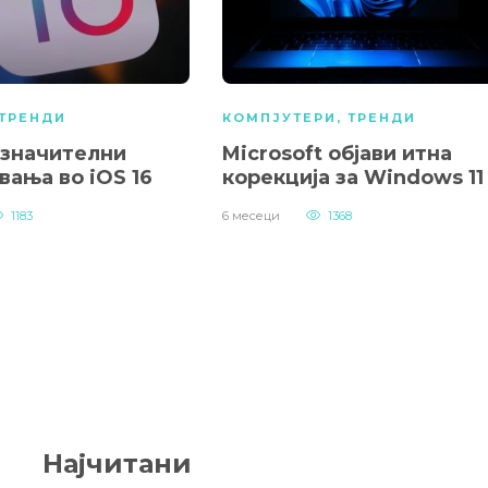
ТРЕНДИ
КОМПЈУТЕРИ
,
ТРЕНДИ
 значителни
Microsoft објави итна
вања во iOS 16
корекција за Windows 11
1183
6 месеци
1368
Најчитани