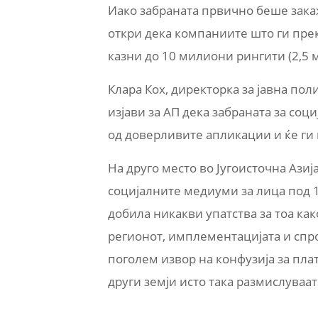
Иако забраната првично беше закаж
откри дека компаниите што ги пре
казни до 10 милиони рингити (2,5 
Клара Кох, директорка за јавна пол
изјави за АП дека забраната за со
од доверливите апликации и ќе ги 
На друго место во Југоисточна Азиј
социјалните медиуми за лица под 1
добила никакви упатства за тоа как
регионот, имплементацијата и спр
поголем извор на конфузија за пл
други земји исто така размислуваат