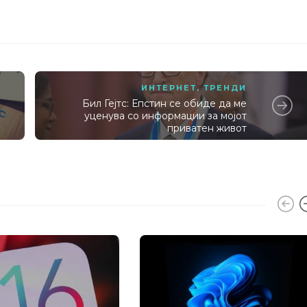
ИНТЕРНЕТ
,
ТРЕНДИ
Бил Гејтс: Епстин се обиде да ме
уценува со информации за мојот
приватен живот