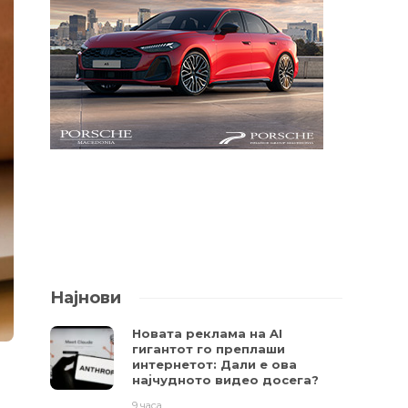
Најнови
Новата реклама на AI
гигантот го преплаши
интернетот: Дали е ова
најчудното видео досега?
9 часа