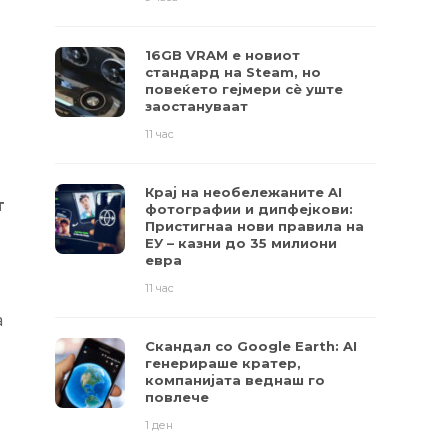
16GB VRAM е новиот
стандард на Steam, но
повеќето гејмери ​​сè уште
заостануваат
11 час
Крај на необележаните AI
т
фотографии и дипфејкови:
Пристигнаа нови правила на
ЕУ – казни до 35 милиони
евра
11 час
а
Скандал со Google Earth: AI
генерираше кратер,
компанијата веднаш го
повлече
1 ден