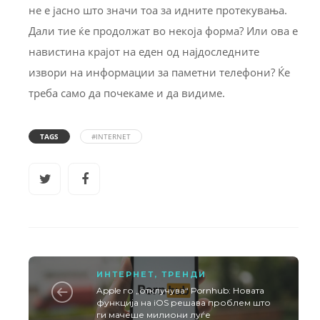
не е јасно што значи тоа за идните протекувања.
Дали тие ќе продолжат во некоја форма? Или ова е
навистина крајот на еден од најдоследните
извори на информации за паметни телефони? Ќе
треба само да почекаме и да видиме.
TAGS
#INTERNET
ИНТЕРНЕТ
,
ТРЕНДИ
Apple го „отклучува“ Pornhub: Новата
функција на iOS решава проблем што
ги мачеше милиони луѓе