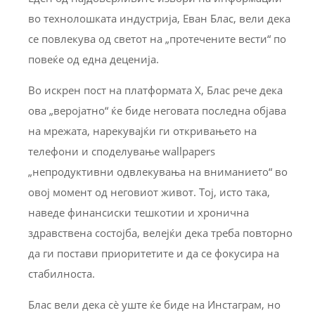
во технолошката индустрија, Еван Блас, вели дека
се повлекува од светот на „протечените вести“ по
повеќе од една деценија.
Во искрен пост на платформата X, Блас рече дека
ова „веројатно“ ќе биде неговата последна објава
на мрежата, нарекувајќи ги откривањето на
телефони и споделување wallpapers
„непродуктивни одвлекувања на вниманието“ во
овој момент од неговиот живот. Тој, исто така,
наведе финансиски тешкотии и хронична
здравствена состојба, велејќи дека треба повторно
да ги постави приоритетите и да се фокусира на
стабилноста.
Блас вели дека сè уште ќе биде на Инстаграм, но