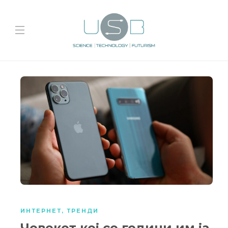
ИНТЕРНЕТ
,
ТРЕНДИ
Човекот кој со години им ја