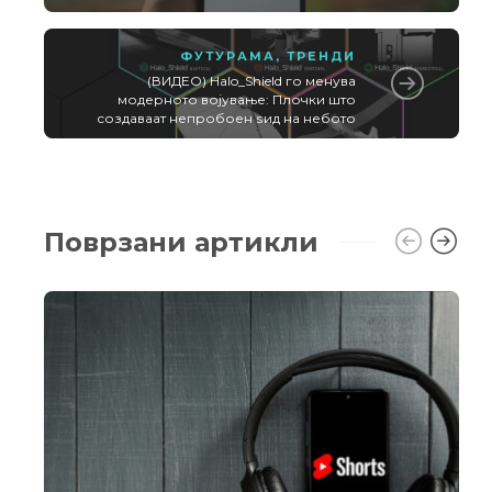
ФУТУРАМА
,
ТРЕНДИ
(ВИДЕО) Halo_Shield го менува
модерното војување: Плочки што
создаваат непробоен ѕид на небото
Поврзани артикли