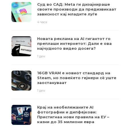
Суд во САД: Meta ги дизајнираше
своите производи да предизвикаат
зависност кај младите луѓе
4 часа
Новата реклама на AI гигантот го
преплаши интернетот: Дали е ова
најчудното видео досега?
1 ден
16GB VRAM е новиот стандард на
Steam, но повеќето гејмери ​​сè уште
заостануваат
1 ден
Крај на необележаните AI
фотографии и дипфејкови:
Пристигнаа нови правила на ЕУ –
казни до 35 милиони евра