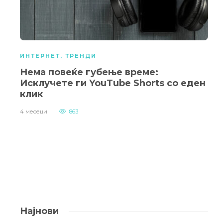
ИНТЕРНЕТ
,
ТРЕНДИ
Нема повеќе губење време:
Исклучете ги YouTube Shorts со еден
клик
4 месеци
863
Најнови