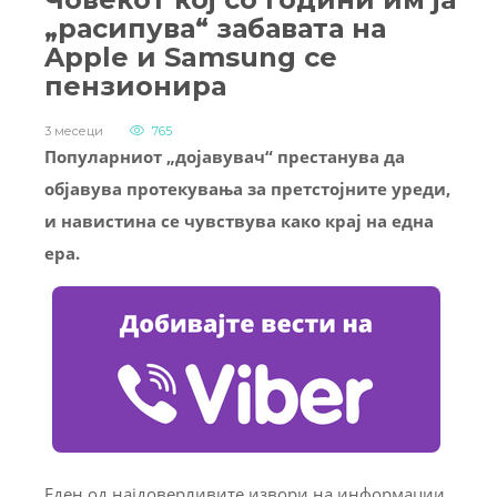
„расипува“ забавата на
Apple и Samsung се
пензионира
3 месеци
765
Популарниот „дојавувач“ престанува да
објавува протекувања за претстојните уреди,
и навистина се чувствува како крај на една
ера.
Еден од најдоверливите извори на информации