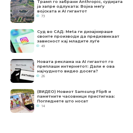
Трамп го забрани Anthropic, судијата
ја запре одлуката: Војна меѓу
војската и AI гигантот
73
Суд во САД: Meta ги дизајнираше
своите производи да предизвикаат
зависност кај младите луѓе
49
Новата реклама на AI гигантот го
преплаши интернетот: Дали е ова
најчудното видео досега?
26
(ВИДЕО) Новиот Samsung Flip8 и
паметните часовници пристигнаа:
Погледнете што носат
14