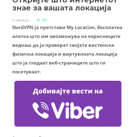
знае за вашата локација
4 месеци
831
NordVPN ја претстави My Location, бесплатна
алатка што им овозможува на корисниците
веднаш да ја проверат својата вистинска
физичка локација и виртуелната локација
што ја гледаат веб-страниците што ги
посетуваат.