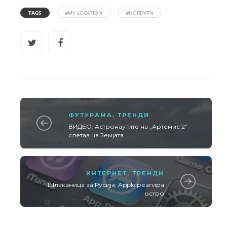
TAGS
#MY LOCATION
#NORDVPN
ФУТУРАМА
,
ТРЕНДИ
ВИДЕО: Астронаутите на „Артемис 2“
слетаа на Земјата
ИНТЕРНЕТ
,
ТРЕНДИ
Шлаканица за Русија: Apple реагира
остро