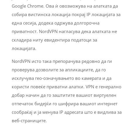
Google Chrome. Ова ѝ овозможува на алатката да
собира вистинска локација покрај IP локацијата за
една сесија, додека одржува долгорочна
приватност. NordVPN нагласува дека алатката не
складира ниту евидентира податоци за
локацијата.
NordVPN исто така препорачува редовно да ги
проверува дозволите за апликациите, да го
исклучува гео-означувањето во камерата и да
користи повеќе приватни алатки. VPN е генерално
добар начин да го заштитите вашиот виртуелен
отпечаток бидејќи го шифрира вашиот интернет
сообраќај и ја менува IP адресата што е видлива за
веб-страниците.