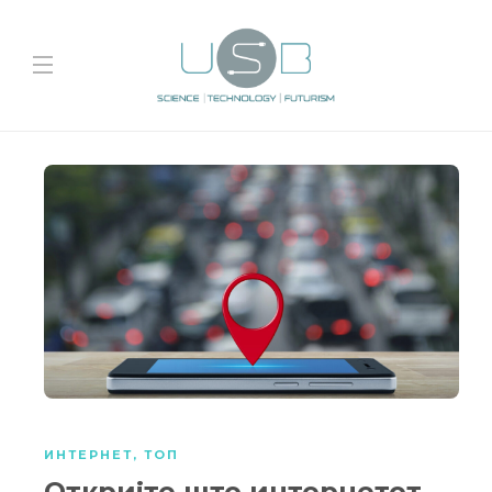
ИНТЕРНЕТ
,
ТОП
Откријте што интернетот