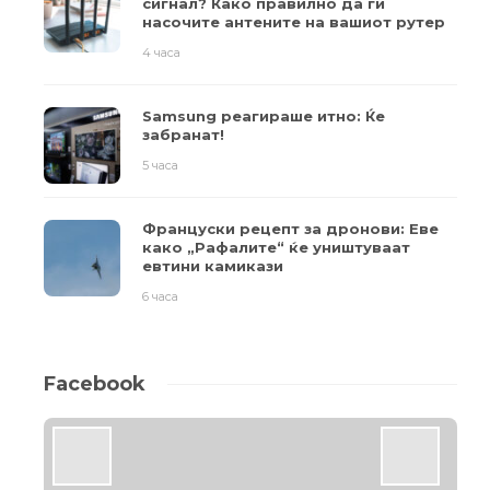
сигнал? Како правилно да ги
насочите антените на вашиот рутер
4 часа
Samsung реагираше итно: Ќе
забранат!
5 часа
Француски рецепт за дронови: Еве
како „Рафалите“ ќе уништуваат
евтини камикази
6 часа
Facebook