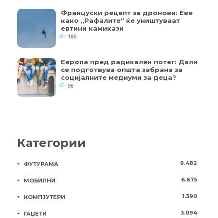
Француски рецепт за дронови: Еве
како „Рафалите“ ќе уништуваат
евтини камикази
186
Европа пред радикален потег: Дали
се подготвува општа забрана за
социјалните медиуми за деца?
96
Категории
9.482
ФУТУРАМА
6.675
МОБИЛНИ
1.390
КОМПЈУТЕРИ
3.094
ГАЏЕТИ