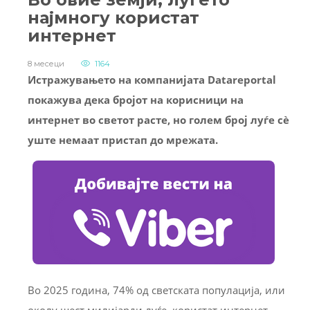
најмногу користат
интернет
8 месеци
1164
Истражувањето на компанијата Datareportal
покажува дека бројот на корисници на
интернет во светот расте, но голем број луѓе сè
уште немаат пристап до мрежата.
Во 2025 година, 74% од светската популација, или
околу шест милијарди луѓе, користат интернет.