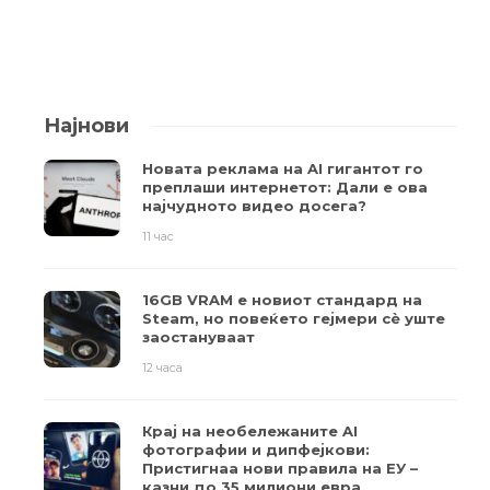
Најнови
Новата реклама на AI гигантот го
преплаши интернетот: Дали е ова
најчудното видео досега?
11 час
16GB VRAM е новиот стандард на
Steam, но повеќето гејмери ​​сè уште
заостануваат
12 часа
Крај на необележаните AI
фотографии и дипфејкови:
Пристигнаа нови правила на ЕУ –
казни до 35 милиони евра