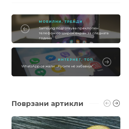
МОБИЛНИ
,
ТРЕНДИ
Samsung подготвува преклопен
телефон со широк екран за следната
година
ИНТЕРНЕТ
,
ТОП
WhatsApp се жали: „Русите нè забавија“
Поврзани артикли