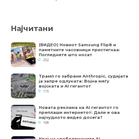
Најчитани
(ВИДЕО) Новиот Samsung Flip8 и
паметните часовници пристигнаа:
Погледнете што носат
252
Трамп го забрани Anthropic, судијата
ја запре одлуката: Војна меѓу
војската и AI гигантот
115
Новата реклама на AI гигантот го
преплаши интернетот: Дали е ова
најчудното видео досега?
108
Крај на необележаните AI