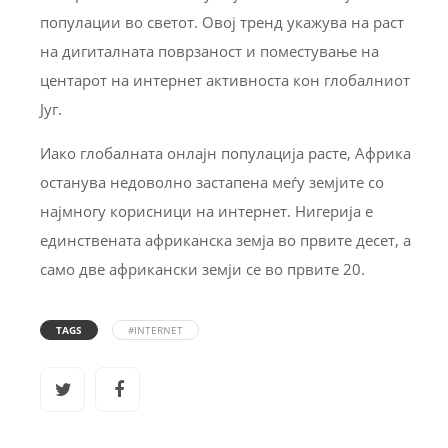
популации во светот. Овој тренд укажува на раст
на дигиталната поврзаност и поместување на
центарот на интернет активноста кон глобалниот
Југ.
Иако глобалната онлајн популација расте, Африка
останува недоволно застапена меѓу земјите со
најмногу корисници на интернет. Нигерија е
единствената африканска земја во првите десет, а
само две африкански земји се во првите 20.
TAGS
#INTERNET