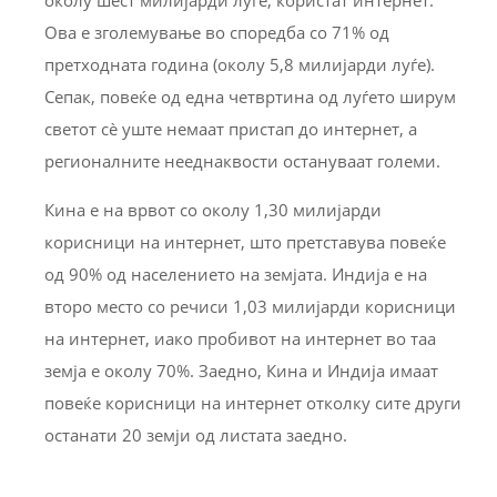
Ова е зголемување во споредба со 71% од
претходната година (околу 5,8 милијарди луѓе).
Сепак, повеќе од една четвртина од луѓето ширум
светот сè уште немаат пристап до интернет, а
регионалните нееднаквости остануваат големи.
Кина е на врвот со околу 1,30 милијарди
корисници на интернет, што претставува повеќе
од 90% од населението на земјата. Индија е на
второ место со речиси 1,03 милијарди корисници
на интернет, иако пробивот на интернет во таа
земја е околу 70%. Заедно, Кина и Индија имаат
повеќе корисници на интернет отколку сите други
останати 20 земји од листата заедно.