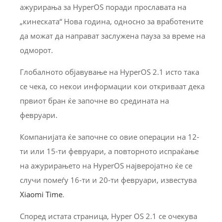
ажурирања за HyperOS поради прославата на
„кинеската“ Нова година, односно за вработените
да можат да направат заслужена пауза за време на
одморот.
Глобалното објавување на HyperOS 2.1 исто така
се чека, со некои информации кои откриваат дека
првиот бран ќе започне во средината на
февруари.
Компанијата ќе започне со овие операции на 12-
ти или 15-ти февруари, а повторното испраќање
на ажурирањето на HyperOS најверојатно ќе се
случи помеѓу 16-ти и 20-ти февруари, известува
Xiaomi Time
.
Според истата страница, Hyper OS 2.1 се очекува