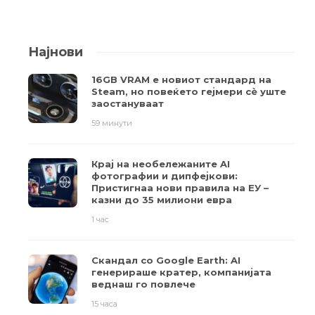
Најнови
16GB VRAM е новиот стандард на
Steam, но повеќето гејмери ​​сè уште
заостануваат
59 минути
Крај на необележаните AI
фотографии и дипфејкови:
Пристигнаа нови правила на ЕУ –
казни до 35 милиони евра
1 час
Скандал со Google Earth: AI
генерираше кратер, компанијата
веднаш го повлече
15 часа