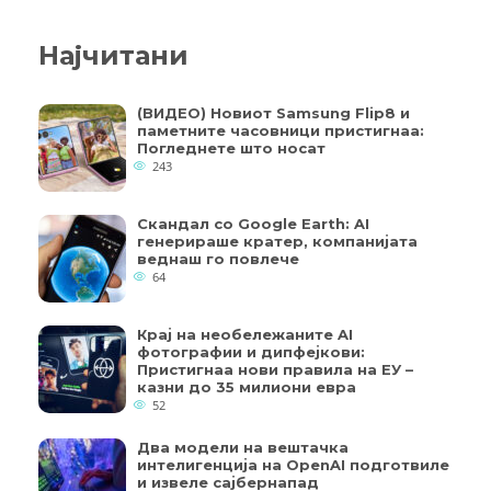
Најчитани
(ВИДЕО) Новиот Samsung Flip8 и
паметните часовници пристигнаа:
Погледнете што носат
243
Скандал со Google Earth: AI
генерираше кратер, компанијата
веднаш го повлече
64
Крај на необележаните AI
фотографии и дипфејкови:
Пристигнаа нови правила на ЕУ –
казни до 35 милиони евра
52
Два модели на вештачка
интелигенција на OpenAI подготвиле
и извеле сајбернапад