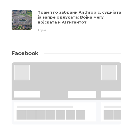
Трамп го забрани Anthropic, судијата
ја запре одлуката: Војна меѓу
војската и AI гигантот
1 ден
Facebook