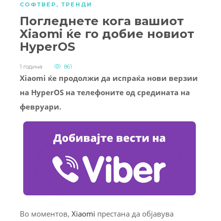
СОФТВЕР
,
ТРЕНДИ
Погледнете кога вашиот
Xiaomi ќе го добие новиот
HyperOS
1 година
861
Xiaomi ќе продолжи да испраќа нови верзии
на HyperOS на телефоните од средината на
февруари.
Во моментов,
Xiaomi
престана да објавува