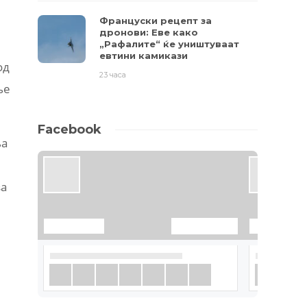
Француски рецепт за
дронови: Еве како
„Рафалите“ ќе уништуваат
евтини камикази
од
23 часа
ње
Facebook
ња
за