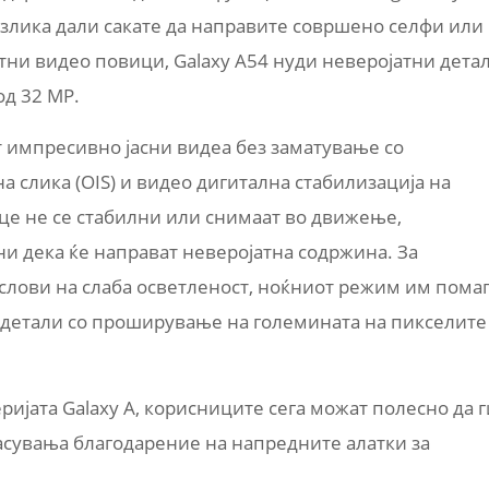
разлика дали сакате да направите совршено селфи или
тни видео повици, Galaxy A54 нуди неверојатни дета
од 32 MP.
импресивно јасни видеа без заматување со
а слика (OIS) и видео дигитална стабилизација на
раце не се стабилни или снимаат во движење,
и дека ќе направат неверојатна содржина. За
услови на слаба осветленост, ноќниот режим им пома
 детали со проширување на големината на пикселите
еријата Galaxy A, корисниците сега можат полесно да г
асувања благодарение на напредните алатки за