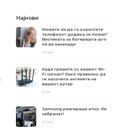
Најнови
Можете ли да го користите
телефонот додека се полни?
Вистината за батеријата што
ќе ве изненади
20 часа
Каде грешите со вашиот Wi-
Fi сигнал? Како правилно да
а
ги насочите антените на
вашиот рутер
21 час
Samsung реагираше итно: Ќе
забранат!
22 часа