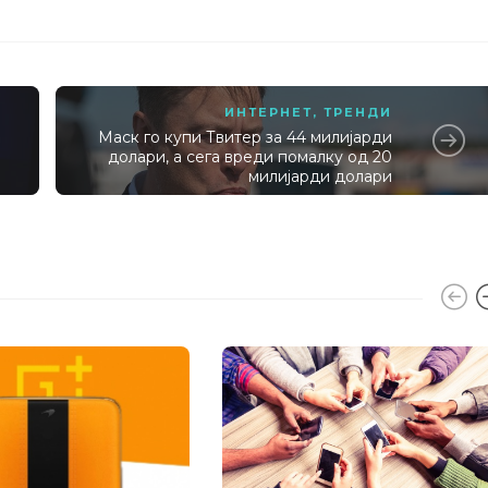
ИНТЕРНЕТ
,
ТРЕНДИ
Маск го купи Твитер за 44 милијарди
долари, а сега вреди помалку од 20
милијарди долари