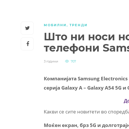
МОБИЛНИ
,
ТРЕНДИ
Што ни носи но
телефони Sams
3 години
707
Компанијата Samsung Electronic
серија Galaxy A – Galaxy A54 5G и 
Д
Какви се сите новитети во споредб
Моќен екран, брз 5G и долготрај