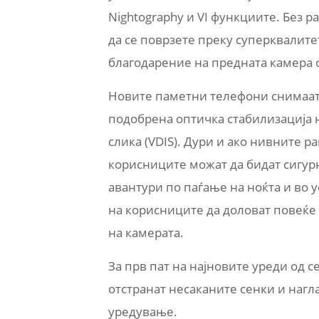
Nightography и VI функциите. Без 
да се поврзете преку суперквалите
благодарение на предната камера 
Новите паметни телефони снимаат 
подобрена оптичка стабилизација н
слика (VDIS). Дури и ако нивните 
корисниците можат да бидат сигурн
авантури по паѓање на ноќта и во 
на корисниците да доловат повеќе
на камерата.
За прв пат на најновите уреди од с
отстранат несаканите сенки и нагл
уредување.