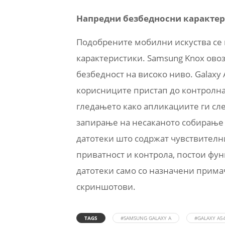
Напредни безбедносни каракте
Подобрените мобилни искуства се
карактеристики. Samsung Knox овоз
безбедност на високо ниво. Galaxy
корисниците пристап до контролнат
гледањето како апликациите ги сл
запирање на несаканото собирање 
датотеки што содржат чувствителн
приватност и контрола, постои фун
датотеки само со назначени прима
скриншотови.
TAGS
#SAMSUNG GALAXY A
#GALAXY A5