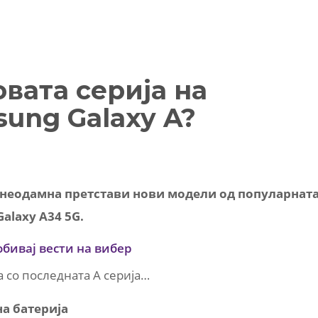
вата серија на
ung Galaxy A?
s неодамна претстави нови модели од популарнат
Galaxy A34 5G.
обивај вести на вибер
а со последната А серија…
на батерија