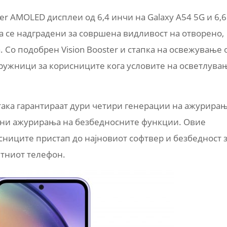
r AMOLED дисплеи од 6,4 инчи на Galaxy A54 5G и 6,6
на се надградени за совршена видливост на отворено,
. Со подобрен Vision Booster и стапка на освежување 
дружници за корисниците кога условите на осветлува
о така гарантираат дури четири генерации на ажурира
ини ажурирања на безбедносните функции. Овие
ниците пристап до најновиот софтвер и безбедност 
тниот телефон.