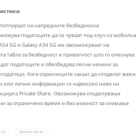
ристики
 потпираат на напредните безбедносни
можува податоците да се чуваат под клуч со мобилна
 A54 5G и Galaxy A34 5G им овозможуваат на
а табла за безбедност и приватност што го олеснува
едат податоците и обезбедува лесни начини за
податоци. Кога корисниците сакаат да споделат важн
и или лични информации со највисоко ниво на
кцијата Private Share. Овозможува споделување
чи за ограничено време и без можност за снимање
4 5G
#GALAXY A34 5G