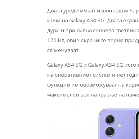
Двата уреди имаат извонредни Supe
инчи на Galaxy A34 5G. Двата екра
дури и при силна сончева светлина
120 Hz, овие екрани се верни при
се менуваат.
Galaxy A54 5G и Galaxy A34 5G ист
на оперативниот систем и пет год
функции им овозможуваат на корис
максимален век на траење на паме