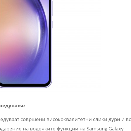
уредување
збедуваат совршени висококвалитетни слики дури и в
одарение на водечките функции на Samsung Galaxy