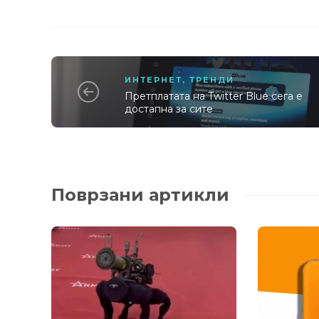
ИНТЕРНЕТ
,
ТРЕНДИ
Претплатата на Twitter Blue сега е
достапна за сите
Поврзани артикли